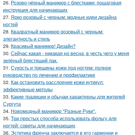
26.
Розово-чёрный маникюр с блестками: пошаговая
инструкция для начинающих
27.
Ярко розовый с черным: модные идеи дизайна
ногтей
28.
Квадратный маникюр розовый с черным:
элегантность и стиль
29.
Красивый маникюр! Дизайн?
30.
Сейчас какая - никакая но весна, в честь чего у меня
зелёный блястящий лак.
31.
Сухость и трещины кожи под ногтем: полное
руководство по лечению и профилактике
32.
Как остановить расслоение кожи кутикул:
эффективные методы
33.
Какие традиции и обычаи характерны для жителей
Сургута
34.
Новомодный маникюр "Разные Руки".
35.
Три простых способа использовать фольгу для
ногтей: советы для начинающих
36.
Эстетика френча заключается в его гармонии и