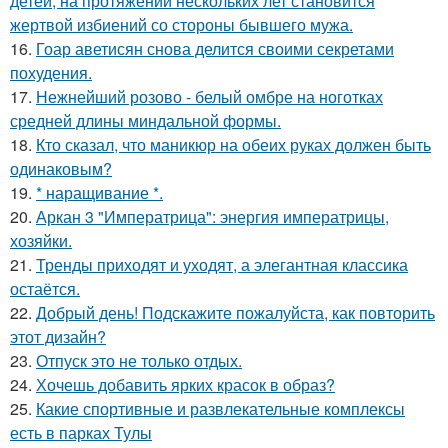
детей, на протяжении нескольких лет становится
жертвой избиений со стороны бывшего мужа.
16.
Гоар аветисян снова делится своими секретами
похудения.
17.
Нежнейший розово - белый омбре на ноготках
средней длины миндальной формы.
18.
Кто сказал, что маникюр на обеих руках должен быть
одинаковым?
19.
* наращивание *.
20.
Аркан 3 "Императрица": энергия императрицы,
хозяйки.
21.
Тренды приходят и уходят, а элегантная классика
остаётся.
22.
Добрый день! Подскажите пожалуйста, как повторить
этот дизайн?
23.
Отпуск это не только отдых.
24.
Хочешь добавить ярких красок в образ?
25.
Какие спортивные и развлекательные комплексы
есть в парках Тулы