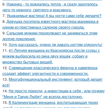
6.
Наконец - то дождались тепла - и сразу захотелось
чего-то нежного, светлого и красивого.
7.
Уважаемые мастера! А вы ногти сами себе делаете?
8.
Девушка посетила известного мастера маникюра в
одном из престижных салонов своего города.
9.
Сельские мужики продолжают не заниматься этим
долгие поколения:
10.
Хочу рассказать, нужно ли давать ногтям отдохнуть!
11.
41-Летняя женщина из Красноярска после ссоры с
мужем выбросила из окна двух кошек, собаку и
множество бытовых вещей.
12.
Совмещение классического френча и хамелеона
создает эффект элегантности и современности.
13.
Многофункциональный инструмент, который делает
всё!
14.
Не просто прихоти, а инвестиции в себя - или почему
"Меня и Такую Любят" не всегда достаточно.
15.
В Калининграде женщина, воспитывающая троих