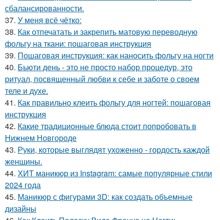
сбалансированности.
37.
У меня всё чётко:
38.
Как отпечатать и закрепить матовую переводную
фольгу на ткани: пошаговая инструкция
39.
Пошаговая инструкция: как наносить фольгу на ногти
40.
Бьюти день - это не просто набор процедур, это
ритуал, посвященный любви к себе и заботе о своем
теле и духе.
41.
Как правильно клеить фольгу для ногтей: пошаговая
инструкция
42.
Какие традиционные блюда стоит попробовать в
Нижнем Новгороде
43.
Руки, которые выглядят ухоженно - гордость каждой
женщины.
44.
ХИТ маникюр из Instagram: самые популярные стили
2024 года
45.
Маникюр с фигурами 3D: как создать объемные
дизайны