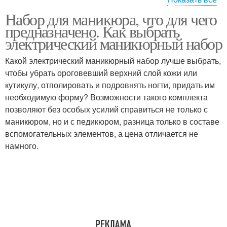
Набор для маникюра, что для чего
Лампы для маникюра
Лампы для сушки
предназначено. Как выбрать
электрический маникюрный набор
Какой электрический маникюрный набор лучше выбрать,
Щипцы/ножницы для
Маникюр с
чтобы убрать ороговевший верхний слой кожи или
маникюра
использованием
кутикулу, отполировать и подровнять ногти, придать им
необходимую форму? Возможности такого комплекта
позволяют без особых усилий справиться не только с
маникюром, но и с педикюром, разница только в составе
вспомогательных элементов, а цена отличается не
намного.