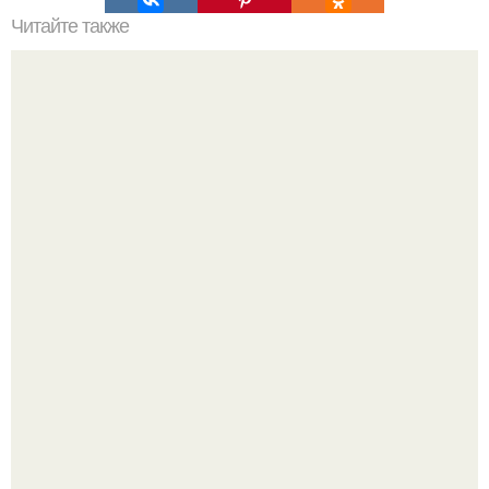
Читайте также
Текст для рекламы мастера маникюра. Как мастеру
маникюра запустить сарафанный маркетинг?
Подборка стильной школьной одежды для девочек с WB.