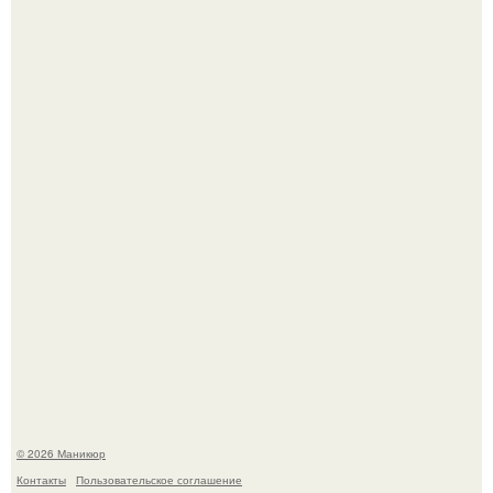
5 Промптов для мастера маникюра.
Скандинавский боб стал одной из тех летних стрижек,
которые выглядят очень просто.
© 2026 Маникюр
Контакты
Пользовательское соглашение