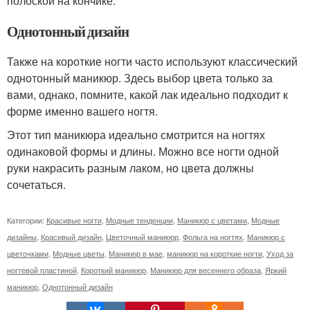
полоской на кончике.
Однотонный дизайн
Также на короткие ногти часто используют классический
однотонный маникюр. Здесь выбор цвета только за
вами, однако, помните, какой лак идеально подходит к
форме именно вашего ногтя.
Этот тип маникюра идеально смотрится на ногтях
одинаковой формы и длины. Можно все ногти одной
руки накрасить разным лаком, но цвета должны
сочетаться.
Категории:
Красивые ногти
,
Модные тенденции
,
Маникюр с цветами
,
Модные
дизайны
,
Красивый дизайн
,
Цветочный маникюр
,
Фольга на ногтях
,
Маникюр с
цветочками
,
Модные цветы
,
Маникюр в мае
,
маникюр на короткие ногти
,
Уход за
ногтевой пластиной
,
Короткий маникюр
,
Маникюр для весеннего образа
,
Яркий
маникюр
,
Однотонный дизайн