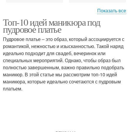
Показать все
Маникюр с
Топ-10 идей маникюра под
Градиентный маникюр
геометрическими
пудровое платье
узорами
Пудровое платье – это образ, который ассоциируется с
романтикой, нежностью и изысканностью. Такой наряд
Маникюр с
Маникюр с кружевными
идеально подходит для свадеб, вечеринок или
металлическими
узорами
специальных мероприятий. Однако, чтобы образ был
акцентами
полностью завершенным, важно правильно подобрать
маникюр. В этой статье мы рассмотрим топ-10 идей
маникюра, которые идеально сочетаются с пудровым
Маникюр со стразами
платьем.