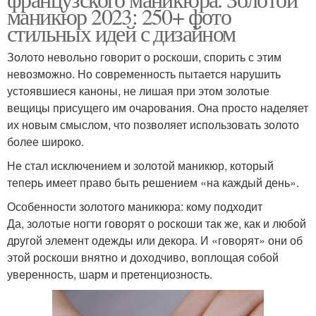
маникюр 2023: 250+ фото
стильных идей с дизайном
Золото невольно говорит о роскоши, спорить с этим
невозможно. Но современность пытается нарушить
устоявшиеся каноны, не лишая при этом золотые
вещицы присущего им очарования. Она просто наделяет
их новым смыслом, что позволяет использовать золото
более широко.
Не стал исключением и золотой маникюр, который
теперь имеет право быть решением «на каждый день».
Особенности золотого маникюра: кому подходит
Да, золотые ногти говорят о роскоши так же, как и любой
другой элемент одежды или декора. И «говорят» они об
этой роскоши внятно и доходчиво, воплощая собой
уверенность, шарм и претенциозность.