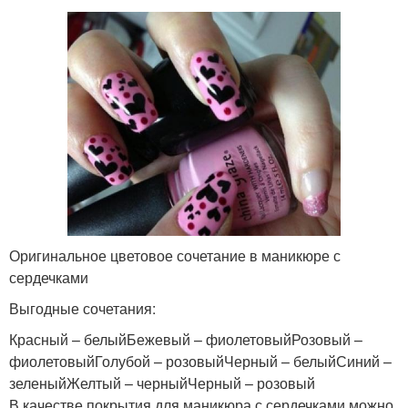
Оригинальное цветовое сочетание в маникюре с
сердечками
Выгодные сочетания:
Красный – белыйБежевый – фиолетовыйРозовый –
фиолетовыйГолубой – розовыйЧерный – белыйСиний –
зеленыйЖелтый – черныйЧерный – розовый
В качестве покрытия для маникюра с сердечками можно