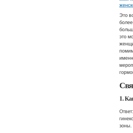
женск
Это в
более
больш
это м
женщи
помим
именн
мероп
гормо
Свя
1. К
Ответ
гинек
зоны.