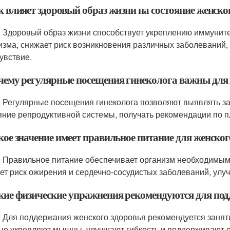
к влияет здоровый образ жизни на состояние женско
: Здоровый образ жизни способствует укреплению иммунитет
изма, снижает риск возникновения различных заболеваний,
увствие.
очему регулярные посещения гинеколога важны для 
: Регулярные посещения гинеколога позволяют выявлять за
яние репродуктивной системы, получать рекомендации по 
кое значение имеет правильное питание для женског
: Правильное питание обеспечивает организм необходимы
ет риск ожирения и сердечно-сосудистых заболеваний, улуч
акие физические упражнения рекомендуются для под
: Для поддержания женского здоровья рекомендуется заняти
ые укрепляют мышцы, улучшают гибкость и поддерживают