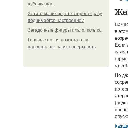
публикации.
Жен
Хотите маникюр, от которого сразу
поднимается настроение?
Важно
Загадочные фигуры плато пальпа.
в это
возра
Гелевые ногти: возможно ли
Если 
наносить лак на их поверхность
качес
гормо
к нео
Но да
сохра
артер
атеро
(неде
внешн
опуск
Кажда