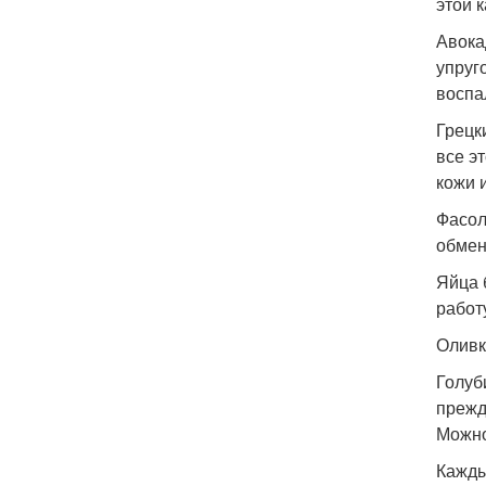
этой к
Авока
упруг
воспа
Грецк
все э
кожи 
Фасол
обмен
Яйца 
работ
Оливк
Голуб
прежд
Можно
Кажды