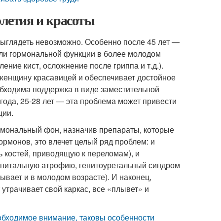
олетия и красоты
выглядеть невозможно. Особенно после 45 лет —
 или гормональной функции в более молодом
ение кист, осложнение после гриппа и т.д.).
 женщину красавицей и обеспечивает достойное
обходима поддержка в виде заместительной
года, 25-28 лет — эта проблема может привести
ции.
рмональный фон, назначив препараты, которые
гормонов, это влечет целый ряд проблем: и
ь костей, приводящую к переломам), и
генитальную атрофию, генитоуретальный синдром
ывает и в молодом возрасте). И наконец,
трачивает свой каркас, все «плывет» и
обходимое внимание, таковы особенности