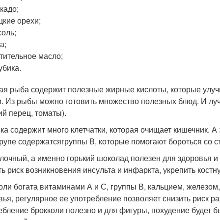
кадо;
цкие орехи;
оль;
а;
тительное масло;
убика.
ая рыба содержит полезные жирные кислоты, которые улучш
и. Из рыбы можно готовить множество полезных блюд. И луч
ий перец, томаты).
ка содержит много клетчатки, которая очищает кишечник. А 
крупе содержатсягруппы В, которые помогают бороться со с
лочный, а именно горький шоколад полезен для здоровья и ф
ть риск возникновения инсульта и инфаркта, укрепить кост
оли богата витаминами А и С, группы В, кальцием, железом,
вья, регулярное ее употребление позволяет снизить риск р
ебление брокколи полезно и для фигуры, похудение будет б