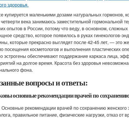
ого здоровья.
се купируется маленькими дозами натуральных гормонов, 
 четверти века занимаюсь заместительной гормональной тер
их опытов в России, потому что веду, в основном, сложных
ощное средство, которое появилось в руках гинекологов-эн
ны, которые прекрасно выглядят после 42-45 лет, — это ж
о посещения косметологов и выполнения пластических опе
о эстрогены обеспечивают поддержание каркаса лица, эффе
риятий на долгое время. Красота без здоровья невозможна
нального фона.
занные вопросы и ответы:
аковы основные рекомендации врачей по сохранению
: Основные рекомендации врачей по сохранению женского 
олога, правильное питание, физические нагрузки, отказ от