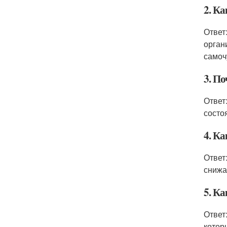
2. Ка
Ответ
орган
самоч
3. П
Ответ
состо
4. Ка
Ответ
снижа
5. К
Ответ
котор