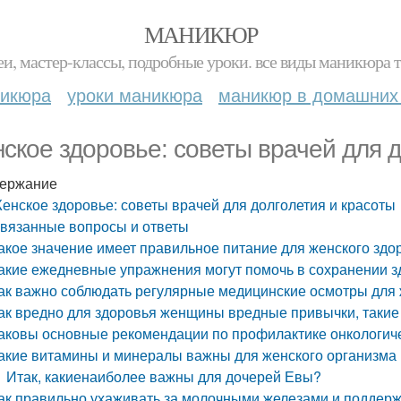
МАНИКЮР
и, мастер-классы, подробные уроки. все виды маникюра т
никюра
уроки маникюра
маникюр в домашних
ское здоровье: советы врачей для д
ержание
енское здоровье: советы врачей для долголетия и красоты
вязанные вопросы и ответы
акое значение имеет правильное питание для женского здо
акие ежедневные упражнения могут помочь в сохранении 
ак важно соблюдать регулярные медицинские осмотры для 
ак вредно для здоровья женщины вредные привычки, такие 
аковы основные рекомендации по профилактике онкологич
акие витамины и минералы важны для женского организма и
Итак, какиенаиболее важны для дочерей Евы?
ак правильно ухаживать за молочными железами и поддерж