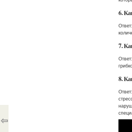
6. Ка
Ответ
колич
7. К
Ответ
грибк
8. Ка
Ответ
стрес
наруш
специ
⇦