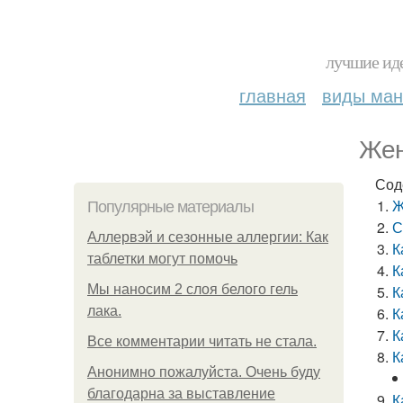
лучшие иде
главная
виды ма
Жен
Сод
Ж
Популярные материалы
С
Аллервэй и сезонные аллергии: Как
К
таблетки могут помочь
К
Мы наносим 2 слоя белого гель
К
лака.
К
К
Все комментарии читать не стала.
К
Анонимно пожалуйста. Очень буду
благодарна за выставление
К