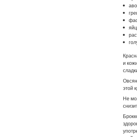
аво
гре
фас
яйц
рас
гол
Красн
и кож
сладк
Овсян
этой 
Не мо
снизи
Брокк
здоро
употр