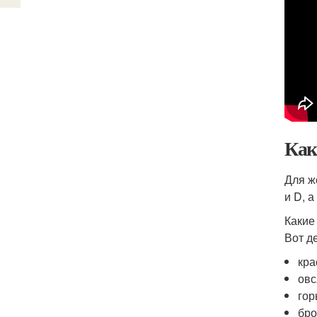
Как
Для ж
и D, 
Какие
Вот д
кра
овс
гор
бро