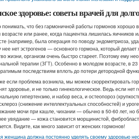
ское здоровье: советы врачей для долг
 понимать, что без гармоничной работы гормонов хорошо 
м возрасте или ранее, когда пациентка лишилась яичников
сте (например, была операция по поводу эндометриоза, удал
у нее нет эстрогенов — основного гормона, который делает
тво жизни, организм очень быстро стареет. Поэтому ему не
нальной терапии (ЗГТ). Особенно в молодом возрасте, в 23 
братимым последствиям вплоть до потери детородной функ
же если проблема возникла, мы можем скорректировать го
нят здоровье, и не только гинекологическое. Ведь если нет 
иальную гипертензию, и набор веса, и остеопороз (хрупкост
склероз (снижение интеллектуальных способностей) и уро
ржание мочи при кашле, чихании — обычно в 50-60 лет, но б
ее увядание — кожа становится морщинистой, фибробласт у
ается. Видите, как много зависит от женских гормонов!
я женщина должна постоянно уделять своему здоровью не