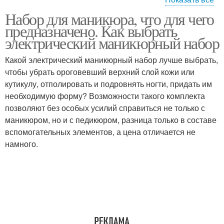
Набор для маникюра, что для чего
Инструменты для
Инструменты для
предназначено. Как выбрать
мастера
ручного маникюра
электрический маникюрный набор
Какой электрический маникюрный набор лучше выбрать,
Палочка в маникюрном
Инструмент для
чтобы убрать ороговевший верхний слой кожи или
наборе
маникюра
кутикулу, отполировать и подровнять ногти, придать им
необходимую форму? Возможности такого комплекта
позволяют без особых усилий справиться не только с
маникюром, но и с педикюром, разница только в составе
Инструменты при
Инструменты по санпин
вспомогательных элементов, а цена отличается не
маникюре
намного.
Инструменты в
Маникюрный
домашних условиях
инструмент