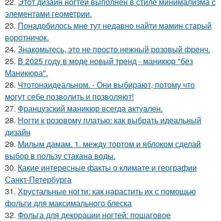
22.
Этот дизайн ногтей выполнен в стиле минимализма с
элементами геометрии.
23.
Понадобилось мне тут недавно найти мамин старый
воротничок.
24.
Знакомьтесь, это не просто нежный розовый френч.
25.
В 2025 году в моде новый тренд - маникюр "без
Маникюра".
26.
Чтотонаидеальном. - Они выбирают, потому что
могут себе позволить и позволяют!
27.
Французский маникюр всегда актуален.
28.
Ногти к розовому платью: как выбрать идеальный
дизайн
29.
Милым дамам. 1. между тортом и яблоком сделай
выбор в пользу стакана воды.
30.
Какие интересные факты о климате и географии
Санкт-Петербурга
31.
Хрустальные ногти: как нарастить их с помощью
фольги для максимального блеска
32.
Фольга для декорации ногтей: пошаговое