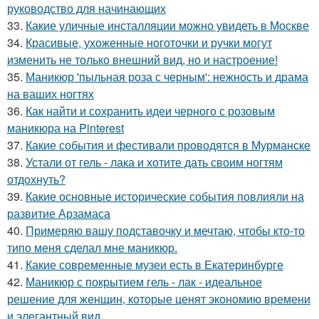
руководство для начинающих
33.
Какие уличные инсталляции можно увидеть в Москве
34.
Красивые, ухоженные ноготочки и ручки могут
изменить не только внешний вид, но и настроение!
35.
Маникюр 'пыльная роза с черным': нежность и драма
на ваших ногтях
36.
Как найти и сохранить идеи черного с розовым
маникюра на Pinterest
37.
Какие события и фестивали проводятся в Мурманске
38.
Устали от гель - лака и хотите дать своим ногтям
отдохнуть?
39.
Какие основные исторические события повлияли на
развитие Арзамаса
40.
Примеряю вашу подставочку и мечтаю, чтобы кто-то
типо меня сделал мне маникюр.
41.
Какие современные музеи есть в Екатеринбурге
42.
Маникюр с покрытием гель - лак - идеальное
решение для женщин, которые ценят экономию времени
и элегантный вид.