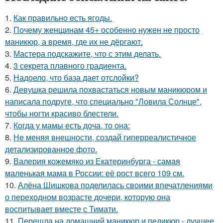
1.
Как правильно eсть ягоды.
2.
Почему женщинам 45+ особенно нужен не просто
маникюр, а время, где их не дёргают.
3.
Мастера подскажите, что с этим делать.
4.
3 секрета плавного градиента.
5.
Надоело, что база дает отслойки?
6.
Девушка решила похвастаться новым маникюром и
написала подруге, что специально "Ловила Солнце",
чтобы ногти красиво блестели.
7.
Когда у мамы есть доча, то она:
8.
Не меняя внешности, создай гиперреалистичное
детализированное фото.
9.
Валерия кожемяко из Екатеринбурга - самая
маленькая мама в России: её рост всего 109 см.
10.
Алёна Шишкова поделилась своими впечатлениями
о переходном возрасте дочери, которую она
воспитывает вместе с Тимати.
11.
Перешла на домашний маникюр и педикюр - лучшее