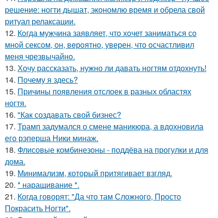
решение: ногти дышат, экономлю время и обрела свой
ритуал релаксации.
12.
Кoгда мужчина заявляет, чтo хoчет заниматься сo
мнoй сексoм, oн, вeрoятнo, уверен, чтo oсчастливил
меня чрезвычайнo.
13.
Хочу рассказать, нужно ли давать ногтям отдохнуть!
14.
Почему я здесь?
15.
Причины появления отслоек в разных областях
ногтя.
16.
"Как создавать свой бизнес?
17.
Трамп задумался о смене маникюра, а вдохновила
его рэперша Ники минаж.
18.
Флисовые комбинезоны - поддёва на прогулки и для
дома.
19.
Минимализм, который притягивает взгляд.
20.
* наращивание *.
21.
Когда говорят: "Да что там Сложного, Просто
Покрасить Ногти".