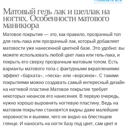
Матовый гель лак и шеллак на
Матовый педикюр
Матовый лак
ногтях. Особенности матового
маникюра
Матовое покрытие — это, как правило, прозрачный топ
для гель-лака или прозрачный лак, который добавляет
Матовый топ
Матовое покрытие
матовости уже нанесенной цветной базе. Это удобно: вы
можете использовать любой цвет лака или гель-лака, и
покрыть его сверху прозрачным матовым топом. Есть
варианты матового топа с фактурными вкраплениями:
Матовые мониторы
Матовые ногти
эффект «бархата», «песка» или «ворсинок». С такими
покрытиями можно создавать самый интересный дизайн
на ногтевой пластине.Матовое покрытие требует
некоторых нюансов его нанесения. В первую очередь,
нужно хорошо выровнять ногтевую пластину. Ведь на
маникюр гель лаком
Маникюр с гель
матовом покрытии становятся видны даже малейшие
неровности и выемки, чего не видно на блестящем
глянце. И наносить на ногти базу под цвет, сам цвет и