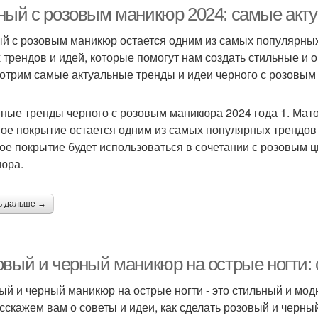
ный с розовым маникюр 2024: самые акт
й с розовым маникюр остается одним из самых популярных
 трендов и идей, которые помогут нам создать стильные и 
Матовый дизайн
Ровное покрытие
Ма
отрим самые актуальные тренды и идеи черного с розовым
ные тренды черного с розовым маникюра 2024 года 1. Мат
ое покрытие остается одним из самых популярных трендов 
окрытие для ногтей
Матовые ногти
ое покрытие будет использоваться в сочетании с розовым ц
юра.
ь дальше →
овый и черный маникюр на острые ногти: 
ый и черный маникюр на острые ногти - это стильный и модн
сскажем вам о советы и идеи, как сделать розовый и черны