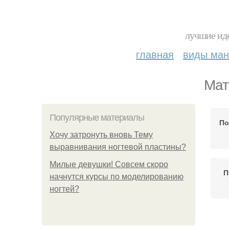
лучшие иде
главная
виды ма
Мат
Популярные материалы
По
Хочу затронуть вновь Тему
выравнивания ногтевой пластины?
Милые девушки! Совсем скоро
П
начнутся курсы по моделированию
ногтей?
П