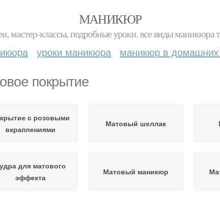
МАНИКЮР
и, мастер-классы, подробные уроки. все виды маникюра т
никюра
уроки маникюра
маникюр в домашних
овое покрытие
крытие с розовыми
Матовый шеллак
вкраплениями
удра для матового
Матовый маникюр
Ма
эффекта
окрытие на ногтях
Матовый лак