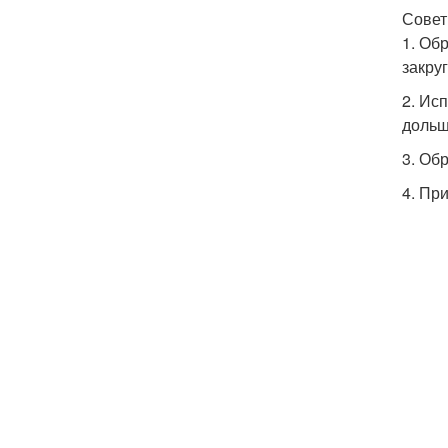
Совет
1. Об
закру
2. Ис
дольш
3. Об
4. Пр