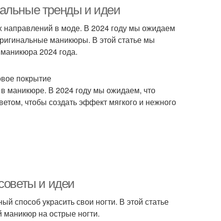
уальные тренды и идеи
 направлений в моде. В 2024 году мы ожидаем
оригинальные маникюры. В этой статье мы
Особенности в матовом
товый гель-лак
 маникюра 2024 года.
маникюре
овое покрытие
в маникюре. В 2024 году мы ожидаем, что
Матовые лаки
ветом, чтобы создать эффект мягкого и нежного
советы и идеи
ый способ украсить свои ногти. В этой статье
й маникюр на острые ногти.