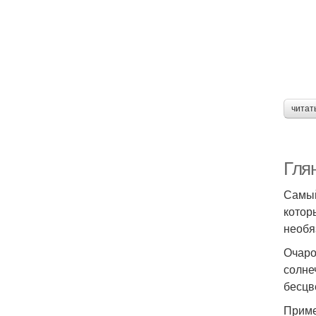
читат
Гля
Самый
котор
необя
Очаро
солне
бесцв
Приме