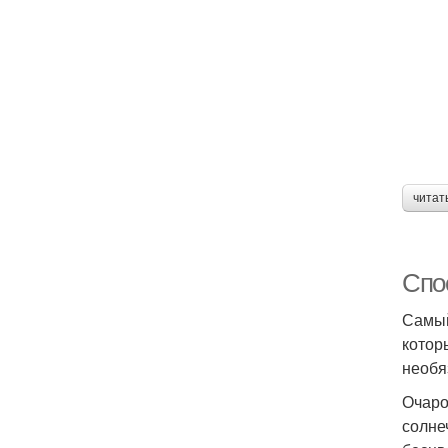
читат
Спо
Самый
котор
необя
Очаро
солне