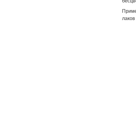
бесцв
Приме
лаков