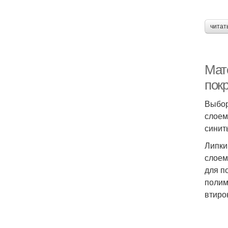
читат
Мат
пок
Выбор
слоем
синит
Липки
слоем
для п
полим
втиро