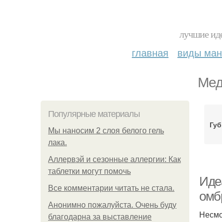
лучшие иде
главная
виды ма
Мед
Популярные материалы
Губ
Мы наносим 2 слоя белого гель
лака.
Аллервэй и сезонные аллергии: Как
таблетки могут помочь
Идеа
Все комментарии читать не стала.
омб
Анонимно пожалуйста. Очень буду
Несмо
благодарна за выставление