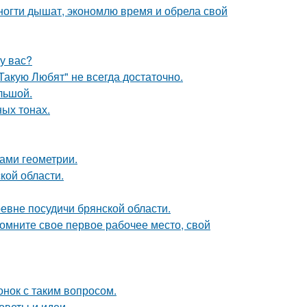
огти дышат, экономлю время и обрела свой
 у вас?
 Такую Любят" не всегда достаточно.
ольшой.
ых тонах.
ами геометрии.
кой области.
евне посудичи брянской области.
помните свое первое рабочее место, свой
нок с таким вопросом.
оветы и идеи