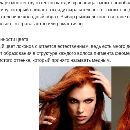
даря множеству оттенков каждая красавица сможет подобр
типу, который придаст взгляду выразительность, сможет выд
ательнице холодный образ. Выбор рыжих локонов вполне о
ально, экстравагантно или романтично.
нности цвета
й цвет локонов считается естественным, ведь есть много де
ет образования в структуре каждого волоса пигмента феоме
истого оттенка, который принято называть медным.