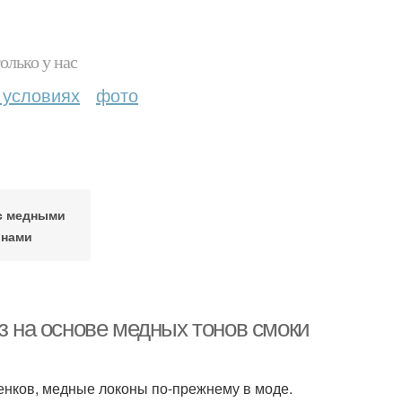
олько у нас
 условиях
фото
с медными
онами
аз на основе медных тонов смоки
енков, медные локоны по-прежнему в моде.