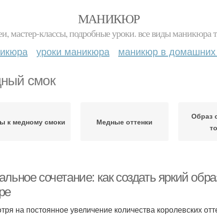
МАНИКЮР
и, мастер-классы, подробные уроки. все виды маникюра т
никюра
уроки маникюра
маникюр в домашних
ный смок
Образ 
ы к медному смоки
Медные оттенки
т
льное сочетание: как создать яркий обр
ре
тря на постоянное увеличение количества королевских отт