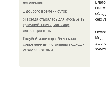
Благо
публикации.
цвето
1 доброго времени суток!
облад
сексу
Я всегда старалась для мужа быть
красивой: маски, маникюр,
депиляция и тп.
Особе
Медны
Голубой маникюр с блестками:
За сч
современный и стильный подход к
золот
уходу за ногтями