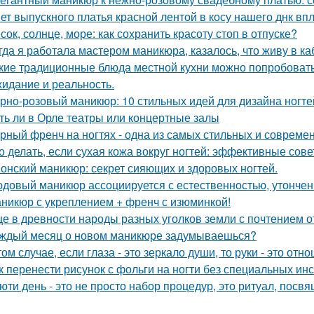
ет выпускного платья красной лентой в косу нашего днк впл
сок, солнце, море: как сохранить красоту стоп в отпуске?
гда я работала мастером маникюра, казалось, что живу в ка
кие традиционные блюда местной кухни можно попробовать
идание и реальность.
рно-розовый маникюр: 10 стильных идей для дизайна ногте
ть ли в Орле театры или концертные залы
рный френч на ногтях - одна из самых стильных и совреме
о делать, если сухая кожа вокруг ногтей: эффективные сов
онский маникюр: секрет сияющих и здоровых ногтей.
довый маникюр ассоциируется с естественностью, утонче
никюр с укреплением + френч с изюминкой!
е в древности народы разных уголков земли с почтением о
ждый месяц о новом маникюре задумываешься?
том случае, если глаза - это зеркало души, то руки - это о
к перенести рисунок с фольги на ногти без специальных ин
юти день - это не просто набор процедур, это ритуал, посв