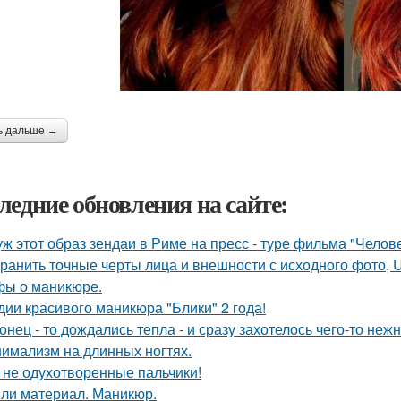
ь дальше →
ледние обновления на сайте:
уж этот образ зендаи в Риме на пресс - туре фильма "Челове
ранить точные черты лица и внешности с исходного фото, Ultr
ы о маникюре.
дии красивого маникюра "Блики" 2 года!
онец - то дождались тепла - и сразу захотелось чего-то нежн
имализм на длинных ногтях.
 не одухотворенные пальчики!
ли материал. Маникюр.