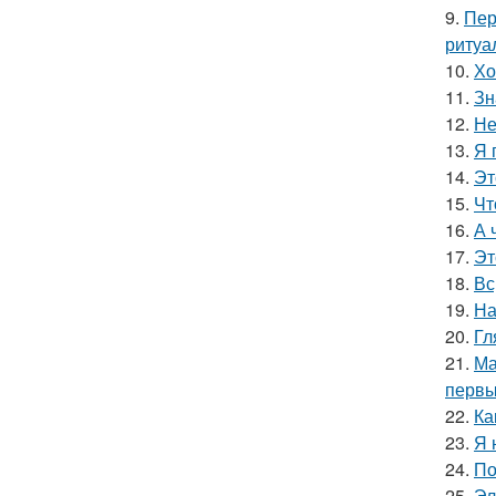
9.
Пер
ритуа
10.
Хо
11.
Зн
12.
Не
13.
Я 
14.
Эт
15.
Чт
16.
А 
17.
Эт
18.
Вс
19.
На
20.
Гл
21.
Ма
первы
22.
Ка
23.
Я 
24.
По
25.
Эл