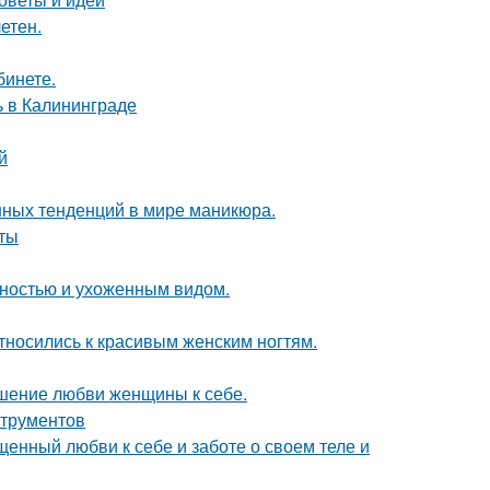
етен.
бинете.
 в Калининграде
й
нных тенденций в мире маникюра.
еты
нностью и ухоженным видом.
тносились к красивым женским ногтям.
тношение любви женщины к себе.
струментов
ященный любви к себе и заботе о своем теле и