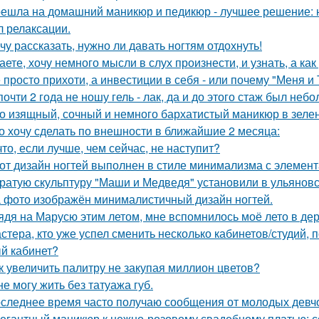
ешла на домашний маникюр и педикюр - лучшее решение: н
л релаксации.
чу рассказать, нужно ли давать ногтям отдохнуть!
аете, хочу немного мысли в слух произнести, и узнать, а как
 просто прихоти, а инвестиции в себя - или почему "Меня и
почти 2 года не ношу гель - лак, да и до этого стаж был неб
о изящный, сочный и немного бархатистый маникюр в зелен
о хочу сделать по внешности в ближайшие 2 месяца:
что, если лучше, чем сейчас, не наступит?
от дизайн ногтей выполнен в стиле минимализма с элемент
ратую скульптуру "Маши и Медведя" установили в ульяновс
 фото изображён минималистичный дизайн ногтей.
ядя на Марусю этим летом, мне вспомнилось моё лето в дер
стера, кто уже успел сменить несколько кабинетов/студий, 
й кабинет?
к увеличить палитру не закупая миллион цветов?
не могу жить без татуажа губ.
следнее время часто получаю сообщения от молодых девчо
егантный маникюр к нежно-розовому свадебному платью: с