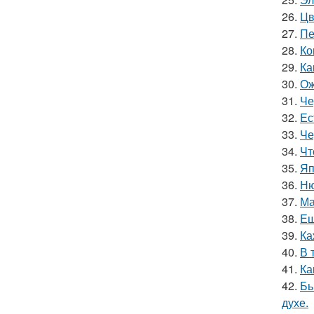
26.
Цв
27.
Пе
28.
Ко
29.
Ка
30.
Ож
31.
Че
32.
Ес
33.
Че
34.
Чт
35.
Яп
36.
Ню
37.
Ма
38.
Ещ
39.
Ка
40.
В 
41.
Ка
42.
Бь
духе.