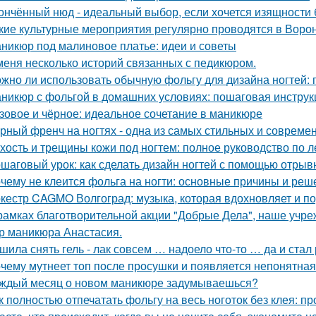
ончённый нюд - идеальный выбор, если хочется изящности б
кие культурные мероприятия регулярно проводятся в Воро
никюр под малиновое платье: идеи и советы
меня несколько историй связанных с педикюром.
жно ли использовать обычную фольгу для дизайна ногтей:
никюр с фольгой в домашних условиях: пошаговая инстру
зовое и чёрное: идеальное сочетание в маникюре
рный френч на ногтях - одна из самых стильных и совреме
хость и трещины кожи под ногтем: полное руководство по 
шаговый урок: как сделать дизайн ногтей с помощью отрыв
чему не клеится фольга на ногти: основные причины и реш
кестр CAGMO Волгоград: музыка, которая вдохновляет и п
рамках благотворительной акции "Добрые Дела", наше учре
р маникюра Анастасия.
шила снять гель - лак совсем … надоело что-то … да и ста
чему мутнеет топ после просушки и появляется непонятная
ждый месяц о новом маникюре задумываешься?
к полностью отпечатать фольгу на весь ноготок без клея: 