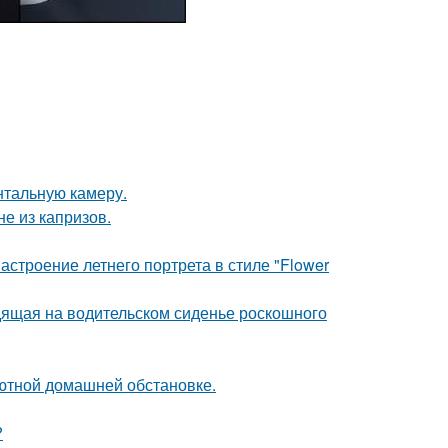
нтальную камеру.
не из капризов.
строение летнего портрета в стиле "Flower
дящая на водительском сиденье роскошного
ютной домашней обстановке.
?