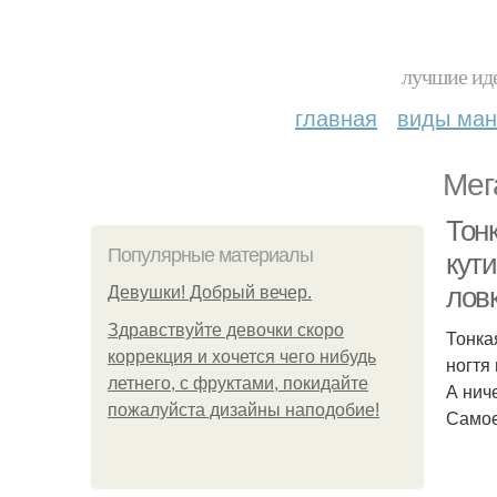
лучшие иде
главная
виды ма
Мег
Тонк
Популярные материалы
кути
лов
Девушки! Добрый вечер.
Здравствуйте девочки скоро
Тонка
коррекция и хочется чего нибудь
ногтя
летнего, с фруктами, покидайте
А нич
пожалуйста дизайны наподобие!
Самое