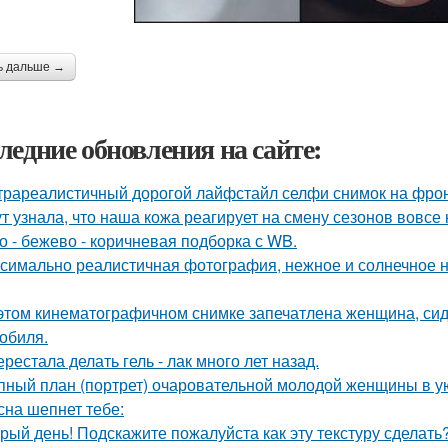
ь дальше →
ледние обновления на сайте:
трареалистичный дорогой лайфстайл селфи снимок на фро
ут узнала, что наша кожа реагирует на смену сезонов вовсе 
о - бежево - коричневая подборка с WB.
симально реалистичная фотография, нежное и солнечное на
этом кинематографичном снимке запечатлена женщина, си
обиля.
ерестала делать гель - лак много лет назад.
пный план (портрет) очаровательной молодой женщины в у
сна шепнет тебе:
рый день! Подскажите пожалуйста как эту текстуру сделать