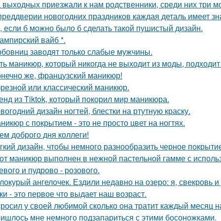
 выходных приезжали к нам родственники, среди них три мо
преддверии новогодних праздников каждая деталь имеет зна
, если б можно было б сделать такой пушистый дизайн.
вампирский вайб *.
бовниц заводят только слабые мужчины.
ть маникюр, который никогда не выходит из моды, подходит
конечно же, французский маникюр!
резной или классический маникюр.
енд из Tiktok, который покорил мир маникюра.
вогодний дизайн ногтей, блестки на ртутную краску.
никюр с покрытием - это не просто цвет на ногтях.
ем доброго дня коллеги!
гкий дизайн, чтобы немного разнообразить черное покрытие
от маникюр выполнен в нежной пастельной гамме с использ
евого и пудрово - розового.
локурый ангелочек. Ездили недавно на озеро: я, свекровь и 
ки - это первое что выдает наш возраст.
росил у своей любимой сколько она тратит каждый месяц н
ишлось мне немного подзапариться с этими босоножками.