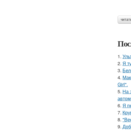
читат
Пос
1.
Уль
2.
Я т
3.
Бел
4.
Мак
Girl".
5.
На 
автом
6.
Я п
7.
Кру
8.
"Ве
9.
Доб