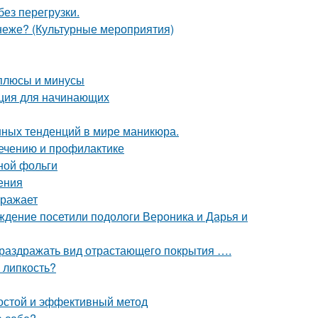
ез перегрузки.
неже? (Культурные мероприятия)
 плюсы и минусы
кция для начинающих
нных тенденций в мире маникюра.
лечению и профилактике
ной фольги
ения
оражает
ждение посетили подологи Вероника и Дарья и
л раздражать вид отрастающего покрытия ….
 липкость?
простой и эффективный метод