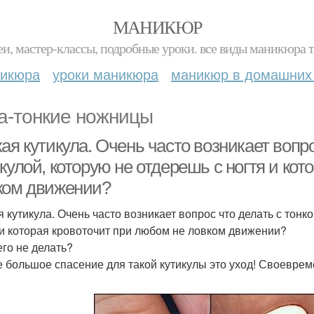
МАНИКЮР
и, мастер-классы, подробные уроки. все виды маникюра т
никюра
уроки маникюра
маникюр в домашних
а-тонкие ножницы
ая кутикула. Очень часто возникает вопр
кулой, которую не отдерешь с ногтя и ко
ком движении?
я кутикула. Очень часто возникает вопрос что делать с тонк
 и которая кровоточит при любом не ловком движении?
его не делать?
 большое спасение для такой кутикулы это уход! Своевреме