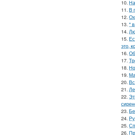
10.
На
11.
В 
12.
Ох
13.
* 
14.
Лю
15.
Ес
это, 
16.
Об
17.
Тр
18.
Но
19.
Ма
20.
Вс
21.
Ле
22.
Эт
сирен
23.
Бе
24.
Ру
25.
Сп
26.
Пр