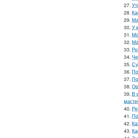
27.
Ут
28.
Ка
29.
Ма
30.
У 
31.
Мо
32.
Ма
33.
Ро
34.
Че
35.
Су
36.
По
37.
По
38.
Ор
39.
В 
масте
40.
Ре
41.
По
42.
Ка
43.
Ка