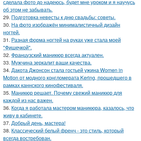
сделала фото до надеюсь, будет мне уроком и я научусь
об этом не забывать.
29.
Подготовка невесты к дню свадьбы: советы.
30.
На фото изображён минималистичный дизайн
ногтей.
31.
Разная форма ногтей на руках уже стала моей
"Фишечкой".
32.
Французский маникюр всегда актуален.
33.
Мужчина зеркалит ваши качества.
34.
Дакота Джонсон стала гостьей ужина Women in
Motion от модного конгломерата Kering, прошедшего в
рамках каннского кинофестиваля.
35.
Маникюр решает. Почему свежий маникюр для
каждой из нас важен.
36.
Когда я работала мастером маникюра, казалось, что
живу в кабинете.
37.
Добрый день, мастера!
38.
Классический белый френч - это стиль, который
всегда востребован.