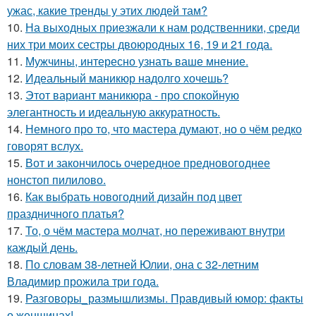
ужас, какие тренды у этих людей там?
10.
На выходных приезжали к нам родственники, среди
них три моих сестры двоюродных 16, 19 и 21 года.
11.
Мужчины, интересно узнать ваше мнение.
12.
Идеальный маникюр надолго хочешь?
13.
Этот вариант маникюра - про спокойную
элегантность и идеальную аккуратность.
14.
Немного про то, что мастера думают, но о чём редко
говорят вслух.
15.
Вот и закончилось очередное предновогоднее
нонстоп пилилово.
16.
Как выбрать новогодний дизайн под цвет
праздничного платья?
17.
То, о чём мастера молчат, но переживают внутри
каждый день.
18.
По словам 38-летней Юлии, она с 32-летним
Владимир прожила три года.
19.
Разговоры_размышлизмы. Правдивый юмор: факты
о женщинах!