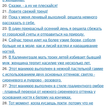
20.
Сказки. - а ну не плескайся!
21.
Ловите свежий тренд!
22.
Пока у меня ленивый выходной, решила немного
рассказать о себе.
23.
В один прекрасный осенний день я решила сбежать
от городской суеты и отправиться на природу.
24.
Сейчас тренд идет на более узкие брови, соболя
больше не в моде, как и лисий взгляд и наращивание
ногтей.
25.
В Калининграде мать троих детей избивает бывший
муж, женщина терпит насилие уже несколько лет.
26.
Этот маникюр выполнен в нежной пастельной гамме
с использованием двух основных оттенков: светло -
сиреневого и пудрово - розового.
27.
Этот маникюр выполнен в стиле градиентного омбре
- плавный переход от нежного сиреневого оттенка у
основания ногтя к белому на кончиках.
28.
Тот момент, когда кусаешь локти, потому что не