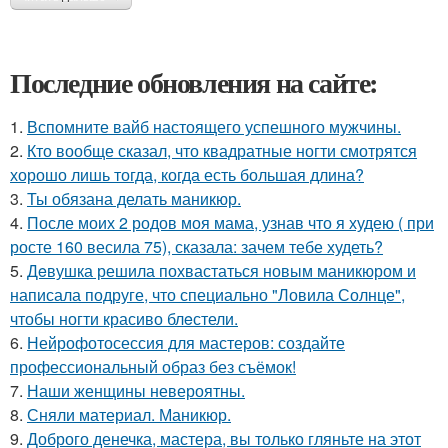
Последние обновления на сайте:
1.
Вспомните вайб настоящего успешного мужчины.
2.
Кто вообще сказал, что квадратные ногти смотрятся
хорошо лишь тогда, когда есть большая длина?
3.
Ты обязана делать маникюр.
4.
После моих 2 родов моя мама, узнав что я худею ( при
росте 160 весила 75), сказала: зачем тебе худеть?
5.
Дeвушка решила похвастаться новым маникюром и
написала подруге, что специально "Ловила Солнце",
чтобы ногти красиво блeстели.
6.
Нейрофотосессия для мастеров: создайте
профессиональный образ без съёмок!
7.
Наши женщины невероятны.
8.
Сняли материал. Маникюр.
9.
Доброго денечка, мастера, вы только гляньте на этот