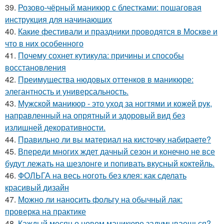
39.
Розово-чёрный маникюр с блестками: пошаговая
инструкция для начинающих
40.
Какие фестивали и праздники проводятся в Москве и
что в них особенного
41.
Почему сохнет кутикула: причины и способы
восстановления
42.
Преимущества нюдовых оттенков в маникюре:
элегантность и универсальность.
43.
Мужской маникюр - это уход за ногтями и кожей рук,
направленный на опрятный и здоровый вид без
излишней декоративности.
44.
Правильно ли вы материал на кисточку набираете?
45.
Впереди многих ждет дачный сезон и конечно не все
будут лежать на шезлонге и попивать вкусный коктейль.
46.
ФОЛЬГА на весь ноготь без клея: как сделать
красивый дизайн
47.
Можно ли наносить фольгу на обычный лак:
проверка на практике
48.
Каждый месяц о новом маникюре задумываешься?