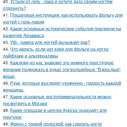
40.
Устали от гель - лака и хотите дать своим ногтям
отдохнуть?
41.
Пошаговая инструкция: как использовать фольгу для
ногтей с гель-лаком
42.
Какие основные исторические события повлияли на
развитие Арзамаса
43.
Уф - лампа для ногтей вызывает рак?
44.
Что делать, если нет клея для фольги на ногти:
лайфхаки и альтернативы
45.
Каждому из нас знакомо это немного преступное
желание подержать в руках эти волшебные "Взрослые"
вещи.
46.
Руки, которые выглядят ухоженно - гордость каждой
женщины.
47.
Какие основные достопримечательности можно
посмотреть в Москве
48.
Какие площади в центре Курска подходят для
прогулок
49.
Френч с тонкой полоской: как сделать ногти