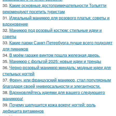
30.
Какие основные достопримечательности Тольятти
рекомендуют посетить туристам
31.
Идеальный маникюр для розового платья: советы и
вдохновение
32.
Маникюр под розовый костюм: стильные идеи и
советы
33.
Какие парки Санкт-Петербурга лучше всего подходят
для пикников
34.
В моём гараже винтом пошла железная дверь.
35.
Маникюр с фольгой 2025: новые идеи и тренды
36.
Черно-розовый маникюр миндаль: модные идеи для
стильных ногтей
37.
Френч, или французский маникюр, стал популярным
благодаря своей универсальности и элегантности.
38.
Вдохновляйтесь идеями для вашего следующего
маникюра!
39.
Почему шелушится кожа вокруг ногтей: роль
дефицита витаминов