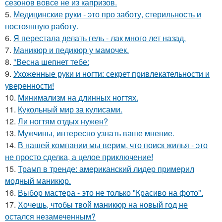
сезонов вовсе не из капризов.
5.
Медицинские руки - это про заботу, стерильность и
постоянную работу.
6.
Я перестала делать гель - лак много лет назад.
7.
Маникюр и педикюр у мамочек.
8.
"Весна шепнет тебе:
9.
Ухоженные руки и ногти: секрет привлекательности и
уверенности!
10.
Минимализм на длинных ногтях.
11.
Кукольный мир за кулисами.
12.
Ли ногтям отдых нужен?
13.
Мужчины, интересно узнать ваше мнение.
14.
В нашей компании мы верим, что поиск жилья - это
не просто сделка, а целое приключение!
15.
Трамп в тренде: американский лидер примерил
модный маникюр.
16.
Выбор мастера - это не только "Красиво на фото".
17.
Хочешь, чтобы твой маникюр на новый год не
остался незамеченным?