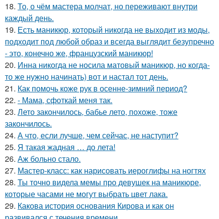
18.
То, о чём мастера молчат, но переживают внутри
каждый день.
19.
Есть маникюр, который никогда не выходит из моды,
подходит под любой образ и всегда выглядит безупречно
- это, конечно же, французский маникюр!
20.
Инна никогда не носила матовый маникюр, но когда-
то же нужно начинать) вот и настал тот день.
21.
Как помочь коже рук в осенне-зимний период?
22.
- Мама, сфоткай меня так.
23.
Лето закончилось, бабье лето, похоже, тоже
закончилось.
24.
А что, если лучше, чем сейчас, не наступит?
25.
Я такая жадная … до лета!
26.
Аж больно стало.
27.
Мастер-класс: как нарисовать иероглифы на ногтях
28.
Ты точно видела мемы про девушек на маникюре,
которые часами не могут выбрать цвет лака.
29.
Какова история основания Кирова и как он
развивался с течения времени