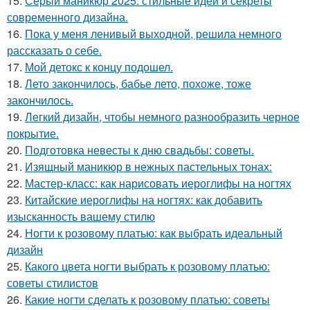
15.
Серый маникюр 2025: стильные идеи и секреты
современного дизайна.
16.
Пока у меня ленивый выходной, решила немного
рассказать о себе.
17.
Мой детокс к концу подошел.
18.
Лето закончилось, бабье лето, похоже, тоже
закончилось.
19.
Легкий дизайн, чтобы немного разнообразить черное
покрытие.
20.
Подготовка невесты к дню свадьбы: советы.
21.
Изящный маникюр в нежных пастельных тонах:
22.
Мастер-класс: как нарисовать иероглифы на ногтях
23.
Китайские иероглифы на ногтях: как добавить
изысканность вашему стилю
24.
Ногти к розовому платью: как выбрать идеальный
дизайн
25.
Какого цвета ногти выбрать к розовому платью:
советы стилистов
26.
Какие ногти сделать к розовому платью: советы