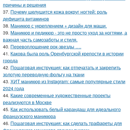
причины и решения
37.
Почему шелушится кожа вокруг ногтей: роль
дефицита витаминов
38.
Маникюр с укреплением + дизайн для маши.
39.
Маникюр и педикюр - это не просто уход за ногтями, а
важная часть самозаботы и стиля.
40.
Перевоплощение рок-звезды ….
41.
Какова была роль Оренбургской крепости в истории
города
42.
Пошаговая инструкция: как отпечатать и закрепить
золотую переводную фольгу на ткани
43.
ХИТ маникюр из Instagram: самые популярные стили
2024 года
44.
Какие современные художественные проекты
реализуются в Москве
45.
Как использовать белый карандаш для идеального
французского маникюра
46.
Пошаговая инструкция: как сделать трафареты для