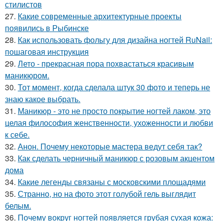
стилистов
27.
Какие современные архитектурные проекты
появились в Рыбинске
28.
Как использовать фольгу для дизайна ногтей RuNail:
пошаговая инструкция
29.
Лето - прекрасная пора похвастаться красивым
маникюром.
30.
Тот момент, когда сделала штук 30 фото и теперь не
знаю какое выбрать.
31.
Маникюр - это не просто покрытие ногтей лаком, это
целая философия женственности, ухоженности и любви
к себе.
32.
Анон. Почему некоторые мастера ведут себя так?
33.
Как сделать черничный маникюр с розовым акцентом
дома
34.
Какие легенды связаны с московскими площадями
35.
Странно, но на фото этот голубой гель выглядит
белым.
36.
Почему вокруг ногтей появляется грубая сухая кожа: