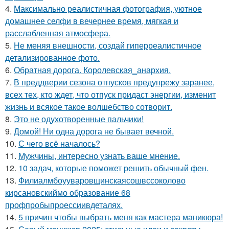
4.
Максимально реалистичная фотография, уютное
домашнее селфи в вечернее время, мягкая и
расслабленная атмосфера.
5.
Не меняя внешности, создай гиперреалистичное
детализированное фото.
6.
Обратная дорога. Королевская_анархия.
7.
В преддверии сезона отпусков предупрежу заранее,
всех тех, кто ждет, что отпуск придаст энергии, изменит
жизнь и всякое такое волшебство сотворит.
8.
Это не одухотворенные пальчики!
9.
Домой! Ни одна дорога не бывает вечной.
10.
С чего всё началось?
11.
Мужчины, интересно узнать ваше мнение.
12.
10 задач, которые поможет решить обычный фен.
13.
Филиалмбоууваровщинскаясошвссоколово
кирсановскиймо образование 68
профпробыпроессиивдеталях.
14.
5 причин чтобы выбрать меня как мастера маникюра!