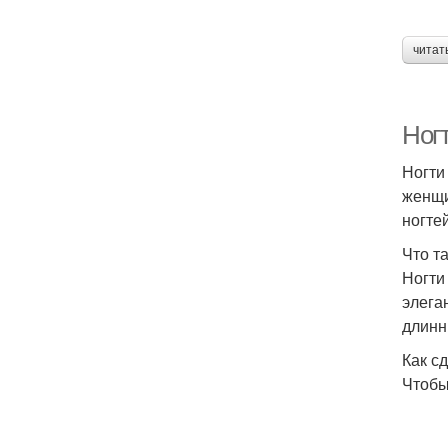
читат
Ног
Ногти
женщи
ногте
Что т
Ногти
элега
длинн
Как с
Чтобы