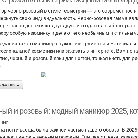
юр черно-розовый в стиле геометрии — это современное и 
черкнуть свою индивидуальность. Черно-розовая гамма явля
 прекрасно дополняют друг друга и создают яркий контраст.
юру особую изюминку и делают его необычным и стильным.
оздания такого маникюра нужны инструменты и материалы,
ссиональной косметики или заказать в интернете. Вам понад
тие, черный и розовый лаки для ногтей, тонкая кисть для р
в.
ь дальше →
ный и розовый: модный маникюр 2025, ко
ение
на ногти всегда была важной частью нашего образа. В 202
нацию цветов – черный и розовый. Эти два оттенка, казало