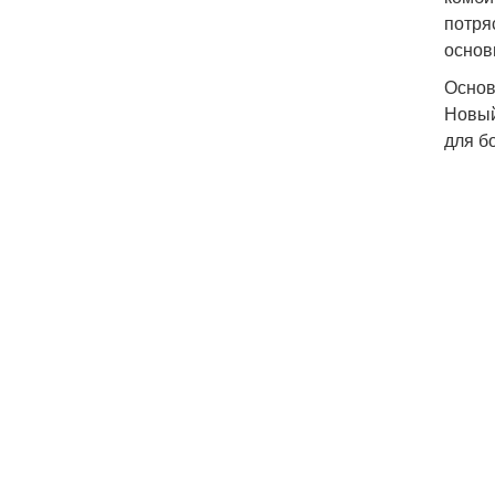
потря
основ
Основ
Новый
для б