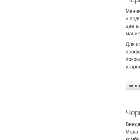
Маник
и под
цвета
маник
Для с
профе
покры
узоро
читат
Чер
Введ
Мода 
комби