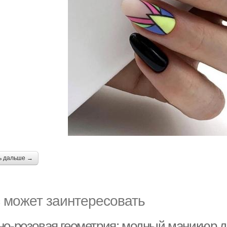
ь дальше →
 может заинтересовать
но-розовая геометрия: модный маникюр 