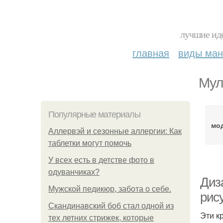
лучшие иде
главная
виды ма
Мул
Популярные материалы
мо
Аллервэй и сезонные аллергии: Как
таблетки могут помочь
У всех есть в детстве фото в
одуванчиках?
Диз
Мужской педикюр, забота о себе.
рису
Скандинавский боб стал одной из
Эти к
тех летних стрижек, которые