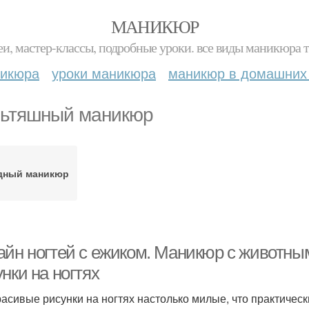
МАНИКЮР
и, мастер-классы, подробные уроки. все виды маникюра т
никюра
уроки маникюра
маникюр в домашних
ьтяшный маникюр
дный маникюр
айн ногтей с ежиком. Маникюр с животны
нки на ногтях
расивые рисунки на ногтях настолько милые, что практичес