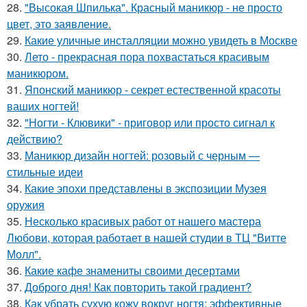
28.
"Высокая Шпилька". Красный маникюр - не просто
цвет, это заявление.
29.
Какие уличные инсталляции можно увидеть в Москве
30.
Лето - прекрасная пора похвастаться красивым
маникюром.
31.
Японский маникюр - секрет естественной красоты
ваших ногтей!
32.
"Ногти - Клювики" - приговор или просто сигнал к
действию?
33.
Маникюр дизайн ногтей: розовый с черным —
стильные идеи
34.
Какие эпохи представлены в экспозиции Музея
оружия
35.
Несколько красивых работ от нашего мастера
Любови, которая работает в нашей студии в ТЦ "Витте
Молл".
36.
Какие кафе знамениты своими десертами
37.
Доброго дня! Как повторить такой градиент?
38.
Как убрать сухую кожу вокруг ногтя: эффективные