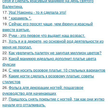
себя и сделать красивый маникюр на день святого
Валентина.
17.
Ура! Наконец - то я сделала это!
18.
* карамель *.
19.
Сейчас его просят чаще, чем френч и красный
вместе взятые.
20.
Руки - это первое что выдает наш возраст.
21.
Хоть я и в декрете, но основной род деятельности из
меня не пропал.
22.
Как увеличить палитру не закупая миллион цветов?
23.
Какой маникюр идеально дополнит платье цвета
фуксии
24.
С чем носить розовое платье: 10 стильных вариантов
25.
Какие ногти сделать к розовому платью: советы
стилистов
26.
Фольга для декорации ногтей: пошаговое
руководство для начинающих
27.
Пришлось снять покрытие с ногтей, так как они жутко
начали его отталкивать.