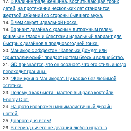
17.
В Калининграде женщина, воспитывающая троих
детей, на протяжении нескольких лет становится
жертвой избиений со стороны бывшего мужа.
18.
В чем секрет идеальной носки.
19.
Вариант дизайна с красным витражным гелем,
кошачьим глазом и блестками идеальный вариант для
быстрых дизайнов в предновогодней гонке.
20.
Маникюр с эффектом "Капельки Дождя" или
"кристаллический" придает ногтям блеск и волшебство.
21.
GD признаётся, что он осознает, что его стиль иногда
переходит границы.
22.
"Жемчужина Маникюра". Ну как же без любимой
эстетики.
23.
Почему я как бьюти - мастер выбрала коктейли
Energy Diet.
24.
На фото изображён минималистичный дизайн
ногтей.
25.
Доброго дня всем!
26.
В период ничего не делания люблю играть в