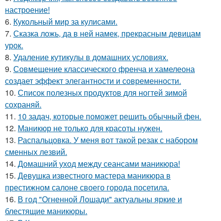
настроение!
6.
Кукольный мир за кулисами.
7.
Сказка ложь, да в ней намек, прекрасным девицам
урок.
8.
Удаление кутикулы в домашних условиях.
9.
Совмещение классического френча и хамелеона
создает эффект элегантности и современности.
10.
Список полезных продуктов для ногтей зимой
сохраняй.
11.
10 задач, которые поможет решить обычный фен.
12.
Маникюр не только для красоты нужен.
13.
Распальцовка. У меня вот такой резак с набором
сменных лезвий.
14.
Домашний уход между сеансами маникюра!
15.
Девушка известного мастера маникюра в
престижном салоне своего города посетила.
16.
В год "Огненной Лошади" актуальны яркие и
блестящие маникюры.