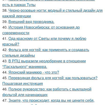
есть в парках Тулы
38.
Черно-розовые ногти: модный и стильный дизайн для
каждой девушки
39.
Внешний вид проводника.
40.
История Новосибирска: от основания до
современности
41.
Ода красному от Светы или почему я люблю
красный?
42.
Фольга для ногтей: как применять и создавать
стильные дизайны
43.
В РПЦ выразили неодобрение в отношении
"Пасхального" маникюра.
44.
Японский маникюр - что это?
45.
Переводная фольга для ногтей: как пользоваться?
Пошаговая инструкция
46.
Полное руководство: как работать с выкладной
фольгой для начинающих
47.
Знаете, что происходит, когда вы не цените себя,