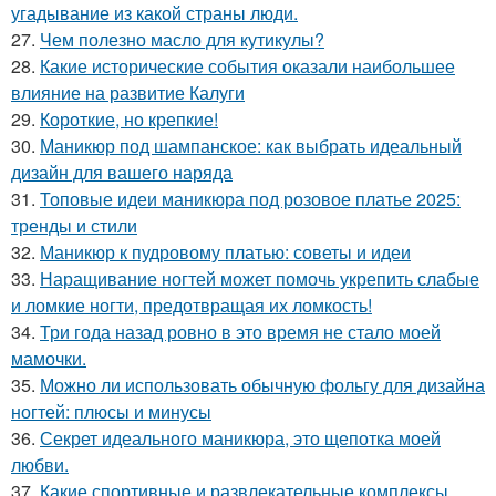
угадывание из какой страны люди.
27.
Чем полезно масло для кутикулы?
28.
Какие исторические события оказали наибольшее
влияние на развитие Калуги
29.
Короткие, но крепкие!
30.
Маникюр под шампанское: как выбрать идеальный
дизайн для вашего наряда
31.
Топовые идеи маникюра под розовое платье 2025:
тренды и стили
32.
Маникюр к пудровому платью: советы и идеи
33.
Наращивание ногтей может помочь укрепить слабые
и ломкие ногти, предотвращая их ломкость!
34.
Три года назад ровно в это время не стало моей
мамочки.
35.
Можно ли использовать обычную фольгу для дизайна
ногтей: плюсы и минусы
36.
Секрет идеального маникюра, это щепотка моей
любви.
37.
Какие спортивные и развлекательные комплексы