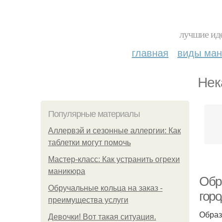
лучшие иде
главная
виды ма
Нек
Популярные материалы
Аллервэй и сезонные аллергии: Как
таблетки могут помочь
Мастер-класс: Как устранить огрехи
маникюра
Обр
Обручальные кольца на заказ -
гор
преимущества услуги
Образ
Девочки! Вот такая ситуация.