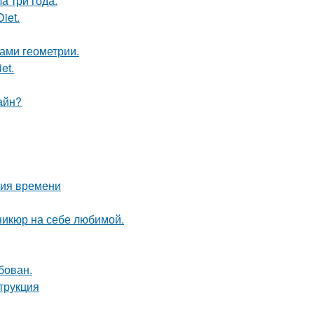
а три года.
iet.
ами геометрии.
et.
айн?
ния времени
никюр на себе любимой.
бован.
трукция