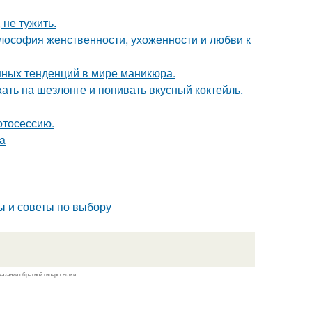
 не тужить.
илософия женственности, ухоженности и любви к
нных тенденций в мире маникюра.
ать на шезлонге и попивать вкусный коктейль.
отосессию.
ia
ы и советы по выбору
казании обратной гиперссылки.