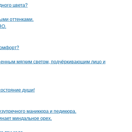
дного цвета?
выми оттенками.
RO.
 комфорт?
венным мягким светом, подчёркивающим лицо и
 состояние души!
безупречного маникюра и педикюра.
инает миндальное орех.