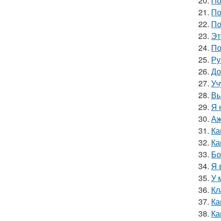
20.
По
21.
По
22.
По
23.
Эт
24.
По
25.
Ру
26.
До
27.
Уч
28.
Вы
29.
Я 
30.
Аж
31.
Ка
32.
Ка
33.
Бо
34.
Я 
35.
У 
36.
Кл
37.
Ка
38.
Ка