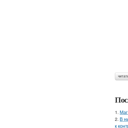
читат
Пос
1.
Маг
2.
В н
к кон