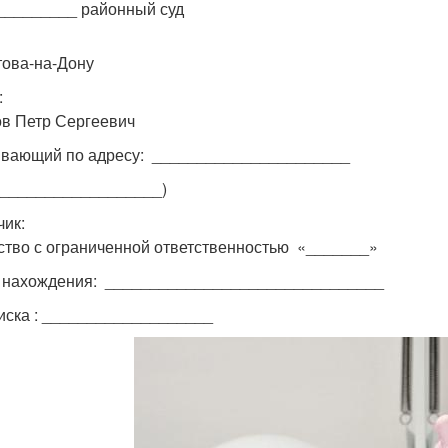
_________ районный суд
стова-на-Дону
:
в Петр Сергеевич
вающий по адресу: ______________________
 ___________________)
чик:
тво с ограниченной ответственностью «_______»
 нахождения: _______________________________
иска : ___________________