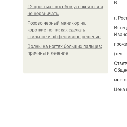
В ___
12 простых способов успокоиться и
не нервничать.
г. Ро
Розово черный маникюр на
Истец
короткие ногти: как сделать
Ивано
стильное и эффективное решение
прожи
Волны на ногтях больших пальцев:
(тел.
причины и лечение
Ответ
Общес
место
Цена 