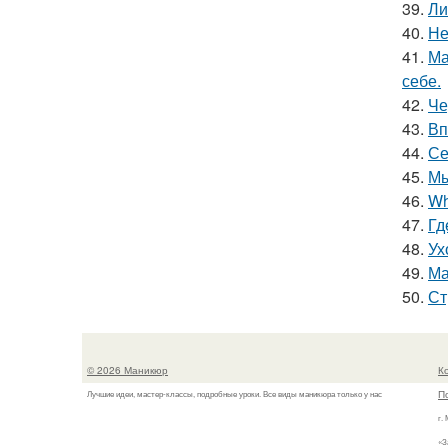
39.
Ли
40.
Не
41.
Ма
себе.
42.
Че
43.
Вп
44.
Се
45.
Мы
46.
Wh
47.
Гд
48.
Ух
49.
Ма
50.
Ст
© 2026 Маникюр
К
П
Лучшие идеи, мастер-классы, подробные уроки. Все виды маникюра только у нас
г.
«З