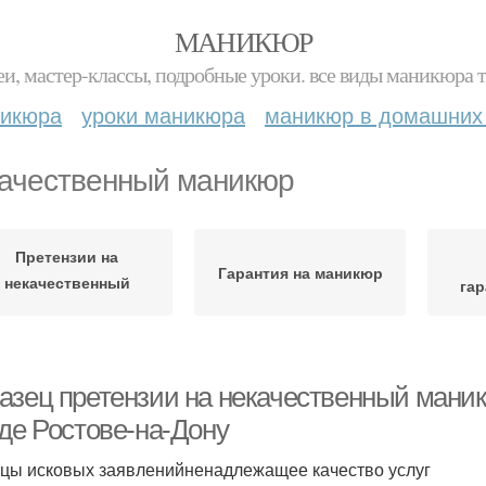
МАНИКЮР
и, мастер-классы, подробные уроки. все виды маникюра т
никюра
уроки маникюра
маникюр в домашних
ачественный маникюр
Претензии на
Гарантия на маникюр
некачественный
гар
маникюр
азец претензии на некачественный маник
оде Ростове-на-Дону
цы исковых заявленийненадлежащее качество услуг