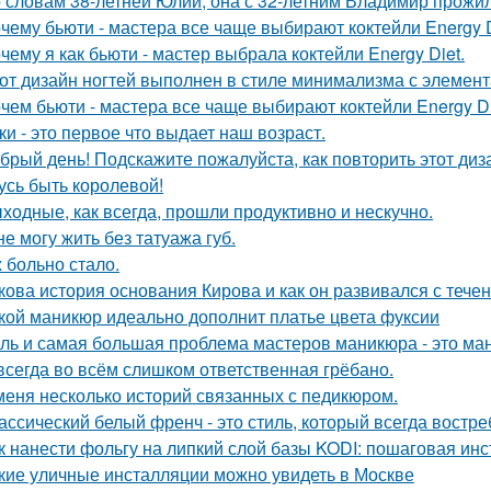
 словам 38-летней Юлии, она с 32-летним Владимир прожил
чему бьюти - мастера все чаще выбирают коктейли Energy D
чему я как бьюти - мастер выбрала коктейли Energy Diet.
от дизайн ногтей выполнен в стиле минимализма с элемент
чем бьюти - мастера все чаще выбирают коктейли Energy Di
ки - это первое что выдает наш возраст.
брый день! Подскажите пожалуйста, как повторить этот диз
усь быть королевой!
ходные, как всегда, прошли продуктивно и нескучно.
не могу жить без татуажа губ.
 больно стало.
кова история основания Кирова и как он развивался с тече
кой маникюр идеально дополнит платье цвета фуксии
ль и самая большая проблема мастеров маникюра - это ма
всегда во всём слишком ответственная грёбано.
меня несколько историй связанных с педикюром.
ассический белый френч - это стиль, который всегда востре
к нанести фольгу на липкий слой базы KODI: пошаговая инс
кие уличные инсталляции можно увидеть в Москве