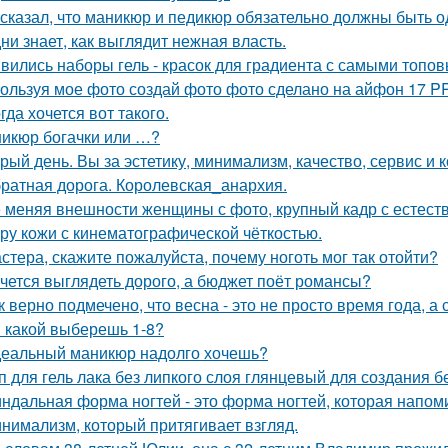
 сказал, что маникюр и педикюр обязательно должны быть о
ни знает, как выглядит нежная власть.
вились наборы гель - красок для градиента с самыми топо
ользуя мое фото создай фото фото сделано на айфон 17 P
гда хочется вот такого.
икюр богачки или …?
рый день. Вы за эстетику, минимализм, качество, сервис и
ратная дорога. Королевская_анархия.
 меняя внешности женщины с фото, крупный кадр с естест
уру кожи с кинематографической чёткостью.
стера, скажите пожалуйста, почему ноготь мог так отойти?
чется выглядеть дорого, а бюджет поёт романсы?
к верно подмечено, что весна - это не просто время года, а
 какой выберешь 1-8?
еальный маникюр надолго хочешь?
п для гель лака без липкого слоя глянцевый для создания 
ндальная форма ногтей - это форма ногтей, которая напом
нимализм, который притягивает взгляд.