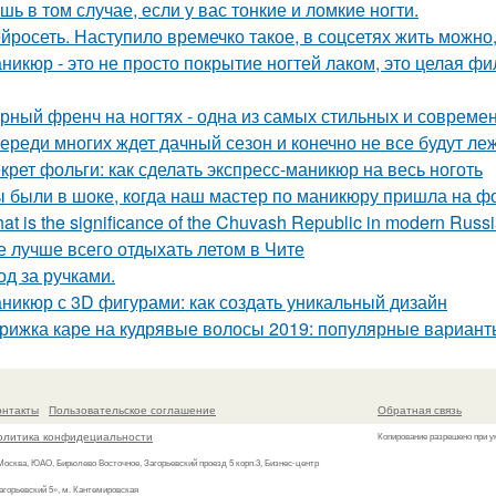
шь в том случае, если у вас тонкие и ломкие ногти.
йросеть. Наступило времечко такое, в соцсетях жить можно,
никюр - это не просто покрытие ногтей лаком, это целая ф
рный френч на ногтях - одна из самых стильных и совреме
ереди многих ждет дачный сезон и конечно не все будут леж
крет фольги: как сделать экспресс-маникюр на весь ноготь
 были в шоке, когда наш мастер по маникюру пришла на ф
at is the significance of the Chuvash Republic in modern Russ
е лучше всего отдыхать летом в Чите
од за ручками.
никюр с 3D фигурами: как создать уникальный дизайн
рижка каре на кудрявые волосы 2019: популярные вариант
онтакты
Пользовательское соглашение
Обратная связь
олитика конфидециальности
Копирование разрешено при у
 Москва, ЮАО, Бирюлево Восточное, Загорьевский проезд 5 корп.3, Бизнес-центр
агорьевский 5», м. Кантемировская