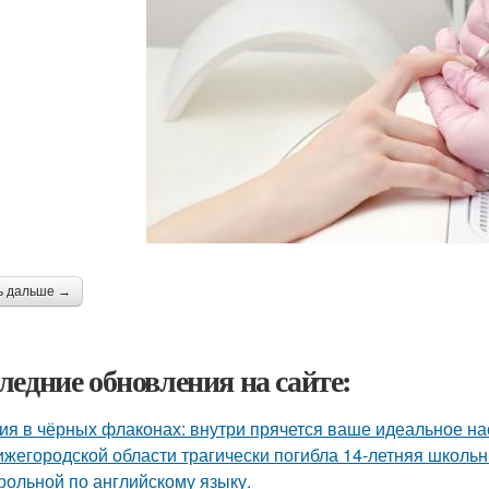
ь дальше →
ледние обновления на сайте:
ия в чёрных флаконах: внутри прячется ваше идеальное на
ижегородской области трагически погибла 14-летняя школьн
трольной по английскому языку.