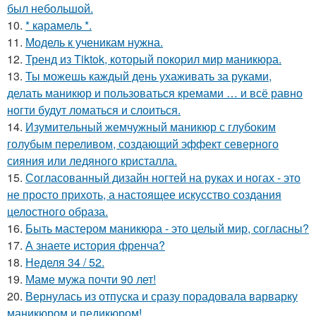
был небольшой.
10.
* карамель *.
11.
Модель к ученикам нужна.
12.
Тренд из Tiktok, который покорил мир маникюра.
13.
Ты можешь каждый день ухаживать за руками,
делать маникюр и пользоваться кремами … и всё равно
ногти будут ломаться и слоиться.
14.
Изумительный жемчужный маникюр с глубоким
голубым переливом, создающий эффект северного
сияния или ледяного кристалла.
15.
Согласованный дизайн ногтей на руках и ногах - это
не просто прихоть, а настоящее искусство создания
целостного образа.
16.
Быть мастером маникюра - это целый мир, согласны?
17.
А знаете история френча?
18.
Неделя 34 / 52.
19.
Маме мужа почти 90 лет!
20.
Вернулась из отпуска и сразу порадовала варварку
маникюром и педикюром!