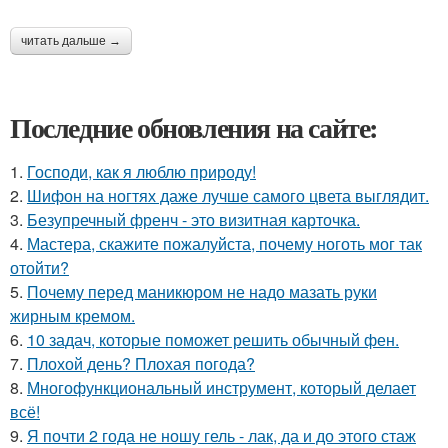
читать дальше →
Последние обновления на сайте:
1.
Господи, как я люблю природу!
2.
Шифон на ногтях даже лучше самого цвета выглядит.
3.
Безупречный френч - это визитная карточка.
4.
Мастера, скажите пожалуйста, почему ноготь мог так
отойти?
5.
Почему перед маникюром не надо мазать руки
жирным кремом.
6.
10 задач, которые поможет решить обычный фен.
7.
Плохой день? Плохая погода?
8.
Многофункциональный инструмент, который делает
всё!
9.
Я почти 2 года не ношу гель - лак, да и до этого стаж