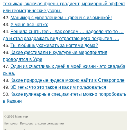
техниках, включая френч, градиент, мраморный эффект
или геометрические узоры.
42.
Маникюр с укреплением + френч с изюминкой!
43.
У меня всё чётко:
44.
Решила снять гель - лак совсем … надоело что-то …
да и стал раздражать вид отрастающего покрытия ….
45.
Ты любишь ухаживать за ногтями дома?
46.
Какие фестивали и культурные мероприятия
проводятся в Уфе
47.
Один из счастливых дней в моей жизни - это свадьба
сына.
48.
Какие природные чудеса можно найти в Ставрополе
49.
3D гель: что это такое и как им пользоваться
50.
Какие кулинарные специалитеты можно попробовать
в Казани
© 2026 Маникюр
Контакты
Пользовательское соглашение