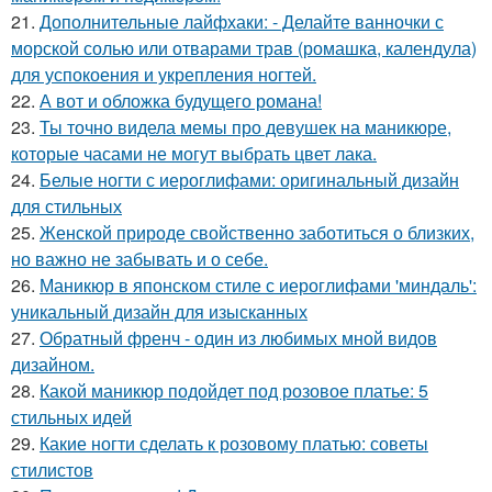
21.
Дополнительные лайфхаки: - Делайте ванночки с
морской солью или отварами трав (ромашка, календула)
для успокоения и укрепления ногтей.
22.
А вот и обложка будущего романа!
23.
Ты точно видела мемы про девушек на маникюре,
которые часами не могут выбрать цвет лака.
24.
Белые ногти с иероглифами: оригинальный дизайн
для стильных
25.
Женской природе свойственно заботиться о близких,
но важно не забывать и о себе.
26.
Маникюр в японском стиле с иероглифами 'миндаль':
уникальный дизайн для изысканных
27.
Обратный френч - один из любимых мной видов
дизайном.
28.
Какой маникюр подойдет под розовое платье: 5
стильных идей
29.
Какие ногти сделать к розовому платью: советы
стилистов