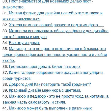
30.
Пост знакомство! Для новеньких делаю пост -
знакомство.
31.
Мягкая фольга для дизайна ногтей: что это такое и
как ею пользоваться
32.
Хотела немного соплей развести под этим фото ….
33.
Можно ли использовать обычную фольгу для дизайна
ногтей: плюсы и минусы
34.
Выхожу из дома.
35.
Маникюр - это не просто покрытие ногтей лаком, это
целая философия женственности, ухоженности и любви
к себе.
36.
Где можно арендовать билет на метро
37.
Какие галереи современного искусства популярны
среди туристов
38.
Доброго дня! Как повторить такой градиент?
39.
Красивый дизайн маникюра с цветами.
40.
Маникюр и педикюр - это не просто уход за ногтями, а
важная часть самозаботы и стиля.
41.
Маникюр может быть выполнен в различных