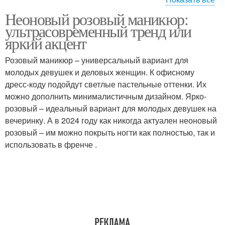
Неоновый розовый маникюр:
Маникюр в розовом
Цвет для маникюра
ультрасовременный тренд или
цвете
яркий акцент
Розовый маникюр – универсальный вариант для
молодых девушек и деловых женщин. К офисному
Неоновые маникюры
Неоновый лак
дресс-коду подойдут светлые пастельные оттенки. Их
можно дополнить минималистичным дизайном. Ярко-
розовый – идеальный вариант для молодых девушек на
вечеринку. А в 2024 году как никогда актуален неоновый
Дизайн в неоновых
Неоновый френч
розовый – им можно покрыть ногти как полностью, так и
оттенках
использовать в френче .
Неоновый градиент
Неоновая геометрия