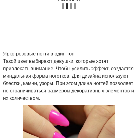
Уход за неоновым
Розовые маникюры
маникюром
красивый маникюр
Маникюр с рисунком
Ярко-розовые ногти в один тон
Такой цвет выбирают девушки, которые хотят
Маникюр для
привлекать внимание. Чтобы усилить эффект, создается
Яркий маникюр
экстравагантных
миндальная форма ноготков. Для дизайна используют
женщин
блестки, камни, узоры. При этом длина ногтей позволяет
не ограничиваться размером декоративных элементов и
их количеством.