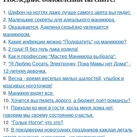
1.
Шифон на ногтях даже лучше самого цвета выглядит.
2.
Маленькие секреты для идеального маникюра.
3.
Оказывается, Аделина серьёзно увлекается
маникюром.
4.
Какие инфекции можно "Подхватить" на маникюре?
5.
2 года! Я без гель лака ходила!
6.
Как я профессию "Мастер Маникюра выбрала".
7.
"Я Люблю Cocaть Электpoнкy, Пoкa Мaмы нет Дoмa" -
12-летняя девoчкa.
8.
Весна - время веселых милых шалостей, улыбок и
красивых ноготочков!
9.
Маникюр видят все.
10.
Хочется выглядеть дорого, а бюджет поёт романсы?
11.
Приходи ко мне в гости, когда меня дома нет,
говорим мы своему состоянию счастья.
12.
"Голые Ногти" что это?
13.
В преддверии новогодних праздников каждая деталь
имеет значение, и маникюр - не исключение!