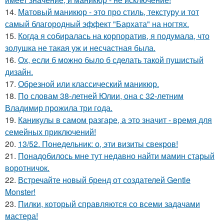
14.
Матовый маникюр - это про стиль, текстуру и тот
самый благородный эффект "Бархата" на ногтях.
15.
Когда я собиралась на корпоратив, я подумала, что
золушка не такая уж и несчастная была.
16.
Ох, если б можно было б сделать такой пушистый
дизайн.
17.
Обрезной или классический маникюр.
18.
По словам 38-летней Юлии, она с 32-летним
Владимир прожила три года.
19.
Каникулы в самом разгаре, а это значит - время для
семейных приключений!
20.
13/52. Понедельник: о, эти визиты свекров!
21.
Понадобилось мне тут недавно найти мамин старый
воротничок.
22.
Встречайте новый бренд от создателей Gentle
Monster!
23.
Пилки, который справляются со всеми задачами
мастера!