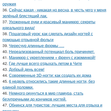
оружия
36.
Сейчас какая - никакая но весна, в честь чего у меня
зелёный блястящий лак.
37.
Ухоженные руки и красивый маникюр: секреты
идеального вида!
38.
Пошаговый урок: как сделать дизайн ногтей с
помощью отрывной фольги
39.
Чересчур длинные формы ….
40.
Нереализованный потенциал боль причиняет.
41.
Маникюр с укреплением + френч с изюминкой!
42.
Где лучше всего отдыхать летом в Чите
43.
Добрый день всем!
44.
Современные 3D-ногти: как создать их дома
45.
6 недель относились такие длинные ногти, без
единой поломки.
46.
Немного окунуться в мир гламура, стать
безупречными до кончиков ногтей.
47.
Обнинск для туристов: лучшие места для отдыха и
прогулок