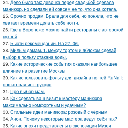
24.
Дело было так: девочка перед свадьбой сделала
маникюр, но сделали ей совсем не то, что она хотела.
25.
Срочно продам. Брала для себя, но поняла, что не
хватает времени делать себе ногти.
26.
Где в Воронеже можно найти рестораны с авторской
кухней
27.
Бьюти рекомендации. На 27. 06.
28.
Милым дамам. 1. между тортом и яблоком сделай
выбор в пользу стакана воды.
29.
Какие исторические события оказали наибольшее
влияние на развитие Москвы
30.
Как использовать фольгу для дизайна ногтей RuNail:
пошаговая инструкция
31.
Про выбор мам.
32.
Как сделать ваш визит к мастеру маникюра
максимально комфортным и удачным?
33.
Стильные идеи маникюра: розовый с чёрным
34.
Анон. Почему некоторые мастера ведут себя так?
35.
Какие эпохи представлены в экспозиции Музея