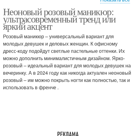
Неоновый розовый маникюр:
Неоновый градиент
Неоновая геометрия
ультрасовременный тренд или
яркий акцент
Розовый маникюр – универсальный вариант для
Уход за неоновым
молодых девушек и деловых женщин. К офисному
Розовый френч
маникюром
дресс-коду подойдут светлые пастельные оттенки. Их
можно дополнить минималистичным дизайном. Ярко-
розовый – идеальный вариант для молодых девушек на
вечеринку. А в 2024 году как никогда актуален неоновый
розовый – им можно покрыть ногти как полностью, так и
использовать в френче .