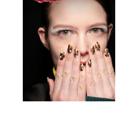
короткие ногти
Длинные ногти
Рисунки на прозрачном
Текстуры на ногтях
фоне
Дизайн на короткие
Графические рисунки
ногти
Цвета на ногтях
Шеллак на ногтях