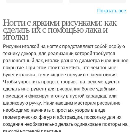
Показать все
Ногти с яркими рисунками: как
Рисунки на ногти
Рисунок с ногтей
сделать их с помощью лака и
иголки
Рисунки иголкой на ногтях представляют собой особую
технику декора, для реализации которой требуется
Рисования на ногтях
Лаки для ногтей
разноцветный лак, иголки разного диаметра и финишное
покрытие. При этом стоит заметить, что чем тоньше
будет иголочка, тем изящнее получится композиция.
Чтобы упростить процесс творчества, рекомендуется
Лак для ногтей
Рисунок с помощью
сделать инструмент для рисования более удобным,
помещая и фиксируя иголку в пустой карандаш или
шариковую ручку. Начинающим мастерам рисование
необходимо начинать с простых узоров в виде
геометрических фигур и абстракции, поскольку для их
Узоры на ногтях
Простые рисунки
создания необязательно делать одинаковые повторы на
каждой ногтевой пластине.