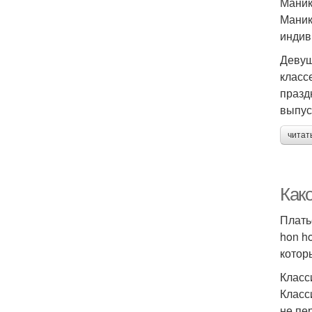
Маник
Маник
индив
Девуш
класс
празд
выпус
читат
Как
Плать
hon h
котор
Класс
Класс
не пе