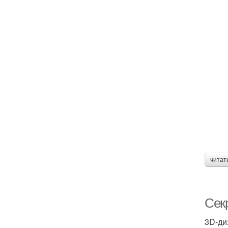
читат
Сек
3D-ди