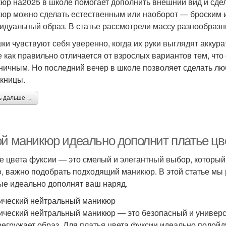
юр на2025 в школе помогает дополнить внешний вид и сде
юр можно сделать естественным или наоборот — броским и
идуальный образ. В статье рассмотрели массу разнообразн
ки чувствуют себя уверенно, когда их руки выглядят аккура
е как правильно отличается от взрослых вариантов тем, что
ничным. Но последний вечер в школе позволяет сделать лю
кницы.
ь дальше →
ой маникюр идеально дополнит платье цв
е цвета фуксии — это смелый и элегантный выбор, который
o, важно подобрать подходящий маникюр. В этой статье мы
ые идеально дополнят ваш наряд.
ический нейтральный маникюр
ический нейтральный маникюр — это безопасный и универс
регружает образ. Для платья цвета фуксии идеально подой