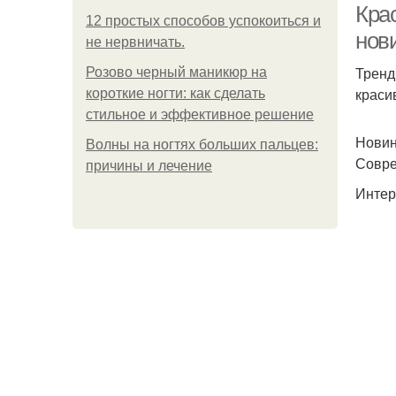
Кра
12 простых способов успокоиться и
нов
не нервничать.
Тренд
Розово черный маникюр на
краси
короткие ногти: как сделать
стильное и эффективное решение
Новин
Волны на ногтях больших пальцев:
Совре
причины и лечение
Интер