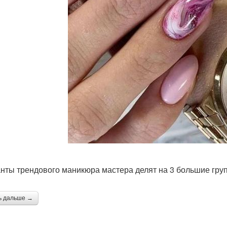
нты трендового маникюра мастера делят на 3 большие гру
ь дальше →