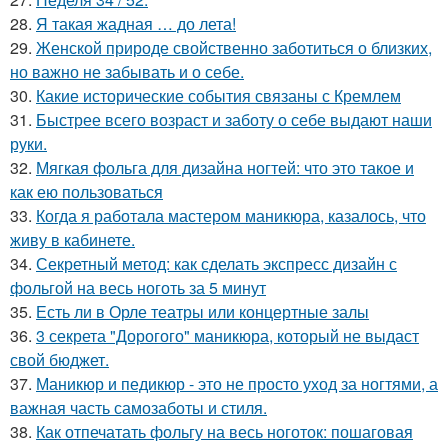
28.
Я такая жадная … до лета!
29.
Женской природе свойственно заботиться о близких,
но важно не забывать и о себе.
30.
Какие исторические события связаны с Кремлем
31.
Быстрее всего возраст и заботу о себе выдают наши
руки.
32.
Мягкая фольга для дизайна ногтей: что это такое и
как ею пользоваться
33.
Когда я работала мастером маникюра, казалось, что
живу в кабинете.
34.
Секретный метод: как сделать экспресс дизайн с
фольгой на весь ноготь за 5 минут
35.
Есть ли в Орле театры или концертные залы
36.
3 секрета "Дорогого" маникюра, который не выдаст
свой бюджет.
37.
Маникюр и педикюр - это не просто уход за ногтями, а
важная часть самозаботы и стиля.
38.
Как отпечатать фольгу на весь ноготок: пошаговая