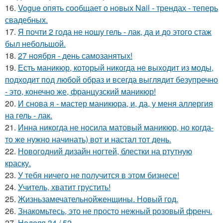
16.
Vogue опять сообщает о новых Nail - трендах - теперь
свадебных.
17.
Я почти 2 года не ношу гель - лак, да и до этого стаж
был небольшой.
18.
27 ноября - день самозанятых!
19.
Есть маникюр, который никогда не выходит из моды,
подходит под любой образ и всегда выглядит безупречно
- это, конечно же, французский маникюр!
20.
И снова я - мастер маникюра, и, да, у меня аллергия
на гель - лак.
21.
Инна никогда не носила матовый маникюр, но когда-
то же нужно начинать) вот и настал тот день.
22.
Новогодний дизайн ногтей, блестки на ртутную
краску.
23.
У тебя ничего не получится в этом бизнесе!
24.
Учитель, хватит грустить!
25.
Жизньзамечательнойженщины. Новый год.
26.
Знакомьтесь, это не просто нежный розовый френч.
27.
Неделя 34 / 52.