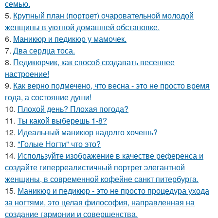
семью.
5.
Крупный план (портрет) очаровательной молодой
женщины в уютной домашней обстановке.
6.
Маникюр и педикюр у мамочек.
7.
Два сердца тоса.
8.
Педикюрчик, как способ создавать весеннее
настроение!
9.
Как верно подмечено, что весна - это не просто время
года, а состояние души!
10.
Плохой день? Плохая погода?
11.
Ты какой выберешь 1-8?
12.
Идеальный маникюр надолго хочешь?
13.
"Голые Ногти" что это?
14.
Используйте изображение в качестве референса и
создайте гиперреалистичный портрет элегантной
женщины, в современной кофейне санкт питербурга.
15.
Маникюр и педикюр - это не просто процедура ухода
за ногтями, это целая философия, направленная на
создание гармонии и совершенства.