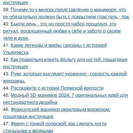
инструкция
39.
Почему-то у многих представление о маникюре, что
он обязательно должен быть с покрытием (лак/ гель - лак.
40.
Бьюти день - это не просто набор процедур, это
ритуал, посвященный любви к себе и заботе о своем
теле и духе.
41.
Какие легенды и мифы связаны с историей
Ульяновска
42.
Как правильно клеить фольгу для ногтей: пошаговая
инструкция
43.
Руки, которые выглядят ухоженно - гордость каждой
женщины.
44.
Расскажите о истории Пермской крепости
45.
Модный 3D-маникюр 2024: 7 оригинальных идей для
нестандартного дизайна
46.
Французский маникюр акриловым маркером:
пошаговая инструкция
47.
Френч с тонкой полоской: как сделать ногти
стильными и модными