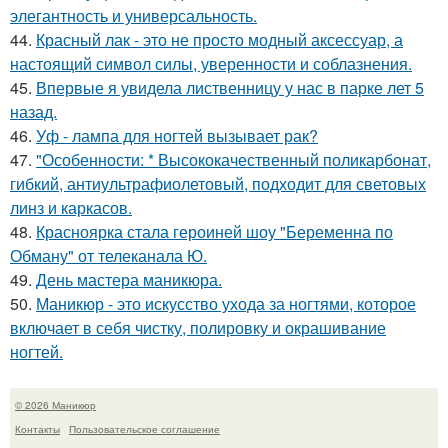
элегантность и универсальность.
44.
Красный лак - это не просто модный аксессуар, а
настоящий символ силы, уверенности и соблазнения.
45.
Впервые я увидела лиственницу у нас в парке лет 5
назад.
46.
Уф - лампа для ногтей вызывает рак?
47.
"Особенности: * Высококачественный поликарбонат,
гибкий, антиультрафиолетовый, подходит для световых
линз и каркасов.
48.
Красноярка стала героиней шоу "Беременна по
Обману" от телеканала Ю.
49.
День мастера маникюра.
50.
Маникюр - это искусство ухода за ногтями, которое
включает в себя чистку, полировку и окрашивание
ногтей.
© 2026 Маникюр
Контакты
Пользовательское соглашение