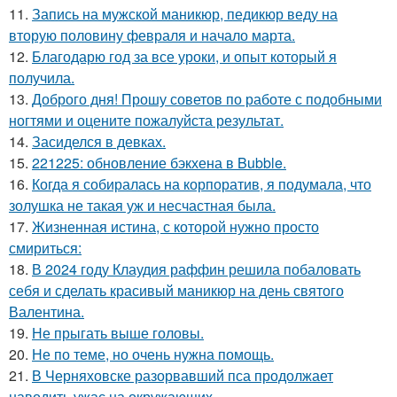
11.
Запись на мужской маникюр, педикюр веду на
вторую половину февраля и начало марта.
12.
Благодарю год за все уроки, и опыт который я
получила.
13.
Доброго дня! Прошу советов по работе с подобными
ногтями и оцените пожалуйста результат.
14.
Засиделся в девках.
15.
221225: обновление бэкхена в Bubble.
16.
Когда я собиралась на корпоратив, я подумала, что
золушка не такая уж и несчастная была.
17.
Жизненная истина, с которой нужно просто
смириться:
18.
В 2024 году Клаудия раффин решила побаловать
себя и сделать красивый маникюр на день святого
Валентина.
19.
Не прыгать выше головы.
20.
Не по теме, но очень нужна помощь.
21.
В Черняховске разорвавший пса продолжает
наводить ужас на окружающих.