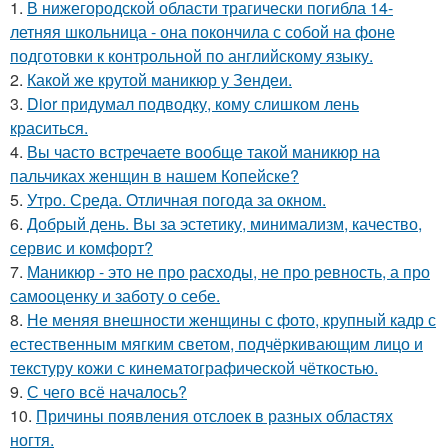
1.
В нижегородской области трагически погибла 14-
летняя школьница - она покончила с собой на фоне
подготовки к контрольной по английскому языку.
2.
Какой же крутой маникюр у Зендеи.
3.
Dior придумал подводку, кому слишком лень
краситься.
4.
Вы часто встречаете вообще такой маникюр на
пальчиках женщин в нашем Копейске?
5.
Утро. Среда. Отличная погода за окном.
6.
Добрый день. Вы за эстетику, минимализм, качество,
сервис и комфорт?
7.
Маникюр - это не про расходы, не про ревность, а про
самооценку и заботу о себе.
8.
Не меняя внешности женщины с фото, крупный кадр с
естественным мягким светом, подчёркивающим лицо и
текстуру кожи с кинематографической чёткостью.
9.
С чего всё началось?
10.
Причины появления отслоек в разных областях
ногтя.