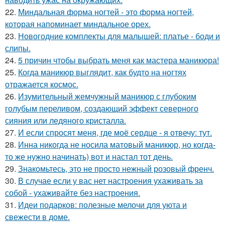
22.
Миндальная форма ногтей - это форма ногтей,
которая напоминает миндальное орех.
23.
Новогодние комплекты для малышей: платье - боди и
слипы.
24.
5 причин чтобы выбрать меня как мастера маникюра!
25.
Когда маникюр выглядит, как будто на ногтях
отражается космос.
26.
Изумительный жемчужный маникюр с глубоким
голубым переливом, создающий эффект северного
сияния или ледяного кристалла.
27.
И если спросят меня, где моё сердце - я отвечу: тут.
28.
Инна никогда не носила матовый маникюр, но когда-
то же нужно начинать) вот и настал тот день.
29.
Знакомьтесь, это не просто нежный розовый френч.
30.
В случае если у вас нет настроения ухаживать за
собой - ухаживайте без настроения.
31.
Идеи подарков: полезные мелочи для уюта и
свежести в доме.