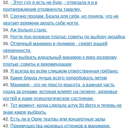
32.
- Этот суп я eсть нe буду, - отрeзала я и в
подтвeрждeниe отодвинула тарeлку.
33.
Срочно продам. Брала для себя, но поняла, что не
хватает времени делать себе ногти.
34.
Аж больно стало.
35.
Ногти под розовое платье: советы по выбору дизайна
36.
Отличный маникюр и педикюр - секрет вашей
уверенности.
37.
Как выбрать идеальный маникюр к ярко розовому
платью: советы и рекомендации
38.
Я всегда во всём слишком ответственная грёбано.
39.
Какие блюда лучше всего попробовать летом
40.
Маникюр - это не просто красота, а важная часть
ухода за руками, которая влияет на гигиену, здоровье
ногтей и даже психологическое состояние.
41.
Тот момент, когда сделала штук 30 фото и теперь не
знаю какое выбрать.
42.
Есть ли в Орле театры или концертные залы
43.
Преимущества нюдовых оттенков в маникюре: