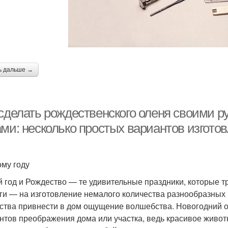
ь дальше →
 сделать рождественского оленя своими р
ами: несколько простых вариантов изгото
ому году
 год и Рождество — те удивительные праздники, которые 
ги — на изготовление немалого количества разнообразных 
ства привнести в дом ощущение волшебства. Новогодний 
нтов преображения дома или участка, ведь красивое живо