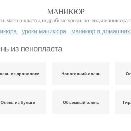
МАНИКЮР
и, мастер-классы, подробные уроки. все виды маникюра т
никюра
уроки маникюра
маникюр в домашних
нь из пенопласта
лень из проволоки
Новогодний олень
Ол
Олень из бумаги
Объемный олень
Гир
Оле
Олени из картона
Олень из флиса