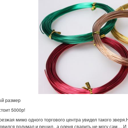
й размер
стоит 5000р!
оезжая мимо одного торгового центра увидел такого зверя.Н
овился подумал и решил,, а оленя сварить не могу сам… И 