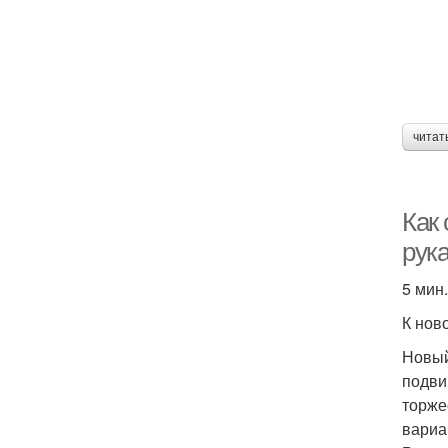
читат
Как
рук
5 мин.
К нов
Новый
подви
торже
вариа