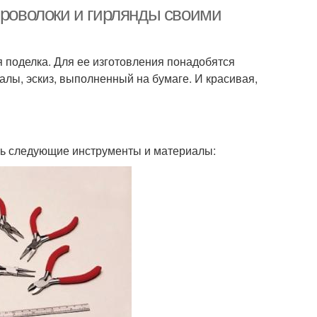
материалов
проволоки и гирлянды своими
 поделка. Для ее изготовления понадобятся
ни из проволоки
Рождественский олень
лы, эскиз, выполненный на бумаге. И красивая,
ть следующие инструменты и материалы: