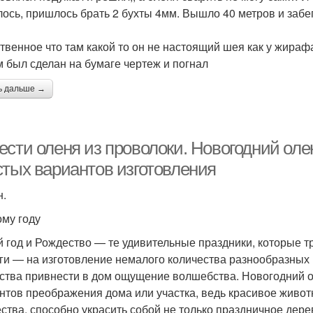
лось, пришлось брать 2 бухты 4мм. Вышло 40 метров и заб
твенное что там какой то он не настоящий шея как у жираф
 был сделан на бумаге чертеж и погнал
ь дальше →
ести оленя из проволоки. Новогодний оле
стых вариантов изготовления
н.
ому году
 год и Рождество — те удивительные праздники, которые 
ги — на изготовление немалого количества разнообразных 
ства привнести в дом ощущение волшебства. Новогодний 
нтов преображения дома или участка, ведь красивое живо
ства, способно украсить собой не только праздничное дерев