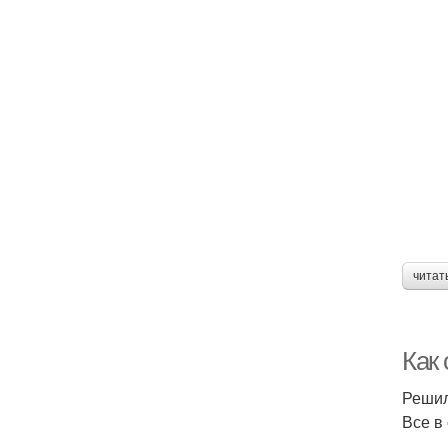
читат
Как 
Решил
Все в