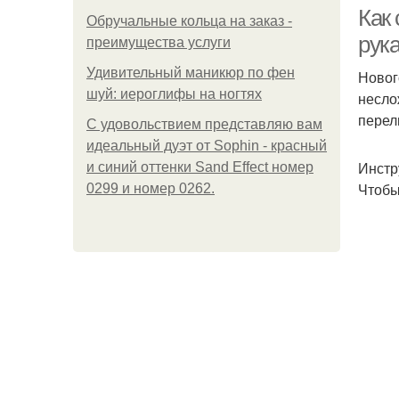
Как
Обручальные кольца на заказ -
рука
преимущества услуги
Удивительный маникюр по фен
Новог
шуй: иероглифы на ногтях
несло
перел
С удовольствием представляю вам
идеальный дуэт от Sophin - красный
Инстр
и синий оттенки Sand Effect номер
Чтобы
0299 и номер 0262.