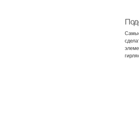
Под
Самые
сдела
элеме
гирля