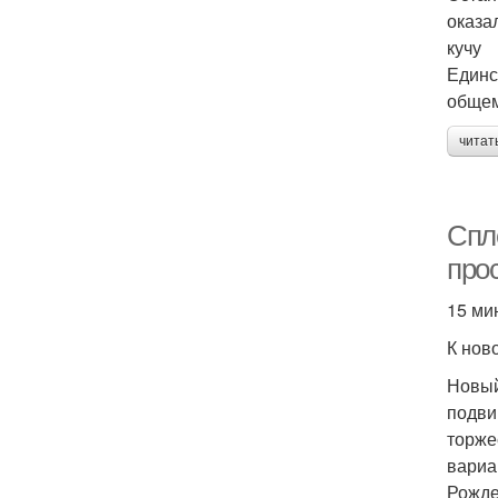
оказа
кучу
Единс
общем
читат
Спл
про
15 ми
К нов
Новый
подви
торже
вариа
Рожде