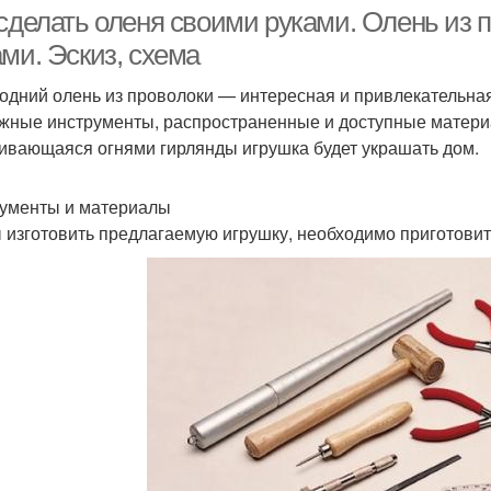
 сделать оленя своими руками. Олень из 
ми. Эскиз, схема
одний олень из проволоки — интересная и привлекательная
Новогодние олени
Олени из пенопласта
Оле
жные инструменты, распространенные и доступные материа
ивающаяся огнями гирлянды игрушка будет украшать дом.
ументы и материалы
Олень на ёлку
 изготовить предлагаемую игрушку, необходимо приготови