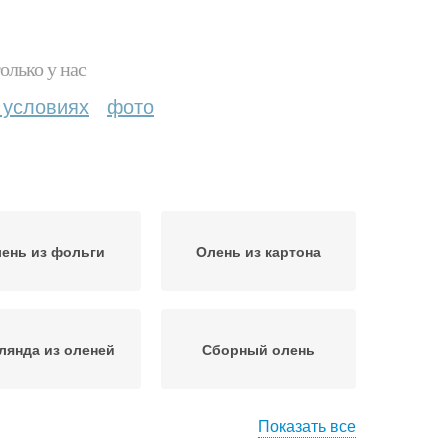
олько у нас
 условиях
фото
ень из фольги
Олень из картона
лянда из оленей
Сборный олень
Показать все
нь из природных
Олень на новый год