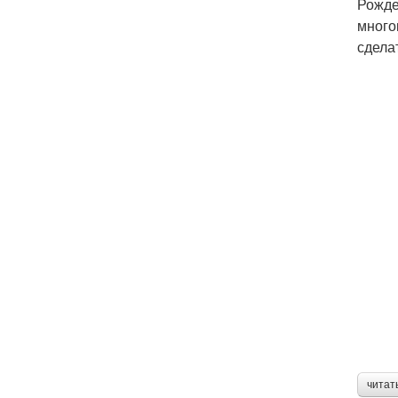
Рожде
много
сдела
читат