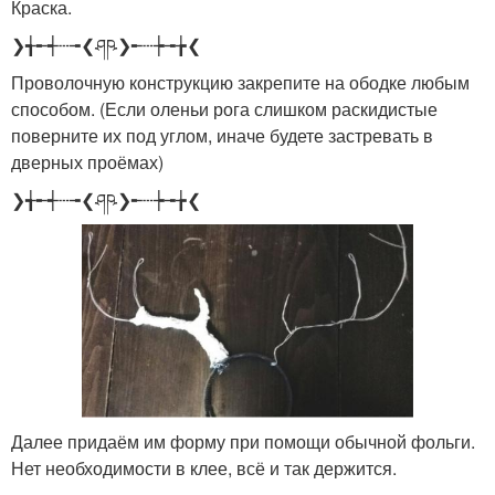
Краска.
❯╅╾┽┄╼❮ཤཥ❯╾┄┾╼╆❮
Проволочную конструкцию закрепите на ободке любым
способом. (Если оленьи рога слишком раскидистые
поверните их под углом, иначе будете застревать в
дверных проёмах)
❯╅╾┽┄╼❮ཤཥ❯╾┄┾╼╆❮
Далее придаём им форму при помощи обычной фольги.
Нет необходимости в клее, всё и так держится.