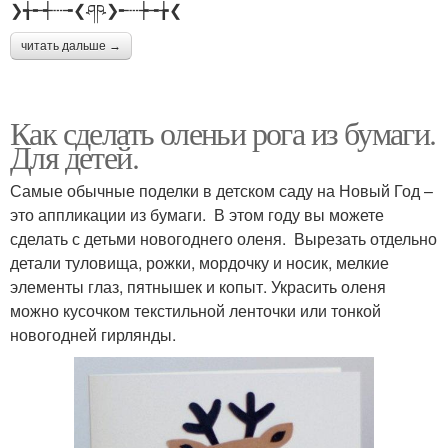
❯╅╾┽┄╼❮ཤཥ❯╾┄┾╼╆❮
читать дальше →
Как сделать оленьи рога из бумаги.
Для детей.
Самые обычные поделки в детском саду на Новый Год –
это аппликации из бумаги. В этом году вы можете
сделать с детьми новогоднего оленя. Вырезать отдельно
детали туловища, рожки, мордочку и носик, мелкие
элементы глаз, пятнышек и копыт. Украсить оленя
можно кусочком текстильной ленточки или тонкой
новогодней гирлянды.