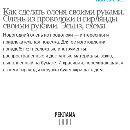
Как сделать оленя своими руками.
Олень из картона
Объемный олень
Олень из проволоки и гирлянды
своими руками. Эскиз, схема
Новогодний олень из проволоки — интересная и
привлекательная поделка. Для ее изготовления
Гирлянда из оленей
Сборный олень
понадобятся несложные инструменты,
распространенные и доступные материалы, эскиз,
выполненный на бумаге. И красивая, переливающаяся
огнями гирлянды игрушка будет украшать дом.
Олень из природных
Олени из картона
материалов
Рога из бумаги
Чертик из бумаги