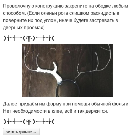
Проволочную конструкцию закрепите на ободке любым
способом. (Если оленьи рога слишком раскидистые
поверните их под углом, иначе будете застревать в
дверных проёмах)
❯╅╾┽┄╼❮ཤཥ❯╾┄┾╼╆❮
Далее придаём им форму при помощи обычной фольги.
Нет необходимости в клее, всё и так держится.
❯╅╾┽┄╼❮ཤཥ❯╾┄┾╼╆❮
читать дальше →