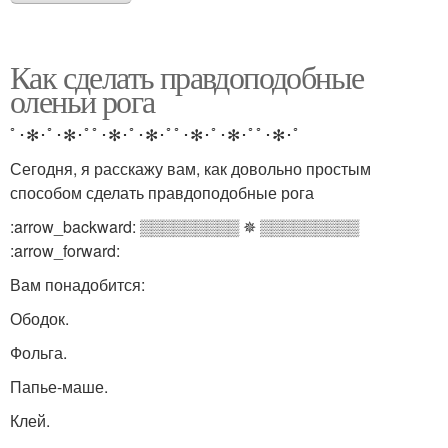
Как сделать правдоподобные
оленьи рога
ﾟ･✻･ﾟ･✻･ﾟﾟ･✻･ﾟ･✻･ﾟﾟ･✻･ﾟ･✻･ﾟﾟ･✻･ﾟ
Сегодня, я расскажу вам, как довольно простым
способом сделать правдоподобные рога
:arrow_backward: ▒▒▒▒▒▒▒▒▒ ✵ ▒▒▒▒▒▒▒▒▒
:arrow_forward:
Вам понадобится:
Ободок.
Фольга.
Папье-маше.
Клей.