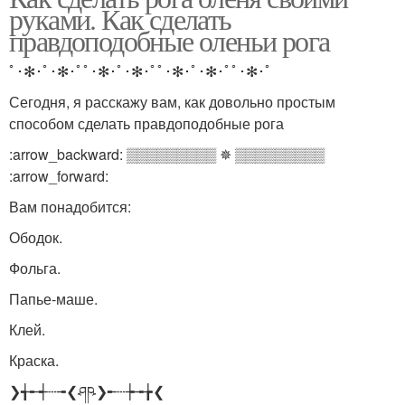
руками. Как сделать
правдоподобные оленьи рога
ﾟ･✻･ﾟ･✻･ﾟﾟ･✻･ﾟ･✻･ﾟﾟ･✻･ﾟ･✻･ﾟﾟ･✻･ﾟ
Сегодня, я расскажу вам, как довольно простым
способом сделать правдоподобные рога
:arrow_backward: ▒▒▒▒▒▒▒▒▒ ✵ ▒▒▒▒▒▒▒▒▒
:arrow_forward:
Вам понадобится:
Ободок.
Фольга.
Папье-маше.
Клей.
Краска.
❯╅╾┽┄╼❮ཤཥ❯╾┄┾╼╆❮