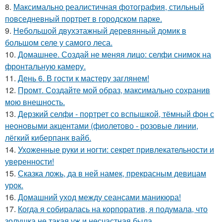
8.
Максимально реалистичная фотография, стильный
повседневный портрет в городском парке.
9.
Небольшой двухэтажный деревянный домик в
большом селе у самого леса.
10.
Домашнее. Создай не меняя лицо: селфи снимок на
фронтальную камеру.
11.
День 6. В гости к мастеру заглянем!
12.
Промт. Создайте мой образ, максимально сохранив
мою внешность.
13.
Дерзкий селфи - портрет со вспышкой, тёмный фон с
неоновыми акцентами (фиолетово - розовые линии,
лёгкий киберпанк вайб.
14.
Ухоженные руки и ногти: секрет привлекательности и
уверенности!
15.
Сказка ложь, да в ней намек, прекрасным девицам
урок.
16.
Домашний уход между сеансами маникюра!
17.
Когда я собиралась на корпоратив, я подумала, что
золушка не такая уж и несчастная была.