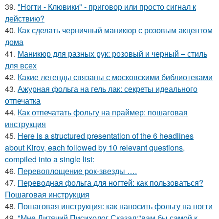
39.
"Ногти - Клювики" - приговор или просто сигнал к
действию?
40.
Как сделать черничный маникюр с розовым акцентом
дома
41.
Маникюр для разных рук: розовый и черный – стиль
для всех
42.
Какие легенды связаны с московскими библиотеками
43.
Ажурная фольга на гель лак: секреты идеального
отпечатка
44.
Как отпечатать фольгу на праймер: пошаговая
инструкция
45.
Here is a structured presentation of the 6 headlines
about Kirov, each followed by 10 relevant questions,
compiled into a single list:
46.
Перевоплощение рок-звезды ….
47.
Переводная фольга для ногтей: как пользоваться?
Пошаговая инструкция
48.
Пошаговая инструкция: как наносить фольгу на ногти
49.
"Мне Дитячий Писихолог Сказал:"вам бы самой к