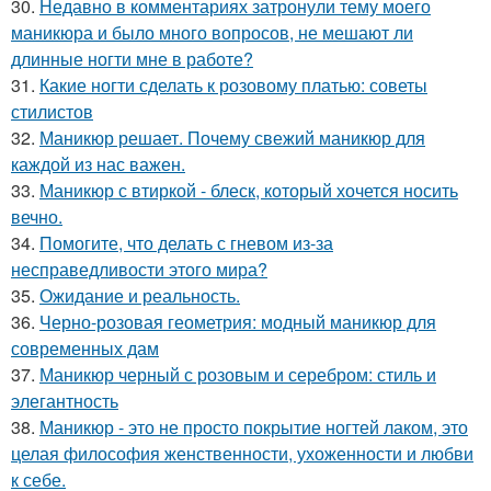
30.
Недавно в комментариях затронули тему моего
маникюра и было много вопросов, не мешают ли
длинные ногти мне в работе?
31.
Какие ногти сделать к розовому платью: советы
стилистов
32.
Маникюр решает. Почему свежий маникюр для
каждой из нас важен.
33.
Маникюр с втиркой - блеск, который хочется носить
вечно.
34.
Помогите, что делать с гневом из-за
несправедливости этого мира?
35.
Ожидание и реальность.
36.
Черно-розовая геометрия: модный маникюр для
современных дам
37.
Маникюр черный с розовым и серебром: стиль и
элегантность
38.
Маникюр - это не просто покрытие ногтей лаком, это
целая философия женственности, ухоженности и любви
к себе.