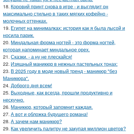
18.
Коровий принт снова в игре - и выглядит он
максимально стильно в таких мягких кофейно -
молочных оттенках.
19.
Египет на минималках: история как я была лысой и
носила парик.
20.
Миндальная форма ногтей - это форма ногтей,
которая напоминает миндальное орех.
21.
Сказки. - а ну не плескайся!
22.
Изящный маникюр в нежных пастельных тонах:
23.
В 2025 году в моде новый тренд - маникюр "без
Маникюра".
24.
Доброго дня всем!
25.
Выходные, как всегда, прошли продуктивно и
нескучно.
26.
Маникюр, который запомнит каждая.
27.
А вот и обложка будущего романа!
28.
А зачем нам маникюр?
29.
Как увеличить палитру не закупая миллион цветов?