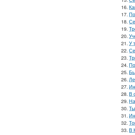
16.
Ка
17.
По
18.
Се
19.
Тр
20.
Уч
21.
У 
22.
Се
23.
Тр
24.
По
25.
Бы
26.
Ле
27.
Ин
28.
В 
29.
На
30.
Ты
31.
Ин
32.
То
33.
В 