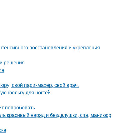
интенсивного восстановления и укрепления
 и решения
ия
юру, свой парикмахер, свой врач.
ую фольгу для ногтей
ит попробовать
ать красивый наряд и безделушки, спа, маникюр
ска