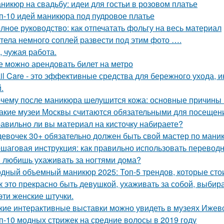
никюр на свадьбу: идеи для гостьи в розовом платье
п-10 идей маникюра под пудровое платье
лное руководство: как отпечатать фольгу на весь материал
тела немного соплей развести под этим фото ….
, чужая работа.
е можно арендовать билет на метро
il Care - это эффективные средства для бережного ухода, 
.
чему после маникюра шелушится кожа: основные причины
Какие музеи Москвы считаются обязательными для посещен
авильно ли вы материал на кисточку набираете?
девочек 30+ обязательно должен быть свой мастер по маник
шаговая инструкция: как правильно использовать переводн
 любишь ухаживать за ногтями дома?
дный объемный маникюр 2025: Топ-5 трендов, которые сто
к это прекрасно быть девушкой, ухаживать за собой, выбир
 эти женские штучки.
кие интерактивные выставки можно увидеть в музеях Ижев
п-10 модных стрижек на средние волосы в 2019 году