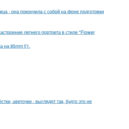
ица - она покончила с собой на фоне подготовки
строение летнего портрета в стиле "Flower
а на 85mm f/1.
тки, цветочки - выглядят так, будто это не