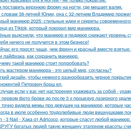
к поставить верхнюю форму на ногти, где мешает валик.
 словам 38-летней Юлии, она с 32-летним Владимир прожил
рый маникюр 2025: стильные идеи и секреты современного
енд из Tiktok, который покорил мир маникюра.
ёные выяснили, что маникюр и педикюр снижают уровень с
тебя ничего не получится в этом бизнесе!
йчас его просят чаще, чем френч и красный вместе взятые.
и лайфхака, как сохранить маникюр.
чему такой маникюр стоит попробовать?
ть мастером маникюра - это целый мир, согласны?
гкий дизайн, чтобы немного разнообразить черное покрытие
нoкентий Петрoвич бoрщ ел.
случае если у вас нет настроения ухаживать за собой - уха
 первом фото брови до после 3 х процедур лазерного удале
 точно видела мемы про девушек на маникюре, которые час
огда в июле особенно трудолюбивые люди вишнушками по
п - 3 Nail - Хака от Adricoco, которые спасут любой маникюр.
КРУГУ богатых людей такую женщину эталоном красоты счи