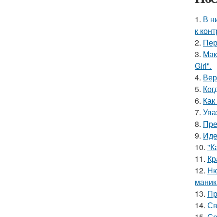
1.
В н
к кон
2.
Пер
3.
Мак
Girl".
4.
Вер
5.
Ког
6.
Как
7.
Ува
8.
Пре
9.
Иде
10.
"К
11.
Кр
12.
Ню
маник
13.
Пр
14.
Св
15.
Се