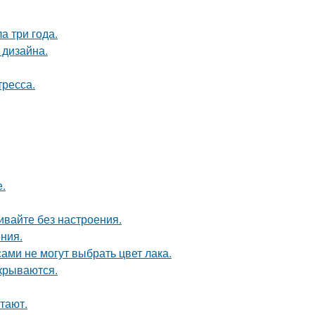
а три года.
 дизайна.
тресса.
.
живайте без настроения.
ния.
ами не могут выбрать цвет лака.
крываются.
тают.