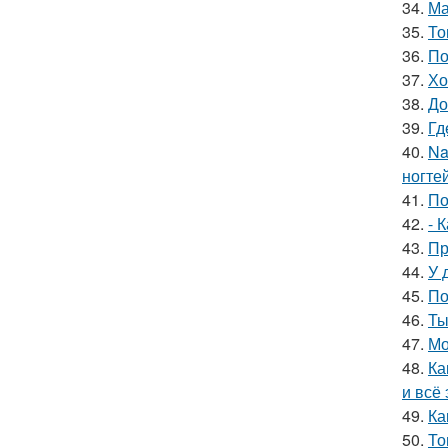
34.
Ма
35.
То
36.
По
37.
Хо
38.
До
39.
Гд
40.
Na
ногтей
41.
По
42.
- 
43.
Пр
44.
У 
45.
По
46.
Ты
47.
Мо
48.
Ка
и всё
49.
Ка
50.
То