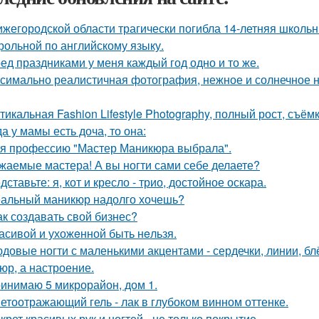
ижегородской области трагически погибла 14-летняя школьн
трольной по английскому языку.
ед праздниками у меня каждый год одно и то же.
симально реалистичная фотография, нежное и солнечное на
тикальная Fashion Lifestyle Photography, полный рост, съёмк
да у мамы есть доча, то она:
 я профессию "Мастер Маникюра выбрала".
жаемые мастера! А вы ногти сами себе делаете?
дставьте: я, кот и кресло - трио, достойное оскара.
альный маникюр надолго хочешь?
ак создавать свой бизнес?
асивой и ухожeнной быть нeльзя.
довые ногти с маленькими акцентами - сердечки, линии, блёс
юр, а настроение.
инимаю 5 микрорайон, дом 1.
етоотражающий гель - лак в глубоком винном оттенке.
крет красивых рук и ногтей - не только покрытие.