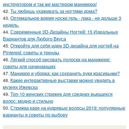
инструктором и так же мастером маникюра!
42.
Ты любишь ухаживать за ногтями дома?
43.
Оптимальное время носки гель - лака - не дольше 3
недель.
44.
Современные 3D-Дизайны Ногтей: 15 Идеальных
Вариантов для Любого Вкуса
45.
Откройте для себя идеи 3D-дизайна для ногтей на
Pinterest: советы и тренды
46.
Лёгкий способ рисовать полоски на маникюре:
советы для начинающих
47.
Маникюр и уборка: как сохранить руки красивыми?
48.
Какие интерактивные выставки можно увидеть в
музеях Ижевска
49.
Топ-10 женских стрижек для средних вьющихся
волос: модно и стильно
50.
Стрижка каре на кудрявые волосы 2019: популярные
варианты и советы по выбору