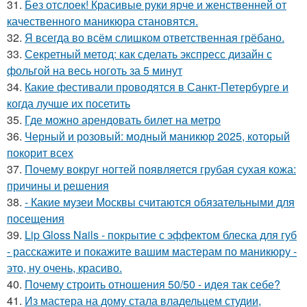
31.
Без отслоек! Красивые руки ярче и женственней от
качественного маникюра становятся.
32.
Я всегда во всём слишком ответственная грёбано.
33.
Секретный метод: как сделать экспресс дизайн с
фольгой на весь ноготь за 5 минут
34.
Какие фестивали проводятся в Санкт-Петербурге и
когда лучше их посетить
35.
Где можно арендовать билет на метро
36.
Черный и розовый: модный маникюр 2025, который
покорит всех
37.
Почему вокруг ногтей появляется грубая сухая кожа:
причины и решения
38.
- Какие музеи Москвы считаются обязательными для
посещения
39.
Lip Gloss Nails - покрытие с эффектом блеска для губ
- расскажите и покажите вашим мастерам по маникюру -
это, ну очень, красиво.
40.
Почему строить отношения 50/50 - идея так себе?
41.
Из мастера на дому стала владельцем студии,