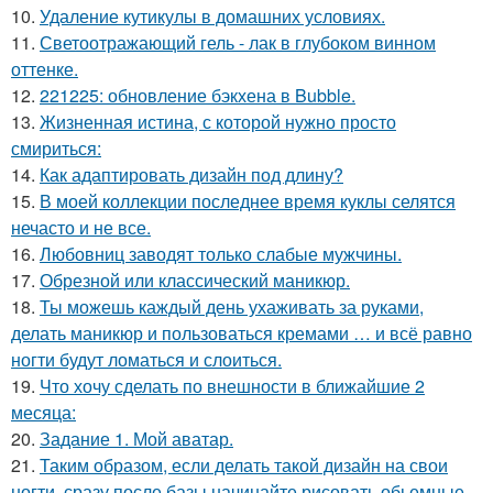
10.
Удаление кутикулы в домашних условиях.
11.
Светоотражающий гель - лак в глубоком винном
оттенке.
12.
221225: обновление бэкхена в Bubble.
13.
Жизненная истина, с которой нужно просто
смириться:
14.
Как адаптировать дизайн под длину?
15.
В моей коллекции последнее время куклы селятся
нечасто и не все.
16.
Любовниц заводят только слабые мужчины.
17.
Обрезной или классический маникюр.
18.
Ты можешь каждый день ухаживать за руками,
делать маникюр и пользоваться кремами … и всё равно
ногти будут ломаться и слоиться.
19.
Что хочу сделать по внешности в ближайшие 2
месяца:
20.
Задание 1. Мой аватар.
21.
Таким образом, если делать такой дизайн на свои
ногти, сразу после базы начинайте рисовать обьемные