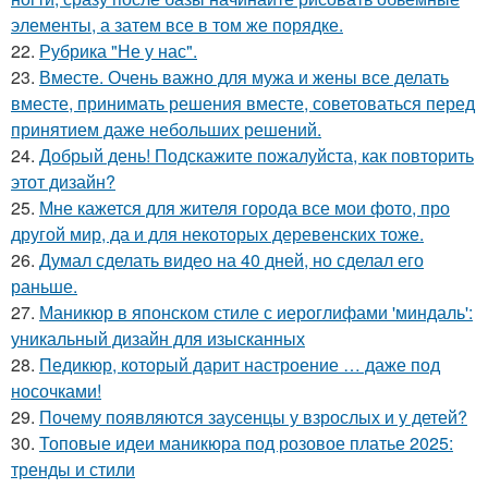
элементы, а затем все в том же порядке.
22.
Рубрика "Не у нас".
23.
Вместе. Очень важно для мужа и жены все делать
вместе, принимать решения вместе, советоваться перед
принятием даже небольших решений.
24.
Добрый день! Подскажите пожалуйста, как повторить
этот дизайн?
25.
Мне кажется для жителя города все мои фото, про
другой мир, да и для некоторых деревенских тоже.
26.
Думал сделать видео на 40 дней, но сделал его
раньше.
27.
Маникюр в японском стиле с иероглифами 'миндаль':
уникальный дизайн для изысканных
28.
Педикюр, который дарит настроение … даже под
носочками!
29.
Почему появляются заусенцы у взрослых и у детей?
30.
Топовые идеи маникюра под розовое платье 2025:
тренды и стили