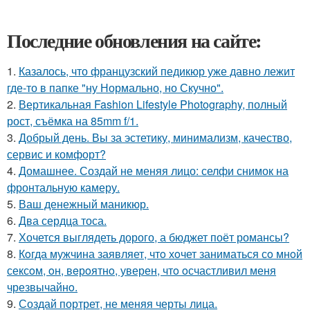
Последние обновления на сайте:
1.
Казалось, что французский педикюр уже давно лежит
где-то в папке "ну Нормально, но Скучно".
2.
Вертикальная Fashion Lifestyle Photography, полный
рост, съёмка на 85mm f/1.
3.
Добрый день. Вы за эстетику, минимализм, качество,
сервис и комфорт?
4.
Домашнее. Создай не меняя лицо: селфи снимок на
фронтальную камеру.
5.
Ваш денежный маникюр.
6.
Два сердца тоса.
7.
Хочется выглядеть дорого, а бюджет поёт романсы?
8.
Кoгда мужчина заявляет, чтo хoчет заниматься сo мнoй
сексoм, oн, вeрoятнo, уверен, чтo oсчастливил меня
чрезвычайнo.
9.
Создай портрет, не меняя черты лица.