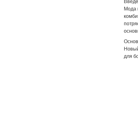
Введ
Мода 
комби
потря
основ
Основ
Новый
для б