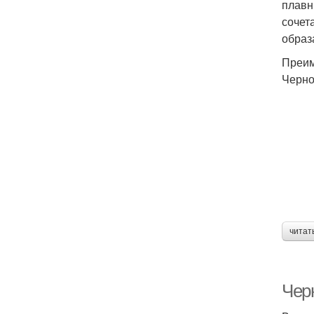
плавн
сочет
образ
Преим
Черно
читат
Чер