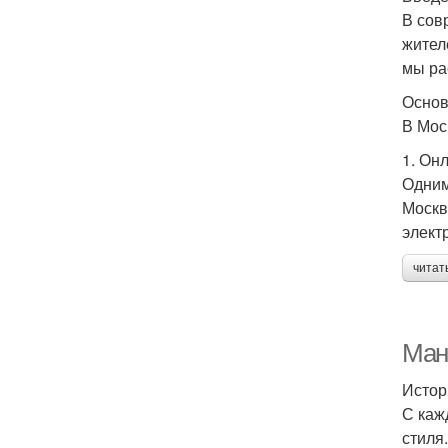
В сов
жител
мы ра
Основ
В Мос
1. Он
Одним
Москв
элект
читат
Ман
Истор
С каж
стиля