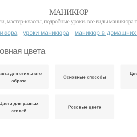
МАНИКЮР
и, мастер-классы, подробные уроки. все виды маникюра т
никюра
уроки маникюра
маникюр в домашних
овная цвета
вета для стильного
Цв
Основные способы
образа
Цвета для разных
Розовые цвета
стилей