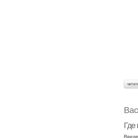
читат
Вас
Где
Введ