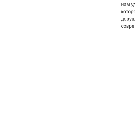
нам у
котор
девуш
совре