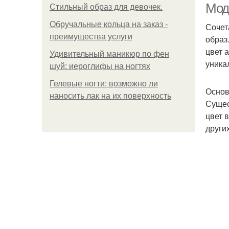
Модн
Стильный образ для девочек.
Обручальные кольца на заказ -
Сочет
преимущества услуги
образ
цвет 
Удивительный маникюр по фен
уника
шуй: иероглифы на ногтях
Гелевые ногти: возможно ли
Основ
наносить лак на их поверхность
Сущес
цвет 
други