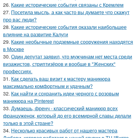
26.
Какие исторические события связаны с Кремлем
27.
Посетила мысль, а как часто вы думаете что скажут
про вас люди?
28.
Какие исторические события оказали наибольшее
влияние на развитие Калуги
29.
Какие необычные подземные сооружения находятся
в Москве
30.
Один депутат заявил, что мужчинам нет места среди
визажистов, стриптизёров и вообще в "Женских"
профессиях.
31.
Как сделать ваш визит к мастеру маникюра
максимально комфортным и удачным?
32.
Как найти и сохранить идеи черного с розовым
маникюра на Pinterest
33.
Думаешь, френч - классический маникюр всех
француженок, который до его всемирной славы делали
только в этой стране?
34.
Несколько красивых работ от нашего мастера
Любови, которая работает в нашей студии в ТЦ "Витте