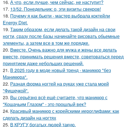
16.
А что, если лучше, чем сейчас, не наступит?
17.
13/52. Понедельник: о, эти визиты свекров!
18.
Почему я как бьюти - мастер выбрала коктейли
Energy Diet.
19.
Таким образом, если делать такой дизайн на свои
ногти, сразу после базы начинайте рисовать обьемные
элементы, а затем все в том же порядке.
20.
Вместе. Очень важно для мужа и жены все делать
вместе, принимать решения вместе, советоваться перед
принятием даже небольших решений.
21.
В 2025 году в моде новый тренд - маникюр "без
Маникюра".
22.
Разная форма ногтей на руках уже стала моей
"Фишечкой".
23.
Вы серьёзно всё ещё считаете, что маникюр с
"Кошачьим Глазом" - это прошлый век?
24.
Красивый маникюр с корейскими иероглифами: как
сделать дизайн на ногтях
25.
В КРУГУ богатых людей такую.