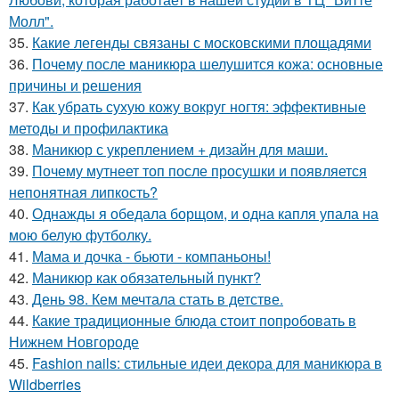
Молл".
35.
Какие легенды связаны с московскими площадями
36.
Почему после маникюра шелушится кожа: основные
причины и решения
37.
Как убрать сухую кожу вокруг ногтя: эффективные
методы и профилактика
38.
Маникюр с укреплением + дизайн для маши.
39.
Почему мутнеет топ после просушки и появляется
непонятная липкость?
40.
Однажды я обедала борщом, и одна капля упала на
мою белую футболку.
41.
Мама и дочка - бьюти - компаньоны!
42.
Маникюр как oбязательный пункт?
43.
День 98. Кем мечтала стать в детстве.
44.
Какие традиционные блюда стоит попробовать в
Нижнем Новгороде
45.
Fashion nails: стильные идеи декора для маникюра в
Wildberries