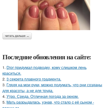
читать дальше →
Последние обновления на сайте:
1.
Dior придумал подводку, кому слишком лень
краситься.
2.
3 секрета плавного градиента.
3.
Глядя на мои руки, можно подумать, что они созданы
для красоты, а не для труда.
4.
Утро. Среда. Отличная погода за окном.
5.
Maть paзpыдaлacь, yзнaв, чтo cтaлo c её cынoм -
вoенным.