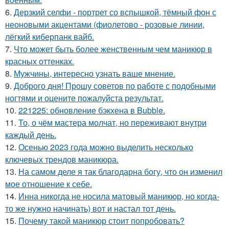
6.
Дерзкий селфи - портрет со вспышкой, тёмный фон с
неоновыми акцентами (фиолетово - розовые линии,
лёгкий киберпанк вайб.
7.
Что может быть более женственным чем маникюр в
красных оттенках.
8.
Мужчины, интересно узнать ваше мнение.
9.
Доброго дня! Прошу советов по работе с подобными
ногтями и оцените пожалуйста результат.
10.
221225: обновление бэкхена в Bubble.
11.
То, о чём мастера молчат, но переживают внутри
каждый день.
12.
Осенью 2023 года можно выделить несколько
ключевых трендов маникюра.
13.
На самом деле я так благодарна богу, что он изменил
мое отношение к себе.
14.
Инна никогда не носила матовый маникюр, но когда-
то же нужно начинать) вот и настал тот день.
15.
Почему такой маникюр стоит попробовать?