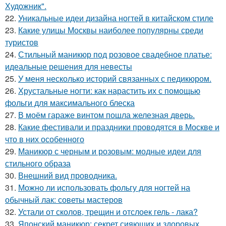
Художник".
22.
Уникальные идеи дизайна ногтей в китайском стиле
23.
Какие улицы Москвы наиболее популярны среди
туристов
24.
Стильный маникюр под розовое свадебное платье:
идеальные решения для невесты
25.
У меня несколько историй связанных с педикюром.
26.
Хрустальные ногти: как нарастить их с помощью
фольги для максимального блеска
27.
В моём гараже винтом пошла железная дверь.
28.
Какие фестивали и праздники проводятся в Москве и
что в них особенного
29.
Маникюр с черным и розовым: модные идеи для
стильного образа
30.
Внешний вид проводника.
31.
Можно ли использовать фольгу для ногтей на
обычный лак: советы мастеров
32.
Устали от сколов, трещин и отслоек гель - лака?
33.
Японский маникюр: секрет сияющих и здоровых