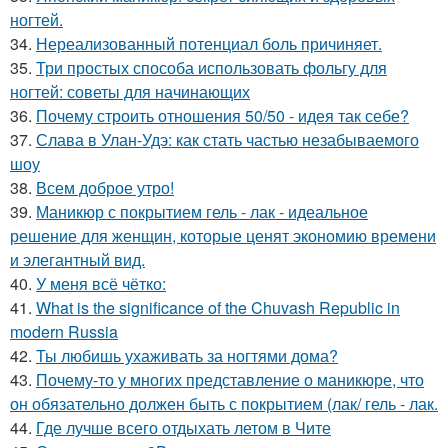
ногтей.
34.
Нереализованный потенциал боль причиняет.
35.
Три простых способа использовать фольгу для
ногтей: советы для начинающих
36.
Почему строить отношения 50/50 - идея так себе?
37.
Слава в Улан-Удэ: как стать частью незабываемого
шоу
38.
Всем доброе утро!
39.
Маникюр с покрытием гель - лак - идеальное
решение для женщин, которые ценят экономию времени
и элегантный вид.
40.
У меня всё чётко:
41.
What is the significance of the Chuvash Republic in
modern Russia
42.
Ты любишь ухаживать за ногтями дома?
43.
Почему-то у многих представление о маникюре, что
он обязательно должен быть с покрытием (лак/ гель - лак.
44.
Где лучше всего отдыхать летом в Чите