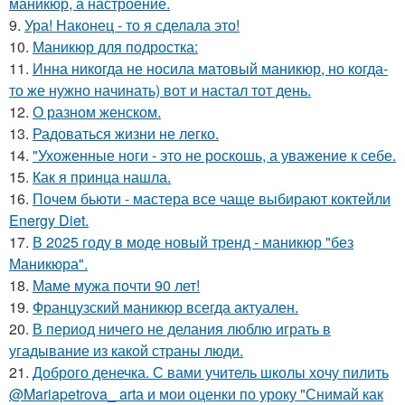
маникюр, а настроение.
9.
Ура! Наконец - то я сделала это!
10.
Маникюр для подростка:
11.
Инна никогда не носила матовый маникюр, но когда-
то же нужно начинать) вот и настал тот день.
12.
О разном женском.
13.
Радоваться жизни не легко.
14.
"Ухоженные ноги - это не роскошь, а уважение к себе.
15.
Как я принца нашла.
16.
Почем бьюти - мастера все чаще выбирают коктейли
Energy Diet.
17.
В 2025 году в моде новый тренд - маникюр "без
Маникюра".
18.
Маме мужа почти 90 лет!
19.
Французский маникюр всегда актуален.
20.
В период ничего не делания люблю играть в
угадывание из какой страны люди.
21.
Доброго денечка. С вами учитель школы хочу пилить
@Mariapetrova_ artа и мои оценки по уроку "Снимай как