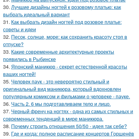
30.
Лучшие дизайны ногтей к розовому платью: как
выбрать идеальный вариант
31.
Как выбрать дизайн ногтей под розовое платье:
советы и идеи
32.
Песок, солнце, море: как сохранить красоту стоп в
отпуске?
33.
Какие современные архитектурные проекты
появились в Рыбинске
34.
Японский маникюр - секрет естественной красоты
ваших ногтей!
35.
Человек паук - это невероятно стильный и
оригинальный вид маникюра, который вдохновлен
популярным комиксом и фильмами о человеке - пауке.
36.
Часть 2. 6 мы подготавливаем тело и лицо.
37.
Черный френч на ногтях - одна из самых стильных и
современных тенденций в мире маникюра.
38.
Почему строить отношения 50/50 - идея так себе?
39.
Где и когда: полное расписание концертов Горшенёв