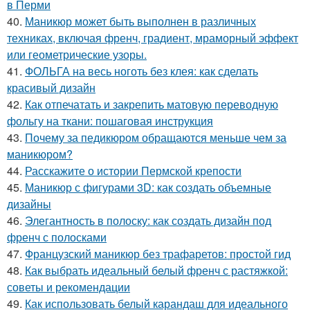
в Перми
40.
Маникюр может быть выполнен в различных
техниках, включая френч, градиент, мраморный эффект
или геометрические узоры.
41.
ФОЛЬГА на весь ноготь без клея: как сделать
красивый дизайн
42.
Как отпечатать и закрепить матовую переводную
фольгу на ткани: пошаговая инструкция
43.
Почему за педикюром обращаются меньше чем за
маникюром?
44.
Расскажите о истории Пермской крепости
45.
Маникюр с фигурами 3D: как создать объемные
дизайны
46.
Элегантность в полоску: как создать дизайн под
френч с полосками
47.
Французский маникюр без трафаретов: простой гид
48.
Как выбрать идеальный белый френч с растяжкой:
советы и рекомендации
49.
Как использовать белый карандаш для идеального