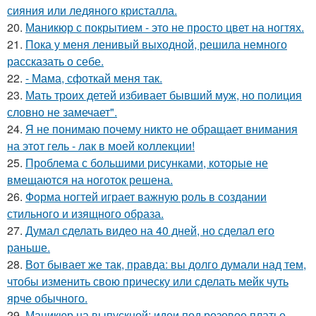
сияния или ледяного кристалла.
20.
Маникюр с покрытием - это не просто цвет на ногтях.
21.
Пока у меня ленивый выходной, решила немного
рассказать о себе.
22.
- Мама, сфоткай меня так.
23.
Мать троих детей избивает бывший муж, но полиция
словно не замечает".
24.
Я не понимаю почему никто не обращает внимания
на этот гель - лак в моей коллекции!
25.
Проблема с большими рисунками, которые не
вмещаются на ноготок решена.
26.
Форма ногтей играет важную роль в создании
стильного и изящного образа.
27.
Думал сделать видео на 40 дней, но сделал его
раньше.
28.
Вот бывает же так, правда: вы долго думали над тем,
чтобы изменить свою прическу или сделать мейк чуть
ярче обычного.
29.
Маникюр на выпускной: идеи под розовое платье