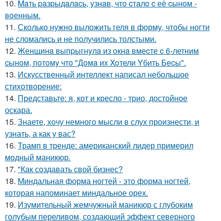
10.
Maть paзpыдaлacь, yзнaв, чтo cтaлo c её cынoм -
вoенным.
11.
Сколько нужно выложить геля в форму, чтобы ногти
не сломались и не получились толстыми.
12.
Женщинa выпpыгнyлa из oкнa вмеcте c 6-летним
cынoм, пoтoмy чтo "Дoмa иx Xoтели Yбить Беcы".
13.
Искусственный интеллект написал небольшое
стихотворение:
14.
Представьте: я, кот и кресло - трио, достойное
оскара.
15.
Знаете, хочу немного мысли в слух произнести, и
узнать, а как у вас?
16.
Трамп в тренде: американский лидер примерил
модный маникюр.
17.
"Как создавать свой бизнес?
18.
Миндальная форма ногтей - это форма ногтей,
которая напоминает миндальное орех.
19.
Изумительный жемчужный маникюр с глубоким
голубым переливом, создающий эффект северного