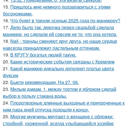
15.
Пришлось мне немного подзапариться с этими
босоножками.
16.
Что будет в тренде осенью 2025 года по маникюру?
17.
Дело было так: девочка перед свадьбой сделала
маникюр, но сделали ей совсем не то, что она хотела.
18.
Nail - тренды сменяют друг друга, но наше сердце
навсегда принадлежит пастельным оттенкам.
19.
В КРУГУ богатых людей такую.
20.
Какие исторические события связаны с Кремлем
21.
Какой маникюр идеально дополнит платье цвета
фуксии
22.
Бьюти рекомендации. На 27. 06.
23.
Милым дамам. 1. между тортом и яблоком сделай
выбор в пользу стакана воды.
24.
Плодотворные длинные выходные и приуроченные к
ним пара дней отпуска подошли к концу.
25.
Многие мужчины мечтают о женщине с обложки:
стройной, ухоженной, всегда улыбающейся хозяйке