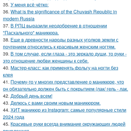
35.
У меня всё чётко:
36.
What is the significance of the Chuvash Republic in
modern Russia
37.
В РПЦ выразили неодобрение в отношении
"Пасхального" маникюра.
38.
Еще в древности народы разных уголков земли с
почтением относились к красивым женским ногтям.
39.
В том случае, если глаза - это зеркало души, то руки -
это отношение любви женщины к себе.
40.
Мастер-класс: как применять фольгу на ногти без
клея
41.
Почему-то у многих представление о маникюре, что
он обязательно должен быть с покрытием (лак/ гель - лак.
42.
Добрый день всем!
43.
Делюсь с вами своим новым маникюром.
44.
ХИТ маникюр из Instagram: самые популярные стили
2024 года
45.
Красивые руки всегда внимание окружающих людей
привлекают.