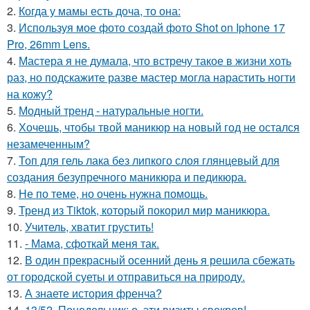
2.
Когда у мамы есть доча, то она:
3.
Используя мое фото создай фото Shot on Iphone 17
Pro, 26mm Lens.
4.
Мастера я не думала, что встречу такое в жизни хоть
раз, но подскажите разве мастер могла нарастить ногти
на кожу?
5.
Модный тренд - натуральные ногти.
6.
Хочешь, чтобы твой маникюр на новый год не остался
незамеченным?
7.
Топ для гель лака без липкого слоя глянцевый для
создания безупречного маникюра и педикюра.
8.
Не по теме, но очень нужна помощь.
9.
Тренд из Tiktok, который покорил мир маникюра.
10.
Учитель, хватит грустить!
11.
- Мама, сфоткай меня так.
12.
В один прекрасный осенний день я решила сбежать
от городской суеты и отправиться на природу.
13.
А знаете история френча?
14.
13/52. Понедельник: о, эти визиты свекров!