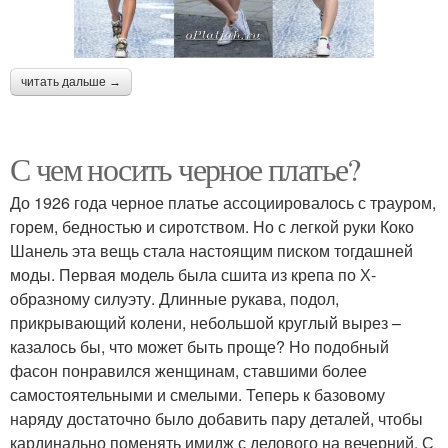
читать дальше →
С чем носить черное платье?
До 1926 года черное платье ассоциировалось с трауром,
горем, бедностью и сиротством. Но с легкой руки Коко
Шанель эта вещь стала настоящим писком тогдашней
моды. Первая модель была сшита из крепа по Х-
образному силуэту. Длинные рукава, подол,
прикрывающий колени, небольшой круглый вырез –
казалось бы, что может быть проще? Но подобный
фасон понравился женщинам, ставшими более
самостоятельными и смелыми. Теперь к базовому
наряду достаточно было добавить пару деталей, чтобы
кардинально поменять имидж с делового на вечерний. С