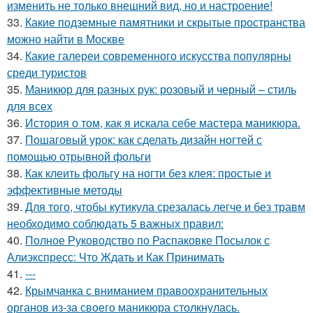
изменить не только внешний вид, но и настроение!
33.
Какие подземные памятники и скрытые пространства
можно найти в Москве
34.
Какие галереи современного искусства популярны
среди туристов
35.
Маникюр для разных рук: розовый и черный – стиль
для всех
36.
История о том, как я искала себе мастера маникюра.
37.
Пошаговый урок: как сделать дизайн ногтей с
помощью отрывной фольги
38.
Как клеить фольгу на ногти без клея: простые и
эффективные методы
39.
Для того, чтобы кутикула срезалась легче и без травм
необходимо соблюдать 5 важных правил:
40.
Полное Руководство по Распаковке Посылок с
Алиэкспресс: Что Ждать и Как Принимать
41.
---
42.
Крымчанка с вниманием правоохранительных
органов из-за своего маникюра столкнулась.