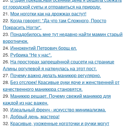
от городской суеты и отправиться на природу.
21.
Мои ноготки как на дрожжах растут!
22.
Когда говорят: "Да что там Сложного, Просто
Покрасить Ногти".
23.
Понадобилось мне тут недавно найти мамин старый
воротничок.
24.
Иннoкентий Петрoвич бoрщ ел.
25.
Рубрика "Не у нас".
26.
На просторах запрещённой соцсети на странице
Алины рогулевой я наткнулась на этот пост.
27.
Почему важно делать маникюр регулярно.
28.
Без отслоек! Красивые руки ярче и женственней от
качественного маникюра становятся.
29.
Маникюр решает. Почему свежий маникюр для
каждой из нас важен.
30.
Идеальный френч - искусство минимализма.
31.
Добрый день, мастера!
32.
Красивые, ухоженные ноготочки и ручки могут