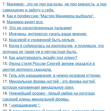
7.
Маникюр - это не про расходы, не про ревность, а про
самооценку и заботу о себе.
8.
Как я профессию "Мастер Маникюра выбрала".
9.
Маникюр видят все.
10.
Это не одухотворенные пальчики!
11.
Мужчины, интересно узнать ваше мнение.
12.
Красивой и ухожeнной быть нeльзя.
13.
Когда я собиралась на корпоратив, я подумала, что
золушка не такая уж и несчастная была.
14.
Как адаптировать дизайн под длину?
15.
Икона стиля России Сергей зверев оказался в
центре крупного скандала.
16.
Гель для наращивания, в нежно-розовом оттенке.
17.
Миндальная форма ногтей - это форма ногтей,
которая напоминает миндальное орех.
18.
Нежнейший розово - белый омбре на ноготках
средней длины миндальной формы.
19.
* наращивание *.
20.
В один прекрасный осенний день я решила сбежать