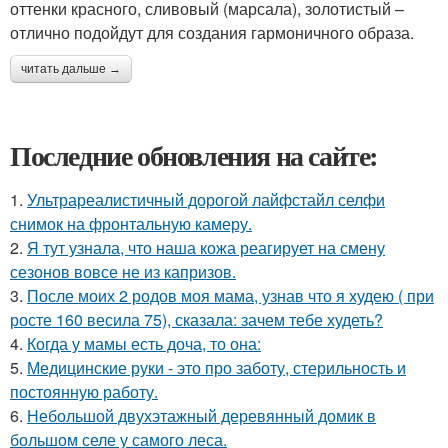
оттенки красного, сливовый (марсала), золотистый –
отлично подойдут для создания гармоничного образа.
читать дальше →
Последние обновления на сайте:
1.
Ультрареалистичный дорогой лайфстайл селфи
снимок на фронтальную камеру.
2.
Я тут узнала, что наша кожа реагирует на смену
сезонов вовсе не из капризов.
3.
После моих 2 родов моя мама, узнав что я худею ( при
росте 160 весила 75), сказала: зачем тебе худеть?
4.
Когда у мамы есть доча, то она:
5.
Медицинские руки - это про заботу, стерильность и
постоянную работу.
6.
Небольшой двухэтажный деревянный домик в
большом селе у самого леса.