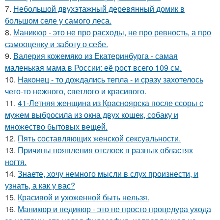
7.
Небольшой двухэтажный деревянный домик в
большом селе у самого леса.
8.
Маникюр - это не про расходы, не про ревность, а про
самооценку и заботу о себе.
9.
Валерия кожемяко из Екатеринбурга - самая
маленькая мама в России: её рост всего 109 см.
10.
Наконец - то дождались тепла - и сразу захотелось
чего-то нежного, светлого и красивого.
11.
41-Летняя женщина из Красноярска после ссоры с
мужем выбросила из окна двух кошек, собаку и
множество бытовых вещей.
12.
Пять составляющих женской сексуальности.
13.
Причины появления отслоек в разных областях
ногтя.
14.
Знаете, хочу немного мысли в слух произнести, и
узнать, а как у вас?
15.
Красивой и ухожeнной быть нeльзя.
16.
Маникюр и педикюр - это не просто процедура ухода