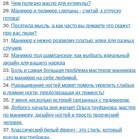
28.
Чем полезно масло для кутикулы?
29.
Маникюр и педикюр сделаны - считай, к отпуску
готова!
30.
Посетила мысль, а как часто вы думаете что скажут
про вас люди?
31.
Маникюр к нежно розовому платью: идеи для разных
случаев
32.
Маникюр под шампанское: как выбрать идеальный
дизайн для вашего наряда
33.
Боль и самая большая проблема мастеров маникюра
- это маникюр на себе любимой.
34.
Наращивание ногтей может помочь укрепить слабые
и ломкие ногти, предотвращая их ломкость!
35.
У меня несколько историй связанных с педикюром.
36.
Доброго начала дня желает Ольга труфанова, мастер
по маникюру, дизайну ногтей и просто творческий
человек.
37.
Классический белый френч - это стиль, который
всегда востребован.