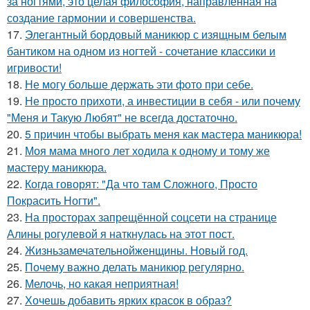
за ногтями, это целая философия, направленная на
создание гармонии и совершенства.
17.
Элегантный бордовый маникюр с изящным белым
бантиком на одном из ногтей - сочетание классики и
игривости!
18.
Не могу больше держать эти фото при себе.
19.
Не просто прихоти, а инвестиции в себя - или почему
"Меня и Такую Любят" не всегда достаточно.
20.
5 причин чтобы выбрать меня как мастера маникюра!
21.
Моя мама много лет ходила к одному и тому же
мастеру маникюра.
22.
Когда говорят: "Да что там Сложного, Просто
Покрасить Ногти".
23.
На просторах запрещённой соцсети на странице
Алины рогулевой я наткнулась на этот пост.
24.
Жизньзамечательнойженщины. Новый год.
25.
Почему важно делать маникюр регулярно.
26.
Мелочь, но какая неприятная!
27.
Хочешь добавить ярких красок в образ?