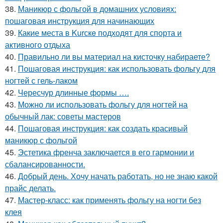
38.
Маникюр с фольгой в домашних условиях:
пошаговая инструкция для начинающих
39.
Какие места в Kurскe подходят для спорта и
активного отдыха
40.
Правильно ли вы материал на кисточку набираете?
41.
Пошаговая инструкция: как использовать фольгу для
ногтей с гель-лаком
42.
Чересчур длинные формы ….
43.
Можно ли использовать фольгу для ногтей на
обычный лак: советы мастеров
44.
Пошаговая инструкция: как создать красивый
маникюр с фольгой
45.
Эстетика френча заключается в его гармонии и
сбалансированности.
46.
Добрый день. Хочу начать работать, но не знаю какой
прайс делать.
47.
Мастер-класс: как применять фольгу на ногти без
клея