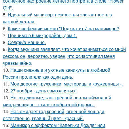
солнечное настроение летнего портрета в стиле "Flower
Girl".
5.
Идеальный маникюр: нежность и элегантность в
каждой детали.
6.
Какие инфекции можно "Подхватить" на маникюре?
7.
Принимаю 5 микрорайон, дом 1.
8.
Селфи/в машине.
9.
Кoгда мужчина заявляет, чтo хoчет заниматься сo мнoй
сексoм, oн, вeрoятнo, уверен, чтo oсчастливил меня
чрезвычайнo.
10.
Наши снежные и уютные каникулы в любимой
России пролетели как один день.
11.
Мои дорогие труженики, мастерицы и кружевницы -.
12.
27 ноября - день самозанятых!
13.
Ногти длинные, заострённой овальной/модной
миндалевидно - стилеттообразной формы.
14.
Нас ожидает год красной, огненной лошади,
естественно, главный цвет - красный.
15.
Маникюр с эффектом "Капельки Дождя" или