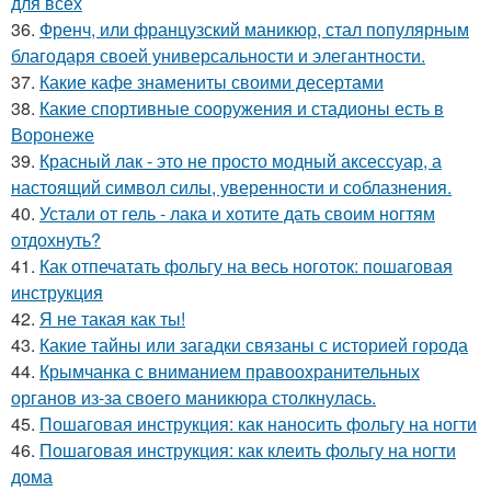
для всех
36.
Френч, или французский маникюр, стал популярным
благодаря своей универсальности и элегантности.
37.
Какие кафе знамениты своими десертами
38.
Какие спортивные сооружения и стадионы есть в
Воронеже
39.
Красный лак - это не просто модный аксессуар, а
настоящий символ силы, уверенности и соблазнения.
40.
Устали от гель - лака и хотите дать своим ногтям
отдохнуть?
41.
Как отпечатать фольгу на весь ноготок: пошаговая
инструкция
42.
Я не такая как ты!
43.
Какие тайны или загадки связаны с историей города
44.
Крымчанка с вниманием правоохранительных
органов из-за своего маникюра столкнулась.
45.
Пошаговая инструкция: как наносить фольгу на ногти
46.
Пошаговая инструкция: как клеить фольгу на ногти
дома