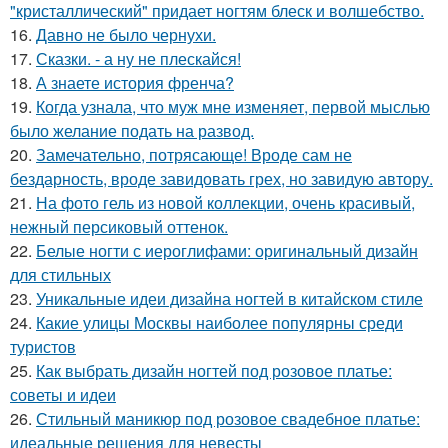
"кристаллический" придает ногтям блеск и волшебство.
16.
Давно не было чернухи.
17.
Сказки. - а ну не плескайся!
18.
А знаете история френча?
19.
Когда узнала, что муж мне изменяет, первой мыслью
было желание подать на развод.
20.
Замечательно, потрясающе! Вроде сам не
бездарность, вроде завидовать грех, но завидую автору.
21.
На фото гель из новой коллекции, очень красивый,
нежный персиковый оттенок.
22.
Белые ногти с иероглифами: оригинальный дизайн
для стильных
23.
Уникальные идеи дизайна ногтей в китайском стиле
24.
Какие улицы Москвы наиболее популярны среди
туристов
25.
Как выбрать дизайн ногтей под розовое платье:
советы и идеи
26.
Стильный маникюр под розовое свадебное платье:
идеальные решения для невесты