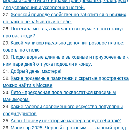
морской солью или отварами трав (ромашка, календула)
для успокоения и укрепления ногтей.
27.
Женской природе свойственно заботиться о близких,
но важно не забывать и о себе.
28.
Посетила мысль, а как часто вы думаете что скажут
про вас люди?
29.
Какой маникюр идеально дополнит розовое платье:
советы по стилю
30.
Плодотворные длинные выходные и приуроченные к
ним пара дней отпуска подошли к концу.
31.
Добрый день, мастера!
32.
Какие подземные памятники и скрытые пространства
можно найти в Москве
33.
Лето - прекрасная пора похвастаться красивым
маникюром.
34.
Какие галереи современного искусства популярны
среди туристов
35.
Анон. Почему некоторые мастера ведут себя так?
36.
Маникюр 2025: Чёрный с розовым — главный тренд