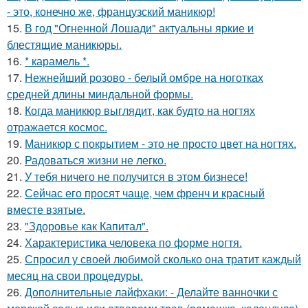
- это, конечно же, французский маникюр!
15.
В год "Огненной Лошади" актуальны яркие и
блестящие маникюры.
16.
* карамель *.
17.
Нежнейший розово - белый омбре на ноготках
средней длины миндальной формы.
18.
Когда маникюр выглядит, как будто на ногтях
отражается космос.
19.
Маникюр с покрытием - это не просто цвет на ногтях.
20.
Радоваться жизни не легко.
21.
У тебя ничего не получится в этом бизнесе!
22.
Сейчас его просят чаще, чем френч и красный
вместе взятые.
23.
"Здоровье как Капитал".
24.
Характеристика человека по форме ногтя.
25.
Спросил у своей любимой сколько она тратит каждый
месяц на свои процедуры.
26.
Дополнительные лайфхаки: - Делайте ванночки с