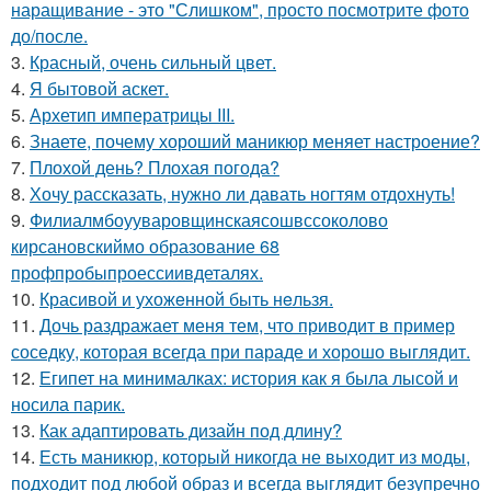
наращивание - это "Слишком", просто посмотрите фото
до/после.
3.
Красный, очень сильный цвет.
4.
Я бытовой аскет.
5.
Архетип императрицы III.
6.
Знаете, почему хороший маникюр меняет настроение?
7.
Плохой день? Плохая погода?
8.
Хочу рассказать, нужно ли давать ногтям отдохнуть!
9.
Филиалмбоууваровщинскаясошвссоколово
кирсановскиймо образование 68
профпробыпроессиивдеталях.
10.
Красивой и ухожeнной быть нeльзя.
11.
Дочь раздражает меня тем, что приводит в пример
соседку, которая всегда при параде и хорошо выглядит.
12.
Египет на минималках: история как я была лысой и
носила парик.
13.
Как адаптировать дизайн под длину?
14.
Есть маникюр, который никогда не выходит из моды,
подходит под любой образ и всегда выглядит безупречно