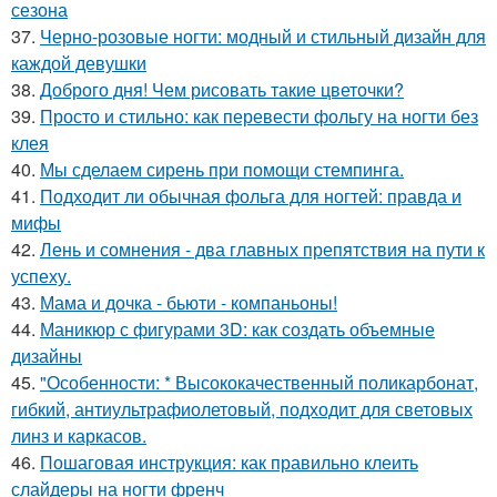
сезона
37.
Черно-розовые ногти: модный и стильный дизайн для
каждой девушки
38.
Доброго дня! Чем рисовать такие цветочки?
39.
Просто и стильно: как перевести фольгу на ногти без
клея
40.
Мы сделаем сирень при помощи стемпинга.
41.
Подходит ли обычная фольга для ногтей: правда и
мифы
42.
Лень и сомнения - два главных препятствия на пути к
успеху.
43.
Мама и дочка - бьюти - компаньоны!
44.
Маникюр с фигурами 3D: как создать объемные
дизайны
45.
"Особенности: * Высококачественный поликарбонат,
гибкий, антиультрафиолетовый, подходит для световых
линз и каркасов.
46.
Пошаговая инструкция: как правильно клеить
слайдеры на ногти френч