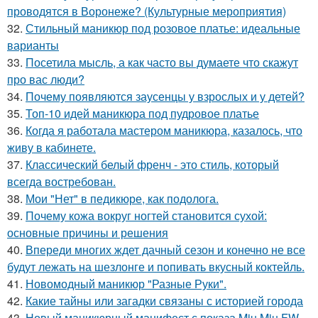
проводятся в Воронеже? (Культурные мероприятия)
32.
Стильный маникюр под розовое платье: идеальные
варианты
33.
Посетила мысль, а как часто вы думаете что скажут
про вас люди?
34.
Почему появляются заусенцы у взрослых и у детей?
35.
Топ-10 идей маникюра под пудровое платье
36.
Когда я работала мастером маникюра, казалось, что
живу в кабинете.
37.
Классический белый френч - это стиль, который
всегда востребован.
38.
Мои "Нет" в педикюре, как подолога.
39.
Почему кожа вокруг ногтей становится сухой:
основные причины и решения
40.
Впереди многих ждет дачный сезон и конечно не все
будут лежать на шезлонге и попивать вкусный коктейль.
41.
Новомодный маникюр "Разные Руки".
42.
Какие тайны или загадки связаны с историей города
43.
Новый маникюрный манифест с показа Miu Miu FW