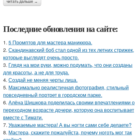
читать дальше →
Последние обновления на сайте:
1.
5 Промптов для мастера маникюра.
2.
Скандинавский боб стал одной из тех летних стрижек,
которые выглядят очень просто.
3.
Глядя на мои руки, можно подумать, что они созданы
для красоты, а не для труда.
4.
Создай не меняя черты лица.
5.
Максимально реалистичная фотография, стильный
повседневный портрет в городском парке.
6.
Алёна Шишкова поделилась своими впечатлениями о
переходном возрасте дочери, которую она воспитывает
вместе с Тимати.
7.
Уважаемые мастера! А вы ногти сами себе делаете?
8.
Мастера, скажите пожалуйста, почему ноготь мог так
отойти?