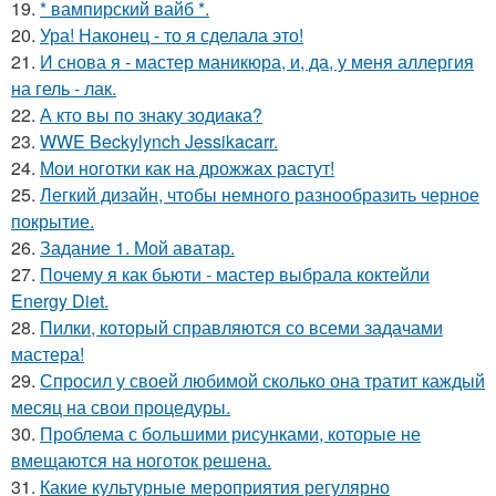
19.
* вампирский вайб *.
20.
Ура! Наконец - то я сделала это!
21.
И снова я - мастер маникюра, и, да, у меня аллергия
на гель - лак.
22.
А кто вы по знаку зодиака?
23.
WWE Beckylynch Jessikacarr.
24.
Мои ноготки как на дрожжах растут!
25.
Легкий дизайн, чтобы немного разнообразить черное
покрытие.
26.
Задание 1. Мой аватар.
27.
Почему я как бьюти - мастер выбрала коктейли
Energy Diet.
28.
Пилки, который справляются со всеми задачами
мастера!
29.
Спросил у своей любимой сколько она тратит каждый
месяц на свои процедуры.
30.
Проблема с большими рисунками, которые не
вмещаются на ноготок решена.
31.
Какие культурные мероприятия регулярно