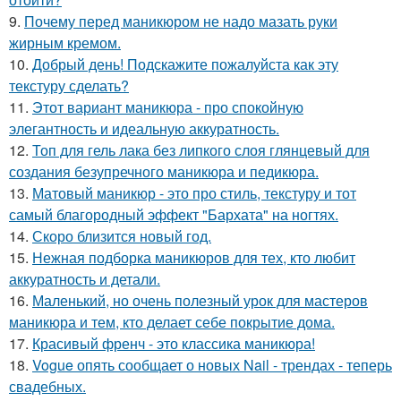
9.
Почему перед маникюром не надо мазать руки
жирным кремом.
10.
Добрый день! Подскажите пожалуйста как эту
текстуру сделать?
11.
Этот вариант маникюра - про спокойную
элегантность и идеальную аккуратность.
12.
Топ для гель лака без липкого слоя глянцевый для
создания безупречного маникюра и педикюра.
13.
Матовый маникюр - это про стиль, текстуру и тот
самый благородный эффект "Бархата" на ногтях.
14.
Скоро близится новый год.
15.
Нежная подборка маникюров для тех, кто любит
аккуратность и детали.
16.
Маленький, но очень полезный урок для мастеров
маникюра и тем, кто делает себе покрытие дома.
17.
Красивый френч - это классика маникюра!
18.
Vogue опять сообщает о новых Nail - трендах - теперь
свадебных.