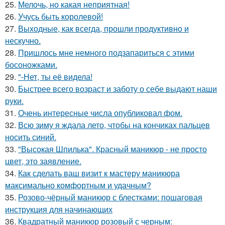
25.
Мелочь, но какая неприятная!
26.
Учусь быть королевой!
27.
Выходные, как всегда, прошли продуктивно и
нескучно.
28.
Пришлось мне немного подзапариться с этими
босоножками.
29.
"-Нет, ты её видела!
30.
Быстрее всего возраст и заботу о себе выдают наши
руки.
31.
Очень интересные числа опубликовал фом.
32.
Всю зиму я ждала лето, чтобы на кончиках пальцев
носить синий.
33.
"Высокая Шпилька". Красный маникюр - не просто
цвет, это заявление.
34.
Как сделать ваш визит к мастеру маникюра
максимально комфортным и удачным?
35.
Розово-чёрный маникюр с блестками: пошаговая
инструкция для начинающих
36.
Квадратный маникюр розовый с черным: