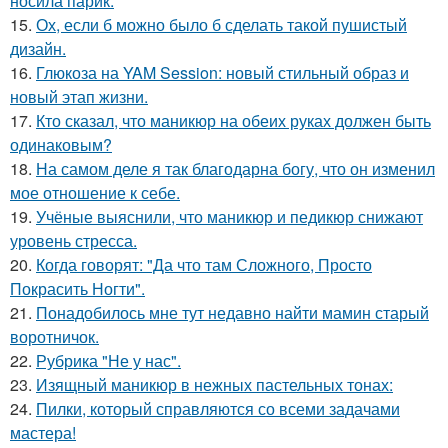
носила парик.
15.
Ох, если б можно было б сделать такой пушистый
дизайн.
16.
Глюкоза на YAM Session: новый стильный образ и
новый этап жизни.
17.
Кто сказал, что маникюр на обеих руках должен быть
одинаковым?
18.
На самом деле я так благодарна богу, что он изменил
мое отношение к себе.
19.
Учёные выяснили, что маникюр и педикюр снижают
уровень стресса.
20.
Когда говорят: "Да что там Сложного, Просто
Покрасить Ногти".
21.
Понадобилось мне тут недавно найти мамин старый
воротничок.
22.
Рубрика "Не у нас".
23.
Изящный маникюр в нежных пастельных тонах:
24.
Пилки, который справляются со всеми задачами
мастера!