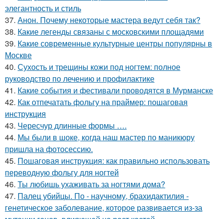
элегантность и стиль
37.
Анон. Почему некоторые мастера ведут себя так?
38.
Какие легенды связаны с московскими площадями
39.
Какие современные культурные центры популярны в
Москве
40.
Сухость и трещины кожи под ногтем: полное
руководство по лечению и профилактике
41.
Какие события и фестивали проводятся в Мурманске
42.
Как отпечатать фольгу на праймер: пошаговая
инструкция
43.
Чересчур длинные формы ….
44.
Мы были в шоке, когда наш мастер по маникюру
пришла на фотосессию.
45.
Пошаговая инструкция: как правильно использовать
переводную фольгу для ногтей
46.
Ты любишь ухаживать за ногтями дома?
47.
Палец убийцы. По - научному, брахидактилия -
генетическое заболевание, которое развивается из-за