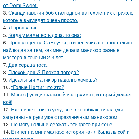
от Demi Sweet.
3.
Скандинавский боб стал одной из тех летних стрижек,
которые выглядят очень просто.
4.
Я прошу вас.
5.
Когда у мамы есть доча, то она:
6.
Прошу оценку! Самоучка, точнее училась пристально
наблюдая за тем, как мне делали маникюр разные
мастера в течении 2-3 лет.
7.
Два сердца тоса.
8.
Плохой день? Плохая погода?
9.
Идеальный маникюр надолго хочешь?
10.
"Голые Ногти" что это?
11.
Многофункциональный инструмент, который делает
всё!
12.
Елка ещё стоит в углу, всё в коробках, гирлянды
запутаны - а руки уже с праздничным маникюром!
13.
Не могу больше держать эти фото при себе.
14.
Египет на минималках: история как я была лысой и