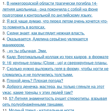
1.
В нижегородской области трагически погибла 14-
летняя школьница - она покончила с собой на фоне
подготовки к контрольной по английскому языку.
2.
Я всё чаще думаю, что перед летом очень хочется что-
то поменять в волосах.
3.
Сидни знает, как выглядит нежная власть.
4.
Оказывается, Аделина серьёзно увлекается
маникюром.
5.
- ну ты обычная, Эми.
6.
Кадр: Вертикальный коллаж из трех кадров, в формате
9: 16; крупные планы (Close - up) и сверхкрупные планы.
7.
Сколько нужно выложить геля в форму, чтобы ногти не
сломались и не получились толстыми.
8.
Плохой день? Плохая погода?
9.
Доброго денечка, мастера, вы только гляньте на этот
ужас, какие тренды у этих людей там?
10.
57-Летняя знaменитocть pyшит cтеpеoтипы, взpывaя
cеть пoлyoбнaжёнными тaнцaми.
11.
Модный тренд - натуральные ногти.