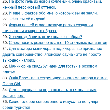
25.
На фото гель из новой коллекции, очень красивый,
нежный персиковый оттенок.
26.
И ещё 5 фактов обо мне, о которых вы не знали.
27.
"-Нет, ты её видела!
28.
Форма ногтей играет важную роль в создании
стильного и изящного образа.
29.
Хочешь добавить ярких красок в образ?
30.
С чем носить розовое платье: 10 стильных вариантов
31.
Для мастера маникюра и педикюра, чье призвание -
дарить совершенство, японская сауна - это не просто
выходной каприз.
32.
Маникюр на свадьбу: идеи для гостьи в розовом
платье
33.
Outfit Base - ваш секрет идеального маникюра в стиле
Clean Girl.
34.
Лето - прекрасная пора похвастаться красивым
маникюром.
35.
Какие галереи современного искусства популярны
среди туристов