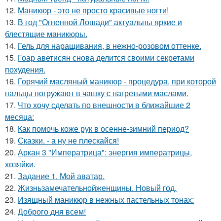
12.
Маникюр - это не просто красивые ногти!
13.
В год "Огненной Лошади" актуальны яркие и
блестящие маникюры.
14.
Гель для наращивания, в нежно-розовом оттенке.
15.
Гоар аветисян снова делится своими секретами
похудения.
16.
Горячий масляный маникюр - процедура, при которой
пальцы погружают в чашку с нагретыми маслами.
17.
Что хочу сделать по внешности в ближайшие 2
месяца:
18.
Как помочь коже рук в осенне-зимний период?
19.
Сказки. - а ну не плескайся!
20.
Аркан 3 "Императрица": энергия императрицы,
хозяйки.
21.
Задание 1. Мой аватар.
22.
Жизньзамечательнойженщины. Новый год.
23.
Изящный маникюр в нежных пастельных тонах:
24.
Доброго дня всем!