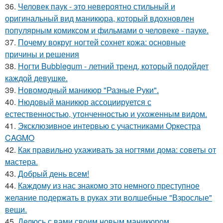
36.
Человек паук - это невероятно стильный и
оригинальный вид маникюра, который вдохновлен
популярным комиксом и фильмами о человеке - пауке.
37.
Почему вокруг ногтей сохнет кожа: основные
причины и решения
38.
Ногти Bubblegum - летний тренд, который подойдет
каждой девушке.
39.
Новомодный маникюр "Разные Руки".
40.
Нюдовый маникюр ассоциируется с
естественностью, утонченностью и ухоженным видом.
41.
Эксклюзивное интервью с участниками Оркестра
CAGMO
42.
Как правильно ухаживать за ногтями дома: советы от
мастера.
43.
Добрый день всем!
44.
Каждому из нас знакомо это немного преступное
желание подержать в руках эти волшебные "Взрослые"
вещи.
45.
Делюсь с вами своим новым маникюром.