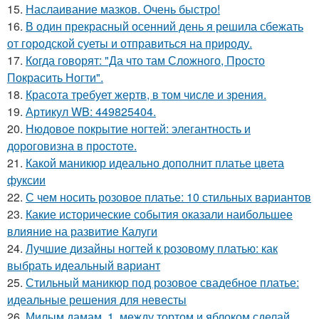
15.
Наслаивание мазков. Очень быстро!
16.
В один прекрасный осенний день я решила сбежать
от городской суеты и отправиться на природу.
17.
Когда говорят: "Да что там Сложного, Просто
Покрасить Ногти".
18.
Красота требует жертв, в том числе и зрения.
19.
Артикул WB: 449825404.
20.
Нюдовое покрытие ногтей: элегантность и
дороговизна в простоте.
21.
Какой маникюр идеально дополнит платье цвета
фуксии
22.
С чем носить розовое платье: 10 стильных вариантов
23.
Какие исторические события оказали наибольшее
влияние на развитие Калуги
24.
Лучшие дизайны ногтей к розовому платью: как
выбрать идеальный вариант
25.
Стильный маникюр под розовое свадебное платье:
идеальные решения для невесты
26.
Милым дамам. 1. между тортом и яблоком сделай