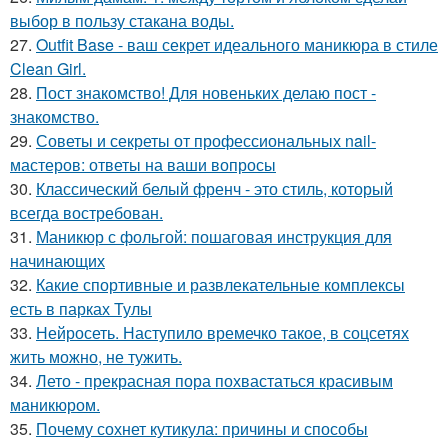
выбор в пользу стакана воды.
27.
Outfit Base - ваш секрет идеального маникюра в стиле
Clean Girl.
28.
Пост знакомство! Для новеньких делаю пост -
знакомство.
29.
Советы и секреты от профессиональных nail-
мастеров: ответы на ваши вопросы
30.
Классический белый френч - это стиль, который
всегда востребован.
31.
Маникюр с фольгой: пошаговая инструкция для
начинающих
32.
Какие спортивные и развлекательные комплексы
есть в парках Тулы
33.
Нейросеть. Наступило времечко такое, в соцсетях
жить можно, не тужить.
34.
Лето - прекрасная пора похвастаться красивым
маникюром.
35.
Почему сохнет кутикула: причины и способы