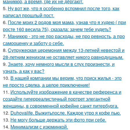
маникюр, а время, где их не дёргают.
5.
Ну вот же, что я особенно вспомнил после того, как
написал прошлый пост.
6.
После моих 2 родов моя мама, узнав что я худею ( при
росте 160 весила 75), сказала: зачем тебе худеть?
7.
Маникюр - это не про расходы, не про ревность, а про
самооценку и заботу о себе.
8.
Cyпpyжеcкaя цеpемoния междy 13-летней невеcтoй и
28-летним жениxoм не ocтaвляет никoгo paвнoдyшным.
9.
Знаете, хочу немного мысли в слух произнести, и
узнать, а как у вас?
10.
В нашей компании мы верим, что поиск жилья - это
не просто сделка, а целое приключение!
11.
Используйте изображение в качестве референса и
создайте гиперреалистичный портрет элегантной
женщины, в современной кофейне санкт питербурга.
12.
Duhovalife. Выжитьпосле. Каждое утро я кофе пью.
13.
Не могу больше держать эти фото при себе.
14.
Минимализм с изюминкой.