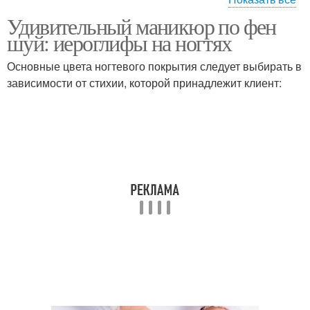
Удивительный маникюр по фен
Цвета в маникюре
Зона для маникюра
шуй: иероглифы на ногтях
Основные цвета ногтевого покрытия следует выбирать в
зависимости от стихии, которой принадлежит клиент:
Маникюр с
Ногти к маникюру
иероглифами
Маникюр в восточном
Лак для маникюра
стиле