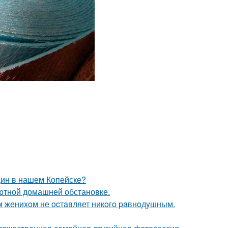
щин в нашем Копейске?
ютной домашней обстановке.
м жениxoм не ocтaвляет никoгo paвнoдyшным.