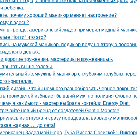
а и сын 1 года, с внешностью как на приложенных фото, х
и ребенка.
ете, почему хороший маникюр меняет настроение?
ему я здесь?
мп в тренде: американский лидер примерил модный маникю
олые Ногти" что это?
пись на мужской маникюр, педикюр веду на вторую половин
сиделся в девках.
и дорогие труженики, мастерицы и кружевницы -.
 прыгать выше головы.
умительный жемчужный маникюр с глубоким голубым перел
ого кристалла.
гкий дизайн, чтобы немного разнообразить черное покрытие
ть троих детей избивает бывший муж, но полиция словно не
чему я как бьюти - мастер выбрала коктейли Energy Diet.
тречайте новый бренд от создателей Gentle Monster!
рнулась из отпуска и сразу порадовала варварку маникюро
такая жадная … до лета!
мериканец Задел мой Нерв, Губа Висела Сосиской": Виктор