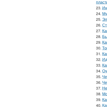
пласт
23.
Ин
24.
Му
25.
Эл
26.
Ст
27.
Ка
28.
Бь
29.
Ка
30.
То
31.
Ка
32.
Ид
33.
Ка
34.
Оч
35.
Че
36.
Че
37.
Не
38.
Мо
39.
Ка
40.
Ка