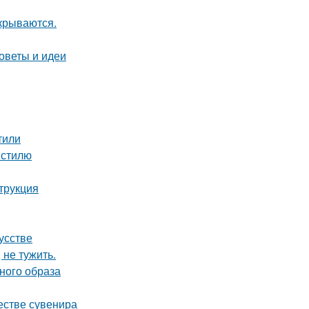
крываются.
оветы и идеи
тили
 стилю
трукция
усстве
 не тужить.
ьного образа
естве сувенира