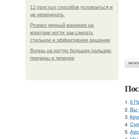
12 простых способов успокоиться и
не нервничать.
Розово черный маникюр на
короткие ногти: как сделать
стильное и эффективное решение
Волны на ногтях больших пальцев:
причины и лечение
читат
Пос
1.
5 П
2.
Вы 
3.
Кру
4.
Cyп
5.
Арх