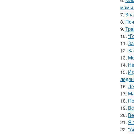
6.
Мам
мамы 
7.
Зна
8.
Поч
9.
Тра
10.
"Г
11.
За
12.
За
13.
Мо
14.
Не
15.
Из
ледян
16.
Ле
17.
Ма
18.
По
19.
Вс
20.
Ве
21.
Я 
22.
"А