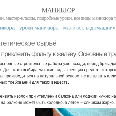
МАНИКЮР
и, мастер-классы, подробные уроки. все виды маникюра т
никюра
уроки маникюра
маникюр в домашних
тетическое сырьё
 приклеить фольгу к железу. Основные тр
 основные строительные работы уже позади, перед бригадой
у. Для этого выбираем такие виды клеящих средств, котор
ы производиться на натуральной основе, не вызывать аллер
ных требований для таких веществ.
еивать изолон при утеплении балкона или лоджии нужно на 
 на балконе может быть холодно, а летом – слишком жарко.