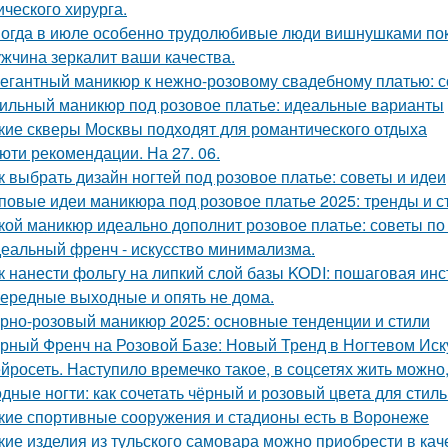
ического хирурга.
огда в июле особенно трудолюбивые люди вишнушками по
жчина зеркалит ваши качества.
егантный маникюр к нежно-розовому свадебному платью: с
ильный маникюр под розовое платье: идеальные варианты
кие скверы Москвы подходят для романтического отдыха
юти рекомендации. На 27. 06.
к выбрать дизайн ногтей под розовое платье: советы и идеи
повые идеи маникюра под розовое платье 2025: тренды и с
кой маникюр идеально дополнит розовое платье: советы по
еальный френч - искусство минимализма.
к нанести фольгу на липкий слой базы KODI: пошаговая инс
ередные выходные и опять не дома.
рно-розовый маникюр 2025: основные тенденции и стили
рный Френч на Розовой Базе: Новый Тренд в Ногтевом Иск
йросеть. Наступило времечко такое, в соцсетях жить можно,
дные ногти: как сочетать чёрный и розовый цвета для стил
кие спортивные сооружения и стадионы есть в Воронеже
кие изделия из тульского самовара можно приобрести в кач