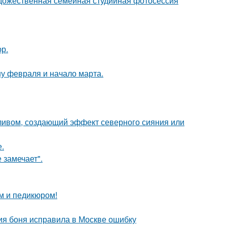
удожественная семейная студийная фотосессия
р.
у февраля и начало марта.
ивом, создающий эффект северного сияния или
.
 замечает".
м и педикюром!
ия боня исправила в Москве ошибку