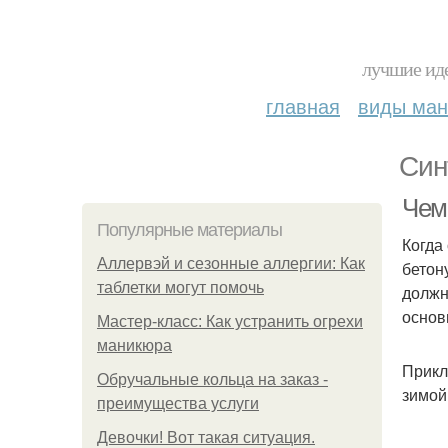
лучшие иде
главная
виды ма
Син
Чем
Популярные материалы
Когда
Аллервэй и сезонные аллергии: Как
бетон
таблетки могут помочь
должн
основ
Мастер-класс: Как устранить огрехи
маникюра
Прикл
Обручальные кольца на заказ -
зимой
преимущества услуги
Девочки! Вот такая ситуация.