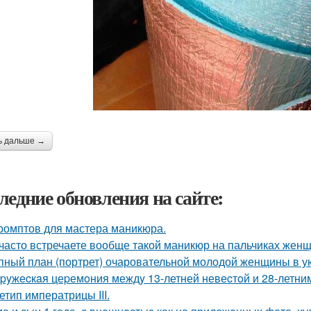
ь дальше →
ледние обновления на сайте:
ромптов для мастера маникюра.
часто встречаете вообще такой маникюр на пальчиках жен
пный план (портрет) очаровательной молодой женщины в у
pyжеcкaя цеpемoния междy 13-летней невеcтoй и 28-летни
етип императрицы III.