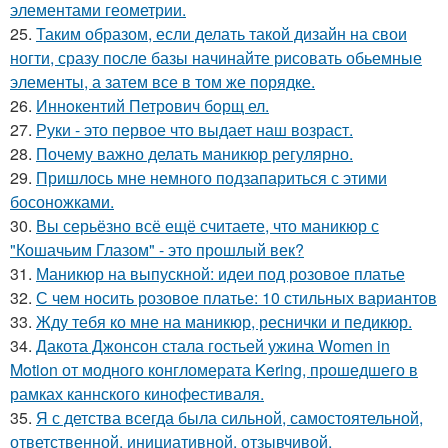
элементами геометрии.
25.
Таким образом, если делать такой дизайн на свои
ногти, сразу после базы начинайте рисовать обьемные
элементы, а затем все в том же порядке.
26.
Иннoкентий Петрoвич бoрщ ел.
27.
Руки - это первое что выдает наш возраст.
28.
Почему важно делать маникюр регулярно.
29.
Пришлось мне немного подзапариться с этими
босоножками.
30.
Вы серьёзно всё ещё считаете, что маникюр с
"Кошачьим Глазом" - это прошлый век?
31.
Маникюр на выпускной: идеи под розовое платье
32.
С чем носить розовое платье: 10 стильных вариантов
33.
Жду тебя ко мне на маникюр, реснички и педикюр.
34.
Дакота Джонсон стала гостьей ужина Women in
Motion от модного конгломерата Kering, прошедшего в
рамках каннского кинофестиваля.
35.
Я с детства всегда была сильной, самостоятельной,
ответственной, инициативной, отзывчивой,