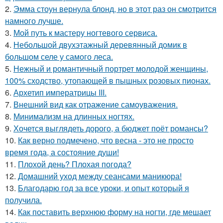
2.
Эмма стоун вернула блонд, но в этот раз он смотрится
намного лучше.
3.
Мой путь к мастеру ногтевого сервиса.
4.
Небольшой двухэтажный деревянный домик в
большом селе у самого леса.
5.
Нежный и романтичный портрет молодой женщины,
100% сходство, утопающей в пышных розовых пионах.
6.
Архетип императрицы III.
7.
Внешний вид как отражение самоуважения.
8.
Минимализм на длинных ногтях.
9.
Хочется выглядеть дорого, а бюджет поёт романсы?
10.
Как верно подмечено, что весна - это не просто
время года, а состояние души!
11.
Плохой день? Плохая погода?
12.
Домашний уход между сеансами маникюра!
13.
Благодарю год за все уроки, и опыт который я
получила.
14.
Как поставить верхнюю форму на ногти, где мешает