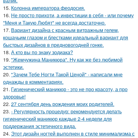
валик.
15.
Колонна императора феодосия.
16.
Не просто прихоти, а инвестиции в себя - или почему
"Меня и Такую Любят" не всегда достаточно.
17.
Вариант дизайна с красным витражным гелем,
кошачьим глазом и блестками идеальный вариант для
быстрых дизайнов в предновогодней гонке.
18.
А кто вы по знаку зодиака?
19.
"Жемчужина Маникюра". Ну как же без любимой
эстетики.
20.
"Зачем Тебе Ногти Такой Ценой" - написали мне
однажды в комментариях.
21.
Гигиенический маникюр - это не про красоту, а про
здоровье!
22.
27 сентября день рождения моих родителей.
23.
- Регулярность процедур: рекомендуется делать
гигиенический маникюр каждые 2-4 недели для
поддержания эстетичного вида.
24.
Этот дизайн ногтей выполнен в стиле минимализма с