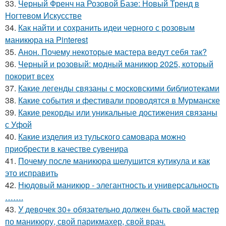
33.
Черный Френч на Розовой Базе: Новый Тренд в
Ногтевом Искусстве
34.
Как найти и сохранить идеи черного с розовым
маникюра на Pinterest
35.
Анон. Почему некоторые мастера ведут себя так?
36.
Черный и розовый: модный маникюр 2025, который
покорит всех
37.
Какие легенды связаны с московскими библиотеками
38.
Какие события и фестивали проводятся в Мурманске
39.
Какие рекорды или уникальные достижения связаны
с Уфой
40.
Какие изделия из тульского самовара можно
приобрести в качестве сувенира
41.
Почему после маникюра шелушится кутикула и как
это исправить
42.
Нюдовый маникюр - элегантность и универсальность
…….
43.
У девочек 30+ обязательно должен быть свой мастер
по маникюру, свой парикмахер, свой врач.