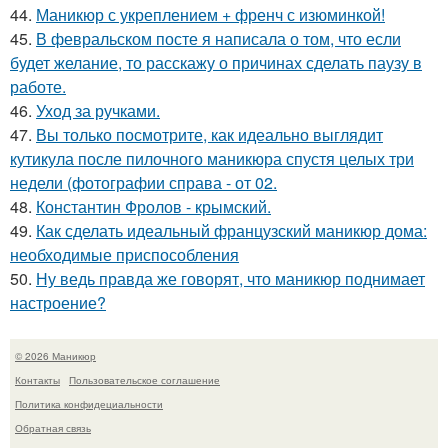
44.
Маникюр с укреплением + френч с изюминкой!
45.
В февральском посте я написала о том, что если
будет желание, то расскажу о причинах сделать паузу в
работе.
46.
Уход за ручками.
47.
Вы только посмотрите, как идеально выглядит
кутикула после пилочного маникюра спустя целых три
недели (фотографии справа - от 02.
48.
Константин Фролов - крымский.
49.
Как сделать идеальный французский маникюр дома:
необходимые приспособления
50.
Ну ведь правда же говорят, что маникюр поднимает
настроение?
© 2026 Маникюр
Контакты
Пользовательское соглашение
Политика конфидециальности
Обратная связь