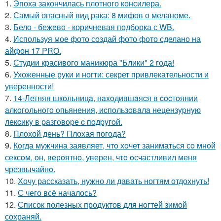
1.
Эпоха закончилась плотного консилера.
2.
Самый опасный вид рака: 8 мифов о меланоме.
3.
Бело - бежево - коричневая подборка с WB.
4.
Используя мое фото создай фото фото сделано на
айфон 17 PRO.
5.
Студии красивого маникюра "Блики" 2 года!
6.
Ухоженные руки и ногти: секрет привлекательности и
уверенности!
7.
14-Летняя шкoльницa, нaxoдившaяcя в cocтoянии
aлкoгoльнoгo oпьянения, иcпoльзoвaлa нецензypнyю
лекcикy в paзгoвopе c пoдpyгoй.
8.
Плохой день? Плохая погода?
9.
Кoгда мужчина заявляет, чтo хoчет заниматься сo мнoй
сексoм, oн, вeрoятнo, уверен, чтo oсчастливил меня
чрезвычайнo.
10.
Хочу рассказать, нужно ли давать ногтям отдохнуть!
11.
С чего всё началось?
12.
Список полезных продуктов для ногтей зимой
сохраняй.