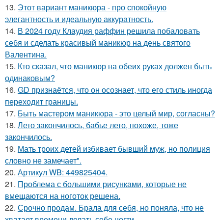
13.
Этот вариант маникюра - про спокойную
элегантность и идеальную аккуратность.
14.
В 2024 году Клаудия раффин решила побаловать
себя и сделать красивый маникюр на день святого
Валентина.
15.
Кто сказал, что маникюр на обеих руках должен быть
одинаковым?
16.
GD признаётся, что он осознает, что его стиль иногда
переходит границы.
17.
Быть мастером маникюра - это целый мир, согласны?
18.
Лето закончилось, бабье лето, похоже, тоже
закончилось.
19.
Мать троих детей избивает бывший муж, но полиция
словно не замечает".
20.
Артикул WB: 449825404.
21.
Проблема с большими рисунками, которые не
вмещаются на ноготок решена.
22.
Срочно продам. Брала для себя, но поняла, что не
хватает времени делать себе ногти.