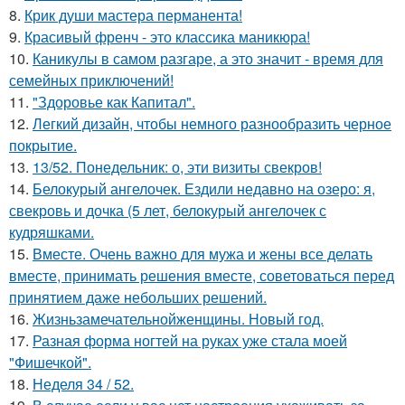
8.
Крик души мастера перманента!
9.
Красивый френч - это классика маникюра!
10.
Каникулы в самом разгаре, а это значит - время для
семейных приключений!
11.
"Здоровье как Капитал".
12.
Легкий дизайн, чтобы немного разнообразить черное
покрытие.
13.
13/52. Понедельник: о, эти визиты свекров!
14.
Белокурый ангелочек. Ездили недавно на озеро: я,
свекровь и дочка (5 лет, белокурый ангелочек с
кудряшками.
15.
Вместе. Очень важно для мужа и жены все делать
вместе, принимать решения вместе, советоваться перед
принятием даже небольших решений.
16.
Жизньзамечательнойженщины. Новый год.
17.
Разная форма ногтей на руках уже стала моей
"Фишечкой".
18.
Неделя 34 / 52.