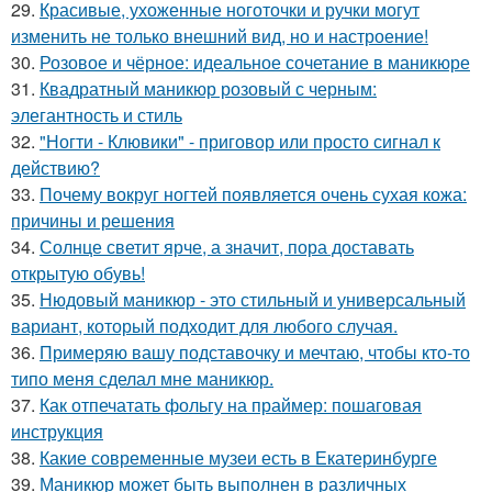
29.
Красивые, ухоженные ноготочки и ручки могут
изменить не только внешний вид, но и настроение!
30.
Розовое и чёрное: идеальное сочетание в маникюре
31.
Квадратный маникюр розовый с черным:
элегантность и стиль
32.
"Ногти - Клювики" - приговор или просто сигнал к
действию?
33.
Почему вокруг ногтей появляется очень сухая кожа:
причины и решения
34.
Солнце светит ярче, а значит, пора доставать
открытую обувь!
35.
Нюдовый маникюр - это стильный и универсальный
вариант, который подходит для любого случая.
36.
Примеряю вашу подставочку и мечтаю, чтобы кто-то
типо меня сделал мне маникюр.
37.
Как отпечатать фольгу на праймер: пошаговая
инструкция
38.
Какие современные музеи есть в Екатеринбурге
39.
Маникюр может быть выполнен в различных