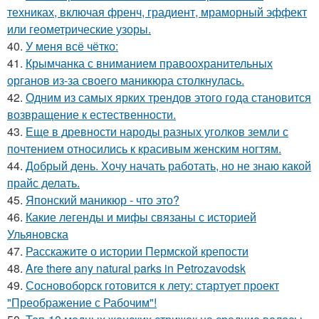
техниках, включая френч, градиент, мраморный эффект
или геометрические узоры.
40.
У меня всё чётко:
41.
Крымчанка с вниманием правоохранительных
органов из-за своего маникюра столкнулась.
42.
Одним из самых ярких трендов этого года становится
возвращение к естественности.
43.
Еще в древности народы разных уголков земли с
почтением относились к красивым женским ногтям.
44.
Добрый день. Хочу начать работать, но не знаю какой
прайс делать.
45.
Японский маникюр - что это?
46.
Какие легенды и мифы связаны с историей
Ульяновска
47.
Расскажите о истории Пермской крепости
48.
Are there any natural parks in Petrozavodsk
49.
Сосновоборск готовится к лету: стартует проект
"Преображение с Рабочим"!