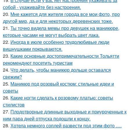
19.
В случае если у вас нет настроения ухаживать за
собой - ухаживайте без настроения.
20.
Мне кажется для жителя города все мои фото, про
другой мир, да и для некоторых деревенских тоже.
21.
Ты точно видела мемы про девушек на маникюре,
которые часами не могут выбрать цвет лака.
22.
Иногда в июле особенно трудолюбивые люди
вишнушками покрываются.
23.
Какие основные достопримечательности Тольятти
рекомендуют посетить туристам
24.
Что делать, чтобы маникюр дольше оставался
свежим?
25.
Маникюр под розовый костюм: стильные идеи и
советы
26.
Какие ногти сделать к розовому платью: советы
стилистов
27.
Плодотворные длинные выходные и приуроченные к
ним пара дней отпуска подошли к концу.
28.
Хотела немного соплей развести под этим фото ….