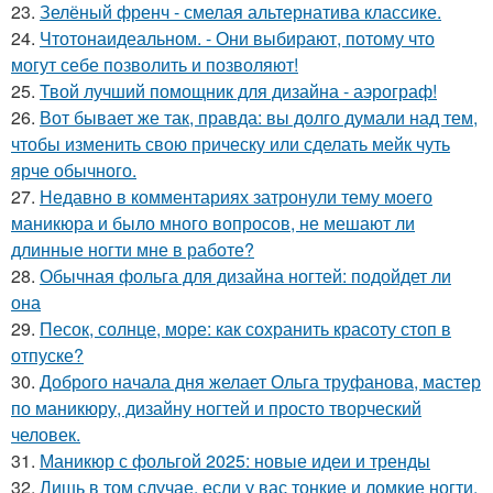
23.
Зелёный френч - смелая альтернатива классике.
24.
Чтотонаидеальном. - Они выбирают, потому что
могут себе позволить и позволяют!
25.
Твой лучший помощник для дизайна - аэрограф!
26.
Вот бывает же так, правда: вы долго думали над тем,
чтобы изменить свою прическу или сделать мейк чуть
ярче обычного.
27.
Недавно в комментариях затронули тему моего
маникюра и было много вопросов, не мешают ли
длинные ногти мне в работе?
28.
Обычная фольга для дизайна ногтей: подойдет ли
она
29.
Песок, солнце, море: как сохранить красоту стоп в
отпуске?
30.
Доброго начала дня желает Ольга труфанова, мастер
по маникюру, дизайну ногтей и просто творческий
человек.
31.
Маникюр с фольгой 2025: новые идеи и тренды
32.
Лишь в том случае, если у вас тонкие и ломкие ногти.