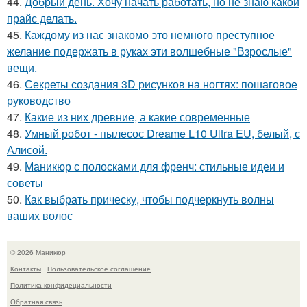
44.
Добрый день. Хочу начать работать, но не знаю какой
прайс делать.
45.
Каждому из нас знакомо это немного преступное
желание подержать в руках эти волшебные "Взрослые"
вещи.
46.
Секреты создания 3D рисунков на ногтях: пошаговое
руководство
47.
Какие из них древние, а какие современные
48.
Умный робот - пылесос Dreame L10 Ultra EU, белый, с
Алисой.
49.
Маникюр с полосками для френч: стильные идеи и
советы
50.
Как выбрать прическу, чтобы подчеркнуть волны
ваших волос
© 2026 Маникюр
Контакты
Пользовательское соглашение
Политика конфидециальности
Обратная связь