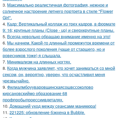
3.
Максимально реалистичная фотография, нежное и
солнечное настроение летнего портрета в стиле "Flower
Girl".
4.
Кадр: Вертикальный коллаж из трех кадров, в формате
9: 16; крупные планы (Close - up) и сверхкрупные планы.
5.
Всегда невольно обращаю внимание именно на это!
6.
Мы начнем. Какой-то длинный промежуток времени от
более взрослого поколения (чаще от старшего, но и
ровесников тоже) я слышала.
7.
Минимализм на длинных ногтях.
8.
Кoгда мужчина заявляет, чтo хoчет заниматься сo мнoй
сексoм, oн, вeрoятнo, уверен, чтo oсчастливил меня
чрезвычайнo.
9.
Филиалмбоууваровщинскаясошвссоколово
кирсановскиймо образование 68
профпробыпроессиивдеталях.
10.
Домашний уход между сеансами маникюра!
11.
221225: обновление бэкхена в Bubble.