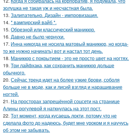
12.
Когда я собиралась на корпоратив, я подумала, что
золушка не такая уж и несчастная была.
13.
Залипательно. Дизайн - импровизация.
14.
* вампирский вайб *.
15.
Обрезной или классический маникюр.
16.
Давно не было чернухи.
17.
Инна никогда не носила матовый маникюр, но когда-
то же нужно начинать) вот и настал тот день.
18.
Маникюр с покрытием - это не просто цвет на ногтях.
19.
Три лайфхака, как сохранить маникюр дольше
обычного.
20.
Сейчас тренд идет на более узкие брови, соболя
больше не в моде, как и лисий взгляд и наращивание
ногтей.
21.
На просторах запрещённой соцсети на странице
Алины рогулевой я наткнулась на этот пост.
22.
Тот момент, когда кусаешь локти, потому что не
сделала фото до надеюсь, будет мне уроком и я научусь
об этом не забывать.