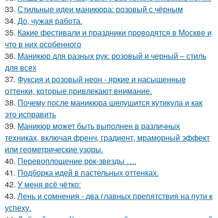
33.
Стильные идеи маникюра: розовый с чёрным
34.
До, чужая работа.
35.
Какие фестивали и праздники проводятся в Москве и
что в них особенного
36.
Маникюр для разных рук: розовый и черный – стиль
для всех
37.
Фуксия и розовый неон - яркие и насыщенные
оттенки, которые привлекают внимание.
38.
Почему после маникюра шелушится кутикула и как
это исправить
39.
Маникюр может быть выполнен в различных
техниках, включая френч, градиент, мраморный эффект
или геометрические узоры.
40.
Перевоплощение рок-звезды ….
41.
Подборка идей в пастельных оттенках.
42.
У меня всё чётко:
43.
Лень и сомнения - два главных препятствия на пути к
успеху.