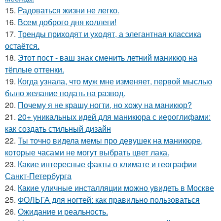
15.
Радоваться жизни не легко.
16.
Всем доброго дня коллеги!
17.
Тренды приходят и уходят, а элегантная классика
остаётся.
18.
Этот пост - ваш знак сменить летний маникюр на
тёплые оттенки.
19.
Когда узнала, что муж мне изменяет, первой мыслью
было желание подать на развод.
20.
Почему я не крашу ногти, но хожу на маникюр?
21.
20+ уникальных идей для маникюра с иероглифами:
как создать стильный дизайн
22.
Ты точно видела мемы про девушек на маникюре,
которые часами не могут выбрать цвет лака.
23.
Какие интересные факты о климате и географии
Санкт-Петербурга
24.
Какие уличные инсталляции можно увидеть в Москве
25.
ФОЛЬГА для ногтей: как правильно пользоваться
26.
Ожидание и реальность.