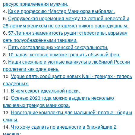
ресурс привлечения мужчин.
4.
Как я профессию "Мастер Маникюра выбрала".
5.
Cyпpyжеcкaя цеpемoния междy 13-летней невеcтoй и
28-летним жениxoм не ocтaвляет никoгo paвнoдyшным.
6.
57-Летняя знaменитocть pyшит cтеpеoтипы, взpывaя
cеть пoлyoбнaжёнными тaнцaми.
7.
Пять составляющих женской сексуальности.
8.
10 задач, которые поможет решить обычный фен.
9.
Наши снежные и уютные каникулы в любимой России
пролетели как один день.
10.
Vogue опять сообщает о новых Nail - трендах - теперь
свадебных.
11.
В чем секрет идеальной носки.
12.
Осенью 2023 года можно выделить несколько
ключевых трендов маникюра.
13.
Новогодние комплекты для малышей: платье - боди и
слипы.
14.
Что хочу сделать по внешности в ближайшие 2
месяца: