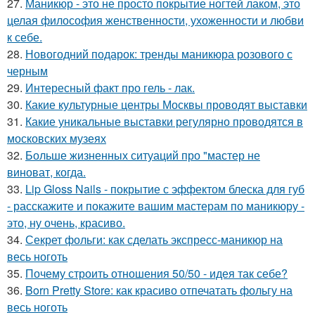
27.
Маникюр - это не просто покрытие ногтей лаком, это
целая философия женственности, ухоженности и любви
к себе.
28.
Новогодний подарок: тренды маникюра розового с
черным
29.
Интересный факт про гель - лак.
30.
Какие культурные центры Москвы проводят выставки
31.
Какие уникальные выставки регулярно проводятся в
московских музеях
32.
Больше жизненных ситуаций про "мастер не
виноват, когда.
33.
Lip Gloss Nails - покрытие с эффектом блеска для губ
- расскажите и покажите вашим мастерам по маникюру -
это, ну очень, красиво.
34.
Секрет фольги: как сделать экспресс-маникюр на
весь ноготь
35.
Почему строить отношения 50/50 - идея так себе?
36.
Born Pretty Store: как красиво отпечатать фольгу на
весь ноготь