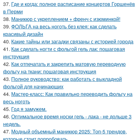
37.
Где и когда: полное расписание концертов Горшенёв
в Перми
38.
Маникюр с укреплением + френч с изюминкой!
39.
ФОЛЬГА на весь ноготь без клея: как сделать
красивый дизайн
40.
Какие тайны или загадки связаны с историей города
41.
Как сделать ногти с фольгой гель лак: пошаговая
инструкция
42.
Как отпечатать и закрепить матовую переводную
фольгу на ткани: пошаговая инструкция
43.
Полное руководство: как работать с выкладной
фольгой для начинающих
44.
Мастер-класс: Как правильно переводить фольгу на
весь ноготь
45.
Год я замужем.
46.
Оптимальное время носки гель - лака - не дольше 3
недель.
47.
Модный объемный маникюр 2025: Топ-5 трендов,
которые стоит попробовать